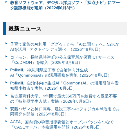
教育ソフトウェア、デジタル採点ソフト「採点ナビ」にマー
ク認識機能が追加（2022年6月3日）
最新ニュース
子育て家族のAI利用「ググる」から「AIに聞く」へ。52%が
AIを活用 =アクトインディ調べ=（2026年8月6日）
コドモン、長崎県時津町の公立保育所が保育ICTサービス
「CoDMON」を導入（2026年8月6日）
Polimill、神奈川県逗子市で自治体向け生成
AI「QommonsAI」の活用研修を実施（2026年8月6日）
Polimill、自治体向け生成AI「QommonsAI」の活用研修を愛
知県小牧市で実施（2026年8月6日）
名古屋商科大学、4年間で最大360万円を給費する返還不要
の「特別奨学生入試」実施（2026年8月6日）
安藤ハザマと神戸高専、建設工事へのフィジカルAI活用で共
同研究を開始（2026年8月6日）
ACPA、国内初の学習指導要領とオープンバッジをつなぐ
「CASEサーバ」本格運用を開始（2026年8月6日）