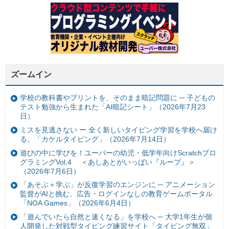
ズームイン
学校の教科書やプリントを、そのまま暗記問題に ─ 子どもの
テスト勉強から生まれた「AI暗記シート」（2026年7月23
日）
ミスを見逃さない ー 全く新しいタイピング学習を学校へ届け
る。「カケルタイピング」（2026年7月14日）
遊びの中に学びを！ユーバーの幼児・低学年向けScratchプロ
グラミングVol.4 ＜あしあとがいっぱい『ループ』＞
（2026年7月6日）
「あそぶ＋学ぶ」が反復学習のエンジンに ─ アニメーション
監督がAIと挑む、広告・ログインなしの教育ゲームポータル
「NOA Games」（2026年6月4日）
「遊んでいたら自然と速くなる」を学校へ ─ 大学1年生が個
人開発した対戦型タイピング練習サイト「タイピング無双」