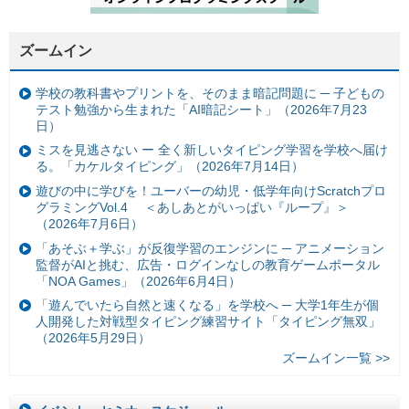
ズームイン
学校の教科書やプリントを、そのまま暗記問題に ─ 子どもの
テスト勉強から生まれた「AI暗記シート」（2026年7月23
日）
ミスを見逃さない ー 全く新しいタイピング学習を学校へ届け
る。「カケルタイピング」（2026年7月14日）
遊びの中に学びを！ユーバーの幼児・低学年向けScratchプロ
グラミングVol.4 ＜あしあとがいっぱい『ループ』＞
（2026年7月6日）
「あそぶ＋学ぶ」が反復学習のエンジンに ─ アニメーション
監督がAIと挑む、広告・ログインなしの教育ゲームポータル
「NOA Games」（2026年6月4日）
「遊んでいたら自然と速くなる」を学校へ ─ 大学1年生が個
人開発した対戦型タイピング練習サイト「タイピング無双」
（2026年5月29日）
ズームイン一覧 >>