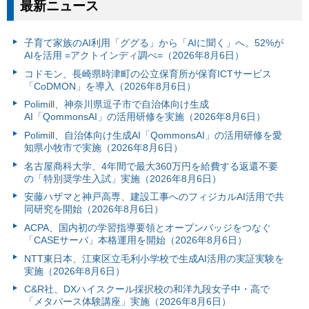
最新ニュース
子育て家族のAI利用「ググる」から「AIに聞く」へ。52%が
AIを活用 =アクトインディ調べ=（2026年8月6日）
コドモン、長崎県時津町の公立保育所が保育ICTサービス
「CoDMON」を導入（2026年8月6日）
Polimill、神奈川県逗子市で自治体向け生成
AI「QommonsAI」の活用研修を実施（2026年8月6日）
Polimill、自治体向け生成AI「QommonsAI」の活用研修を愛
知県小牧市で実施（2026年8月6日）
名古屋商科大学、4年間で最大360万円を給費する返還不要
の「特別奨学生入試」実施（2026年8月6日）
安藤ハザマと神戸高専、建設工事へのフィジカルAI活用で共
同研究を開始（2026年8月6日）
ACPA、国内初の学習指導要領とオープンバッジをつなぐ
「CASEサーバ」本格運用を開始（2026年8月6日）
NTT東日本、江東区立毛利小学校で生成AI活用の実証実験を
実施（2026年8月6日）
C&R社、DXハイスクール採択校の和洋九段女子中・高で
「メタバース体験講座」実施（2026年8月6日）