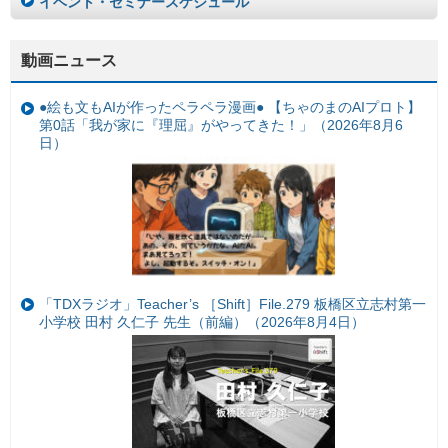
イベント・セミナースケジュール
動画ニュース
●絵も文もAIが作ったペラペラ漫画● 【ちゃのまのAIプロト】
第0話「我が家に『理屈』がやってきた！」（2026年8月6
日）
「TDXラジオ」Teacher’s ［Shift］File.279 板橋区立志村第一
小学校 田村 久仁子 先生（前編）（2026年8月4日）