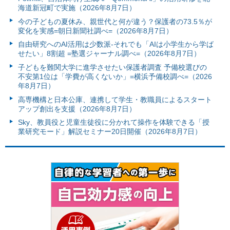
海道新冠町で実施（2026年8月7日）
今の子どもの夏休み、親世代と何が違う？保護者の73.5％が
変化を実感=朝日新聞社調べ=（2026年8月7日）
自由研究へのAI活用は少数派-それでも「AIは小学生から学ば
せたい」8割超 =塾選ジャーナル調べ=（2026年8月7日）
子どもを難関大学に進学させたい保護者調査 予備校選びの
不安第1位は「学費が高くないか」=横浜予備校調べ=（2026
年8月7日）
高専機構と日本公庫、連携して学生・教職員によるスタート
アップ創出を支援（2026年8月7日）
Sky、教員役と児童生徒役に分かれて操作を体験できる「授
業研究モード」解説セミナー20日開催（2026年8月7日）