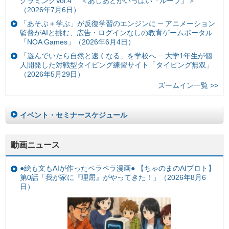
グラミングVol.4 ＜あしあとがいっぱい『ループ』＞
（2026年7月6日）
「あそぶ＋学ぶ」が反復学習のエンジンに ─ アニメーション
監督がAIと挑む、広告・ログインなしの教育ゲームポータル
「NOA Games」（2026年6月4日）
「遊んでいたら自然と速くなる」を学校へ ─ 大学1年生が個
人開発した対戦型タイピング練習サイト「タイピング無双」
（2026年5月29日）
ズームイン一覧 >>
イベント・セミナースケジュール
動画ニュース
●絵も文もAIが作ったペラペラ漫画● 【ちゃのまのAIプロト】
第0話「我が家に『理屈』がやってきた！」（2026年8月6
日）