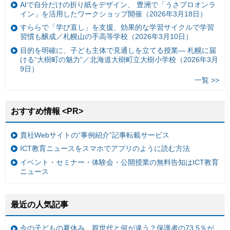
AIで自分だけの折り紙をデザイン、 豊洲で「うさプロオンラ
イン」を活用したワークショップ開催（2026年3月18日）
すららで「学び直し」を支援、効果的な学習サイクルで学習
習慣も醸成／札幌山の手高等学校（2026年3月10日）
目的を明確に、子ども主体で見通しを立てる授業— 札幌に届
ける“大樹町の魅力”／北海道大樹町立大樹小学校（2026年3月
9日）
一覧 >>
おすすめ情報 <PR>
貴社Webサイトの“事例紹介”記事転載サービス
ICT教育ニュースをスマホでアプリのように読む方法
イベント・セミナー・体験会・公開授業の無料告知はICT教育
ニュース
最近の人気記事
今の子どもの夏休み、親世代と何が違う？保護者の73.5％が