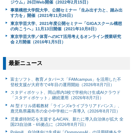
ジウム」26日Web開催（2022年2月15日）
事業構想大学院大学、公開セミナー「生み出す力と、踏み出
す力を」開催（2021年11月26日）
東京学芸大学、2021年度公開セミナー「GIGAスクール構想
の向こうへ」11月13日開催（2021年10月8日）
東京学芸大学／体育へのICT活用考えるオンライン授業研究
会 2月開催（2016年1月5日）
最新ニュース
富⼠ソフト、教育メタバース「FAMcampus」を活用した不
登校支援が大府市で4年目の運用開始（2026年8月7日）
スタディポケット、岡山県内3校で学校向け生成AIクラウド
「スタディポケット」継続運用（2026年8月7日）
AI 型ドリル搭載教材「ラインズeライブラリアドバンス」、
鹿児島県霧島市の全小中学校に一斉導入（2026年8月7日）
児童虐待対応を支援するAiCAN、新たに導入自治体が拡大 全
国23自治体・65拠点に（2026年8月7日）
Polimill、自治体向け生成AI「QommonsAI」の活用研修を北