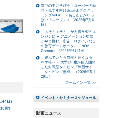
遊びの中に学びを！ユーバーの幼
児・低学年向けScratchプログラ
ミングVol.4 ＜あしあとがいっ
ぱい『ループ』＞（2026年7月6
日）
「あそぶ＋学ぶ」が反復学習のエ
ンジンに ─ アニメーション監督
がAIと挑む、広告・ログインなし
の教育ゲームポータル「NOA
Games」（2026年6月4日）
「遊んでいたら自然と速くなる」
を学校へ ─ 大学1年生が個人開発
した対戦型タイピング練習サイト
「タイピング無双」（2026年5月
29日）
ズームイン一覧 >>
イベント・セミナースケジュール
1月4日）
0月3
動画ニュース