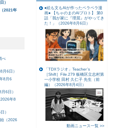
5日）
●絵も文もAIが作ったペラペラ漫
2021年
画● 【ちゃのまのAIプロト】 第0
話「我が家に『理屈』がやってき
た！」（2026年8月6日）
調べ
「TDXラジオ」Teacher’s
8月6日）
［Shift］File.279 板橋区立志村第
年8月6
一小学校 田村 久仁子 先生（前
編）（2026年8月4日）
8月6日）
026年8
6日）
（2026
動画ニュース一覧 >>