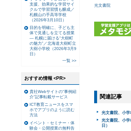
支援、効果的な学習サイ
光文書院
クルで学習習慣も醸成／
札幌山の手高等学校
（2026年3月10日）
目的を明確に、子ども主
体で見通しを立てる授業
— 札幌に届ける“大樹町
の魅力”／北海道大樹町立
大樹小学校（2026年3月9
日）
一覧 >>
おすすめ情報 <PR>
貴社Webサイトの“事例紹
関連記事
介”記事転載サービス
ICT教育ニュースをスマ
ホでアプリのように読む
光文書院、小学
方法
光文書院、小学
イベント・セミナー・体
日）
験会・公開授業の無料告