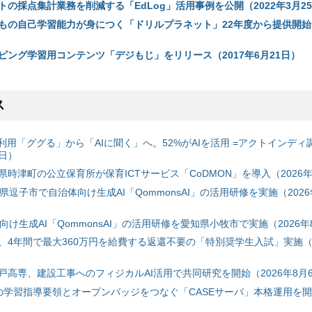
の採点集計業務を削減する「EdLog」活用事例を公開（2022年3月2
もの自己学習能力が身につく「ドリルプラネット」22年度から提供開始（
ピング学習用コンテンツ「デジもじ」をリリース（2017年6月21日）
ス
利用「ググる」から「AIに聞く」へ。52%がAIを活用 =アクトインディ
6日）
時津町の公立保育所が保育ICTサービス「CoDMON」を導入（2026年
神奈川県逗子市で自治体向け生成AI「QommonsAI」の活用研修を実施（2026
自治体向け生成AI「QommonsAI」の活用研修を愛知県小牧市で実施（2026年
、4年間で最大360万円を給費する返還不要の「特別奨学生入試」実施（2
戸高専、建設工事へのフィジカルAI活用で共同研究を開始（2026年8月
初の学習指導要領とオープンバッジをつなぐ「CASEサーバ」本格運用を開始