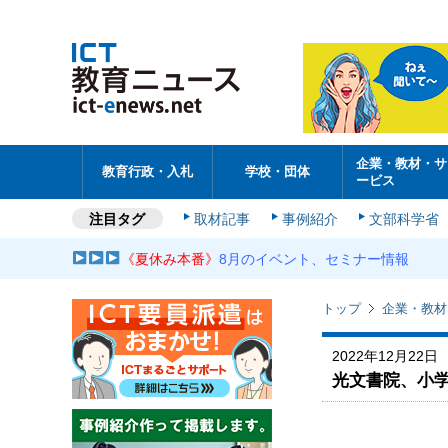
企業・教材・サ
教育行政・入札
学校・団体
ービス
注目タグ
取材記事
事例紹介
文部科学省
《夏休み本番》
8月のイベント、セミナー情報
トップ
企業・教材
2022年12月22日
光文書院、小