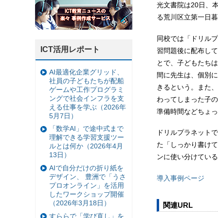
光文書院は20日、
る荒川区立第一日暮
同校では「ドリルプ
ICT活用レポート
習問題後に配布して
とで、子どもたちは
AI最適化企業グリッド、
間に先生は、個別に
社員の子どもたちが配船
きるという。また、
ゲームや工作プログラミ
ングで社会インフラを支
わってしまった子の
える仕事を学ぶ（2026年
準備時間などちょっ
5月7日）
「数学AI」で途中式まで
ドリルプラネットで
理解できる学習支援ツー
た「しっかり書けて
ルとは何か（2026年4月
13日）
ンに使い分けている
AIで自分だけの折り紙を
デザイン、 豊洲で「うさ
導入事例ページ
プロオンライン」を活用
したワークショップ開催
（2026年3月18日）
関連URL
すららで「学び直し」を