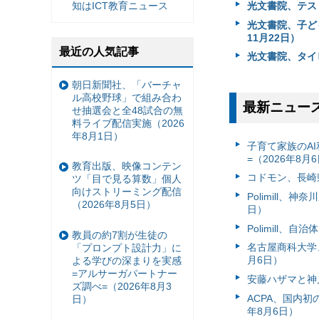
光文書院、テスト
知はICT教育ニュース
光文書院、子ど
11月22日）
最近の人気記事
光文書院、タイ
朝日新聞社、「バーチャ
ル高校野球」で組み合わ
最新ニュー
せ抽選会と全48試合の無
料ライブ配信実施（2026
年8月1日）
子育て家族のAI
=（2026年8月
教育出版、映像コンテン
コドモン、長崎県
ツ「目で見る算数」個人
向けストリーミング配信
Polimill、
（2026年8月5日）
日）
Polimill、
教員の約7割が生徒の
名古屋商科大学
「プロンプト設計力」に
月6日）
よる学びの深まりを実感
=アルサーガパートナー
安藤ハザマと神
ズ調べ=（2026年8月3
ACPA、国内
日）
年8月6日）