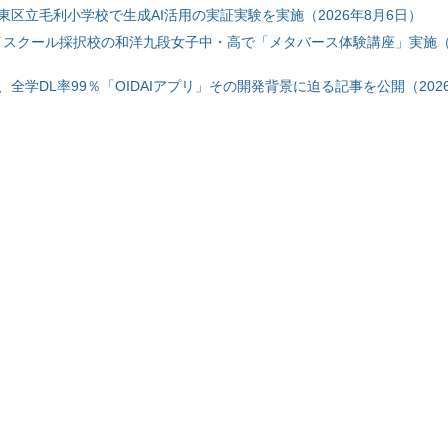
東区立毛利小学校で生成AI活用の実証実験を実施（2026年8月6日）
ハイスクール採択校の和洋九段女子中・高で「メタバース体験講座」実施（2
全学DL率99％「OIDAIアプリ」その開発背景に迫る記事を公開（2026