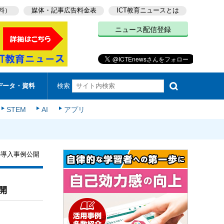
料）
媒体・記事広告料金表
ICT教育ニュースとは
ニュース配信登録
検索
データ・資料
STEM
AI
アプリ
の導入事例公開
開