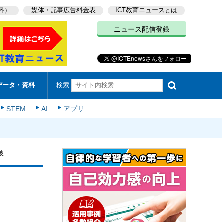
料）
媒体・記事広告料金表
ICT教育ニュースとは
ニュース配信登録
検索
データ・資料
STEM
AI
アプリ
破