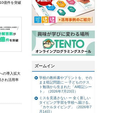
が10億件を突破
ズームイン
校への導入拡大
学校の教科書やプリントを、その
用され活用率
まま暗記問題に ─ 子どものテス
ト勉強から生まれた「AI暗記シー
ト」（2026年7月23日）
ミスを見逃さない ー 全く新しい
タイピング学習を学校へ届ける。
「カケルタイピング」（2026年7
月14日）