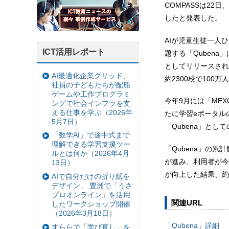
COMPASSは22
したと発表した。
AIが児童生徒一人
ICT活用レポート
題する「Qubena」
としてリリースされ
AI最適化企業グリッド、
約2300校で100
社員の子どもたちが配船
ゲームや工作プログラミ
今年9月には「ME
ングで社会インフラを支
える仕事を学ぶ（2026年
たに学習eポータル
5月7日）
「Qubena」と
「数学AI」で途中式まで
理解できる学習支援ツー
「Qubena」の
ルとは何か（2026年4月
が進み、利用者が今
13日）
が向上した結果、約
AIで自分だけの折り紙を
デザイン、 豊洲で「うさ
プロオンライン」を活用
関連URL
したワークショップ開催
（2026年3月18日）
「Qubena」詳細
すららで「学び直し」を