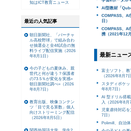
学習eポータル＋
知はICT教育ニュース
AI型教材「Qu
COMPASS、
日）
最近の人気記事
COMPASS、
携（2021年12
朝日新聞社、「バーチャ
ル高校野球」で組み合わ
せ抽選会と全48試合の無
料ライブ配信実施（2026
最新ニュー
年8月1日）
今の子どもの夏休み、親
富⼠ソフト、教
世代と何が違う？保護者
（2026年8月7
の73.5％が変化を実感=
スタディポケッ
朝日新聞社調べ=（2026
年8月7日）
年8月7日）
AI 型ドリル
教育出版、映像コンテン
入（2026年8月
ツ「目で見る算数」個人
児童虐待対応を支
向けストリーミング配信
7日）
（2026年8月5日）
Polimill、
関西外国語大学、学生2
今の子どもの夏休