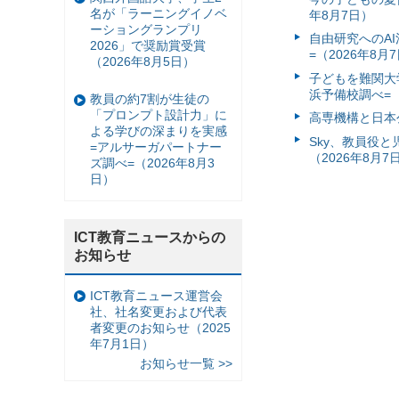
名が「ラーニングイノベ
年8月7日）
ーショングランプリ
自由研究へのA
2026」で奨励賞受賞
=（2026年8月
（2026年8月5日）
子どもを難関大
浜予備校調べ=（
教員の約7割が生徒の
「プロンプト設計力」に
高専機構と日本
よる学びの深まりを実感
Sky、教員役
=アルサーガパートナー
（2026年8月7
ズ調べ=（2026年8月3
日）
ICT教育ニュースからの
お知らせ
ICT教育ニュース運営会
社、社名変更および代表
者変更のお知らせ（2025
年7月1日）
お知らせ一覧 >>