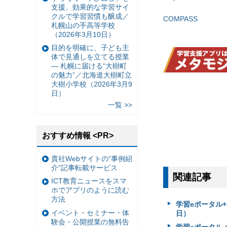
支援、効果的な学習サイ
クルで学習習慣も醸成／
COMPASS
札幌山の手高等学校
（2026年3月10日）
目的を明確に、子ども主
体で見通しを立てる授業
— 札幌に届ける“大樹町
の魅力”／北海道大樹町立
大樹小学校（2026年3月9
日）
一覧 >>
おすすめ情報 <PR>
貴社Webサイトの“事例紹
介”記事転載サービス
関連記事
ICT教育ニュースをスマ
ホでアプリのように読む
方法
学習eポータル+
イベント・セミナー・体
日）
験会・公開授業の無料告