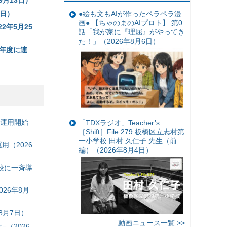
9月13日）
2日）
●絵も文もAIが作ったペラペラ漫
画● 【ちゃのまのAIプロト】 第0
2年5月25
話「我が家に『理屈』がやってき
た！」（2026年8月6日）
来年度に連
の運用開始
「TDXラジオ」Teacher’s
［Shift］File.279 板橋区立志村第
一小学校 田村 久仁子 先生（前
（2026
編）（2026年8月4日）
校に一斉導
26年8月
8月7日）
動画ニュース一覧 >>
（2026