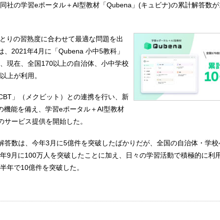
日、同社の学習eポータル＋AI型教材「Qubena」(キュビナ)の累計解答数
ひとりの習熟度に合わせて最適な問題を出
は、2021年4月に「Qubena 小中5教科」
、現在、全国170以上の自治体、小中学校
万人以上が利用。
XCBT」（メクビット）との連携を行い、新
の機能を備え、学習eポータル＋AI型教材
してのサービス提供を開始した。
累計解答数は、今年3月に5億件を突破したばかりだが、全国の自治体・学
年9月に100万人を突破したことに加え、日々の学習活動で積極的に利
半年で10億件を突破した。