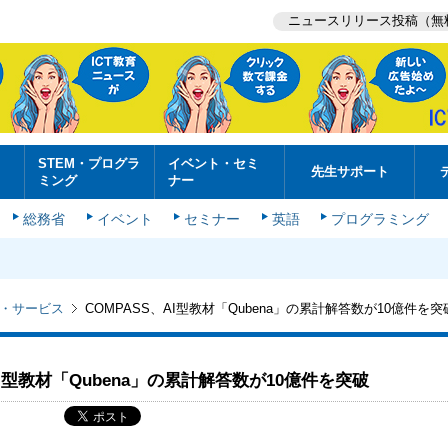
ニュースリリース投稿（無
STEM・プログラ
イベント・セミ
先生サポート
ミング
ナー
総務省
イベント
セミナー
英語
プログラミング
・サービス
COMPASS、AI型教材「Qubena」の累計解答数が10億件を突
AI型教材「Qubena」の累計解答数が10億件を突破