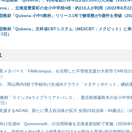
AI型教材「Qubena」、利用者数が昨年比2倍の100万人突破（2022年
bena」、北海道豊富町の全小中学校4校・約210人が利用（2022年8月2
AI型教材「Qubena 小中5教科」リリース1年で解答数が5億件を突破（202
AI型教材「Qubena」文科省CBTシステム（MEXCBT：メクビット）と
月7日）
ス
育メタバース「FAMcampus」を活用した不登校支援が大府市で4年目
日）
ト、岡山県内3校で学校向け生成AIクラウド「スタディポケット」継続運用
搭載教材「ラインズeライブラリアドバンス」、鹿児島県霧島市の全小中学
7日）
援するAiCAN、新たに導入自治体が拡大 全国23自治体・65拠点に（20
自治体向け生成AI「QommonsAI」の活用研修を北海道新冠町で実施（2026年
み、親世代と何が違う？保護者の73.5％が変化を実感=朝日新聞社調べ=