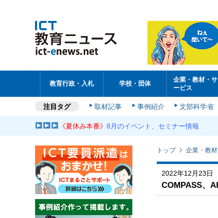
企業・教材・サ
教育行政・入札
学校・団体
ービス
注目タグ
取材記事
事例紹介
文部科学省
《夏休み本番》
8月のイベント、セミナー情報
トップ
企業・教材
2022年12月23日
COMPASS、