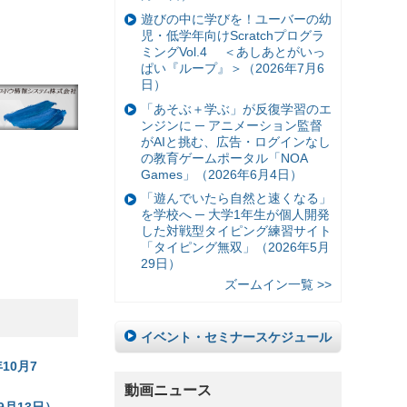
遊びの中に学びを！ユーバーの幼
児・低学年向けScratchプログラ
ミングVol.4 ＜あしあとがいっ
ぱい『ループ』＞（2026年7月6
日）
「あそぶ＋学ぶ」が反復学習のエ
ンジンに ─ アニメーション監督
がAIと挑む、広告・ログインなし
の教育ゲームポータル「NOA
Games」（2026年6月4日）
「遊んでいたら自然と速くなる」
を学校へ ─ 大学1年生が個人開発
した対戦型タイピング練習サイト
「タイピング無双」（2026年5月
29日）
ズームイン一覧 >>
イベント・セミナースケジュール
10月7
動画ニュース