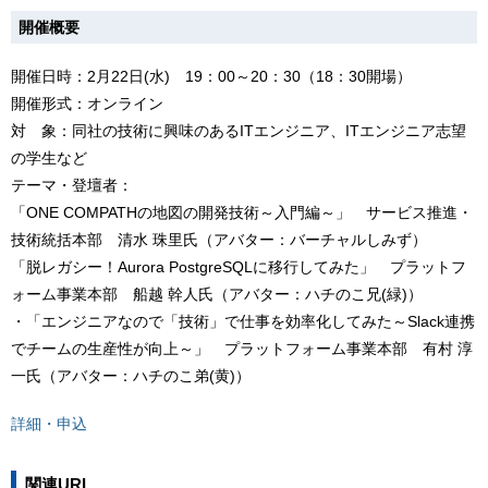
開催概要
開催日時：2月22日(水) 19：00～20：30（18：30開場）
開催形式：オンライン
対 象：同社の技術に興味のあるITエンジニア、ITエンジニア志望
の学生など
テーマ・登壇者：
「ONE COMPATHの地図の開発技術～入門編～」 サービス推進・
技術統括本部 清水 珠里氏（アバター：バーチャルしみず）
「脱レガシー！Aurora PostgreSQLに移行してみた」 プラットフ
ォーム事業本部 船越 幹人氏（アバター：ハチのこ兄(緑)）
・「エンジニアなので「技術」で仕事を効率化してみた～Slack連携
でチームの生産性が向上～」 プラットフォーム事業本部 有村 淳
一氏（アバター：ハチのこ弟(黄)）
詳細・申込
関連URL