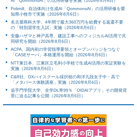
AI「QommonsAI」の活用研修を実施（2026年8月6日）
Polimill、自治体向け生成AI「QommonsAI」の活用研修を愛
知県小牧市で実施（2026年8月6日）
名古屋商科大学、4年間で最大360万円を給費する返還不要
の「特別奨学生入試」実施（2026年8月6日）
安藤ハザマと神戸高専、建設工事へのフィジカルAI活用で共
同研究を開始（2026年8月6日）
ACPA、国内初の学習指導要領とオープンバッジをつなぐ
「CASEサーバ」本格運用を開始（2026年8月6日）
NTT東日本、江東区立毛利小学校で生成AI活用の実証実験を
実施（2026年8月6日）
C&R社、DXハイスクール採択校の和洋九段女子中・高で
「メタバース体験講座」実施（2026年8月6日）
追手門学院大学、全学DL率99％「OIDAIアプリ」その開発背
景に迫る記事を公開（2026年8月6日）