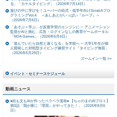
る。「カケルタイピング」（2026年7月14日）
遊びの中に学びを！ユーバーの幼児・低学年向けScratchプロ
グラミングVol.4 ＜あしあとがいっぱい『ループ』＞
（2026年7月6日）
「あそぶ＋学ぶ」が反復学習のエンジンに ─ アニメーション
監督がAIと挑む、広告・ログインなしの教育ゲームポータル
「NOA Games」（2026年6月4日）
「遊んでいたら自然と速くなる」を学校へ ─ 大学1年生が個
人開発した対戦型タイピング練習サイト「タイピング無双」
（2026年5月29日）
ズームイン一覧 >>
イベント・セミナースケジュール
動画ニュース
●絵も文もAIが作ったペラペラ漫画● 【ちゃのまのAIプロト】
第0話「我が家に『理屈』がやってきた！」（2026年8月6
日）