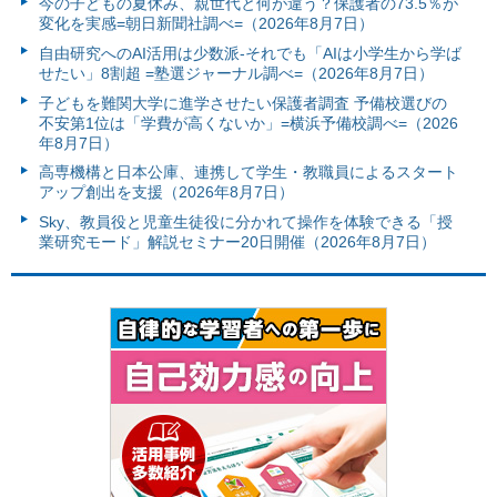
今の子どもの夏休み、親世代と何が違う？保護者の73.5％が
変化を実感=朝日新聞社調べ=（2026年8月7日）
自由研究へのAI活用は少数派-それでも「AIは小学生から学ば
せたい」8割超 =塾選ジャーナル調べ=（2026年8月7日）
子どもを難関大学に進学させたい保護者調査 予備校選びの
不安第1位は「学費が高くないか」=横浜予備校調べ=（2026
年8月7日）
高専機構と日本公庫、連携して学生・教職員によるスタート
アップ創出を支援（2026年8月7日）
Sky、教員役と児童生徒役に分かれて操作を体験できる「授
業研究モード」解説セミナー20日開催（2026年8月7日）