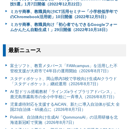
技5選」1月7日開催（2022年12月22日）
ミカサ商事、教職員向けICT活用セミナー「小学校低学年で
のChromebook活用術」10日開催（2022年12月5日）
ミカサ商事、教職員向け「初心者でもできるGoogleフォー
ムかんたん自動生成！」29日開催（2022年10月18日）
最新ニュース
富⼠ソフト、教育メタバース「FAMcampus」を活用した不
登校支援が大府市で4年目の運用開始（2026年8月7日）
スタディポケット、岡山県内3校で学校向け生成AIクラウド
「スタディポケット」継続運用（2026年8月7日）
AI 型ドリル搭載教材「ラインズeライブラリアドバンス」、
鹿児島県霧島市の全小中学校に一斉導入（2026年8月7日）
児童虐待対応を支援するAiCAN、新たに導入自治体が拡大 全
国23自治体・65拠点に（2026年8月7日）
Polimill、自治体向け生成AI「QommonsAI」の活用研修を北
海道新冠町で実施（2026年8月7日）