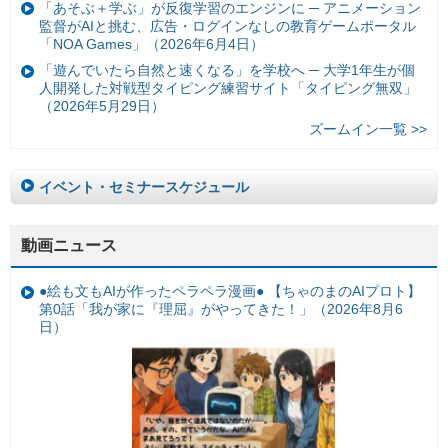
「あそぶ＋学ぶ」が反復学習のエンジンに ─ アニメーション
監督がAIと挑む、広告・ログインなしの教育ゲームポータル
「NOA Games」（2026年6月4日）
「遊んでいたら自然と速くなる」を学校へ ─ 大学1年生が個
人開発した対戦型タイピング練習サイト「タイピング無双」
（2026年5月29日）
ズームイン一覧 >>
イベント・セミナースケジュール
動画ニュース
●絵も文もAIが作ったペラペラ漫画● 【ちゃのまのAIプロト】
第0話「我が家に『理屈』がやってきた！」（2026年8月6
日）