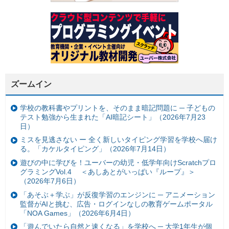
ズームイン
学校の教科書やプリントを、そのまま暗記問題に ─ 子どもの
テスト勉強から生まれた「AI暗記シート」（2026年7月23
日）
ミスを見逃さない ー 全く新しいタイピング学習を学校へ届け
る。「カケルタイピング」（2026年7月14日）
遊びの中に学びを！ユーバーの幼児・低学年向けScratchプロ
グラミングVol.4 ＜あしあとがいっぱい『ループ』＞
（2026年7月6日）
「あそぶ＋学ぶ」が反復学習のエンジンに ─ アニメーション
監督がAIと挑む、広告・ログインなしの教育ゲームポータル
「NOA Games」（2026年6月4日）
「遊んでいたら自然と速くなる」を学校へ ─ 大学1年生が個