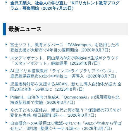
金沢工業大、社会人の学び直し「KITリカレント教育プログ
ラム」募集開始（2020年7月15日）
最新ニュース
富⼠ソフト、教育メタバース「FAMcampus」を活用した不
登校支援が大府市で4年目の運用開始（2026年8月7日）
スタディポケット、岡山県内3校で学校向け生成AIクラウド
「スタディポケット」継続運用（2026年8月7日）
AI 型ドリル搭載教材「ラインズeライブラリアドバンス」、
鹿児島県霧島市の全小中学校に一斉導入（2026年8月7日）
児童虐待対応を支援するAiCAN、新たに導入自治体が拡大 全
国23自治体・65拠点に（2026年8月7日）
Polimill、自治体向け生成AI「QommonsAI」の活用研修を北
海道新冠町で実施（2026年8月7日）
今の子どもの夏休み、親世代と何が違う？保護者の73.5％が
変化を実感=朝日新聞社調べ=（2026年8月7日）
自由研究へのAI活用は少数派-それでも「AIは小学生から学ば
せたい」8割超 =塾選ジャーナル調べ=（2026年8月7日）