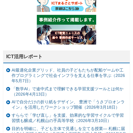
ICT活用レポート
AI最適化企業グリッド、社員の子どもたちが配船ゲームや工
作プログラミングで社会インフラを支える仕事を学ぶ（2026
年5月7日）
「数学AI」で途中式まで理解できる学習支援ツールとは何か
（2026年4月13日）
AIで自分だけの折り紙をデザイン、 豊洲で「うさプロオンラ
イン」を活用したワークショップ開催（2026年3月18日）
すららで「学び直し」を支援、効果的な学習サイクルで学習
習慣も醸成／札幌山の手高等学校（2026年3月10日）
目的を明確に、子ども主体で見通しを立てる授業— 札幌に届