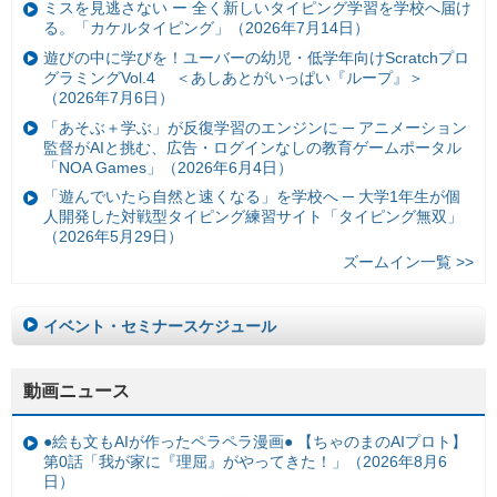
ミスを見逃さない ー 全く新しいタイピング学習を学校へ届け
る。「カケルタイピング」（2026年7月14日）
遊びの中に学びを！ユーバーの幼児・低学年向けScratchプロ
グラミングVol.4 ＜あしあとがいっぱい『ループ』＞
（2026年7月6日）
「あそぶ＋学ぶ」が反復学習のエンジンに ─ アニメーション
監督がAIと挑む、広告・ログインなしの教育ゲームポータル
「NOA Games」（2026年6月4日）
「遊んでいたら自然と速くなる」を学校へ ─ 大学1年生が個
人開発した対戦型タイピング練習サイト「タイピング無双」
（2026年5月29日）
ズームイン一覧 >>
イベント・セミナースケジュール
動画ニュース
●絵も文もAIが作ったペラペラ漫画● 【ちゃのまのAIプロト】
第0話「我が家に『理屈』がやってきた！」（2026年8月6
日）