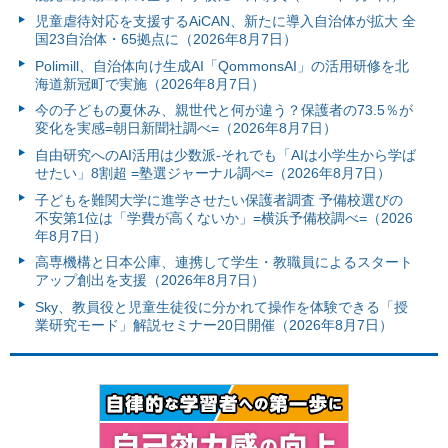
児童虐待対応を支援するAiCAN、新たに導入自治体が拡大 全
国23自治体・65拠点に（2026年8月7日）
Polimill、自治体向け生成AI「QommonsAI」の活用研修を北
海道新冠町で実施（2026年8月7日）
今の子どもの夏休み、親世代と何が違う？保護者の73.5％が
変化を実感=朝日新聞社調べ=（2026年8月7日）
自由研究へのAI活用は少数派-それでも「AIは小学生から学ば
せたい」8割超 =塾選ジャーナル調べ=（2026年8月7日）
子どもを難関大学に進学させたい保護者調査 予備校選びの
不安第1位は「学費が高くないか」=横浜予備校調べ=（2026
年8月7日）
高専機構と日本公庫、連携して学生・教職員によるスタート
アップ創出を支援（2026年8月7日）
Sky、教員役と児童生徒役に分かれて操作を体験できる「授
業研究モード」解説セミナー20日開催（2026年8月7日）