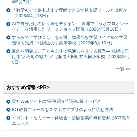
年5月7日）
「数学AI」で途中式まで理解できる学習支援ツールとは何か
（2026年4月13日）
AIで自分だけの折り紙をデザイン、 豊洲で「うさプロオンラ
イン」を活用したワークショップ開催（2026年3月18日）
すららで「学び直し」を支援、効果的な学習サイクルで学習
習慣も醸成／札幌山の手高等学校（2026年3月10日）
目的を明確に、子ども主体で見通しを立てる授業— 札幌に届
ける“大樹町の魅力”／北海道大樹町立大樹小学校（2026年3月
9日）
一覧 >>
おすすめ情報 <PR>
貴社Webサイトの“事例紹介”記事転載サービス
ICT教育ニュースをスマホでアプリのように読む方法
イベント・セミナー・体験会・公開授業の無料告知はICT教育
ニュース