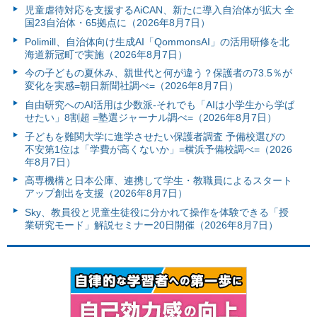
児童虐待対応を支援するAiCAN、新たに導入自治体が拡大 全
国23自治体・65拠点に（2026年8月7日）
Polimill、自治体向け生成AI「QommonsAI」の活用研修を北
海道新冠町で実施（2026年8月7日）
今の子どもの夏休み、親世代と何が違う？保護者の73.5％が
変化を実感=朝日新聞社調べ=（2026年8月7日）
自由研究へのAI活用は少数派-それでも「AIは小学生から学ば
せたい」8割超 =塾選ジャーナル調べ=（2026年8月7日）
子どもを難関大学に進学させたい保護者調査 予備校選びの
不安第1位は「学費が高くないか」=横浜予備校調べ=（2026
年8月7日）
高専機構と日本公庫、連携して学生・教職員によるスタート
アップ創出を支援（2026年8月7日）
Sky、教員役と児童生徒役に分かれて操作を体験できる「授
業研究モード」解説セミナー20日開催（2026年8月7日）