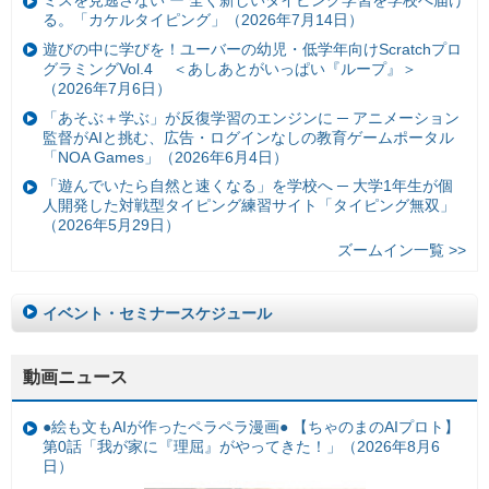
ミスを見逃さない ー 全く新しいタイピング学習を学校へ届け
る。「カケルタイピング」（2026年7月14日）
遊びの中に学びを！ユーバーの幼児・低学年向けScratchプロ
グラミングVol.4 ＜あしあとがいっぱい『ループ』＞
（2026年7月6日）
「あそぶ＋学ぶ」が反復学習のエンジンに ─ アニメーション
監督がAIと挑む、広告・ログインなしの教育ゲームポータル
「NOA Games」（2026年6月4日）
「遊んでいたら自然と速くなる」を学校へ ─ 大学1年生が個
人開発した対戦型タイピング練習サイト「タイピング無双」
（2026年5月29日）
ズームイン一覧 >>
イベント・セミナースケジュール
動画ニュース
●絵も文もAIが作ったペラペラ漫画● 【ちゃのまのAIプロト】
第0話「我が家に『理屈』がやってきた！」（2026年8月6
日）