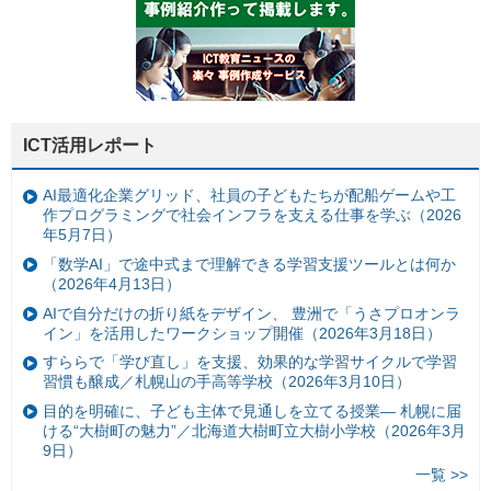
ICT活用レポート
AI最適化企業グリッド、社員の子どもたちが配船ゲームや工
作プログラミングで社会インフラを支える仕事を学ぶ（2026
年5月7日）
「数学AI」で途中式まで理解できる学習支援ツールとは何か
（2026年4月13日）
AIで自分だけの折り紙をデザイン、 豊洲で「うさプロオンラ
イン」を活用したワークショップ開催（2026年3月18日）
すららで「学び直し」を支援、効果的な学習サイクルで学習
習慣も醸成／札幌山の手高等学校（2026年3月10日）
目的を明確に、子ども主体で見通しを立てる授業— 札幌に届
ける“大樹町の魅力”／北海道大樹町立大樹小学校（2026年3月
9日）
一覧 >>