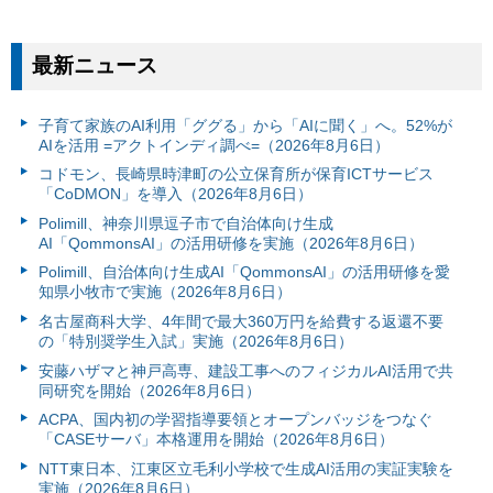
最新ニュース
子育て家族のAI利用「ググる」から「AIに聞く」へ。52%が
AIを活用 =アクトインディ調べ=（2026年8月6日）
コドモン、長崎県時津町の公立保育所が保育ICTサービス
「CoDMON」を導入（2026年8月6日）
Polimill、神奈川県逗子市で自治体向け生成
AI「QommonsAI」の活用研修を実施（2026年8月6日）
Polimill、自治体向け生成AI「QommonsAI」の活用研修を愛
知県小牧市で実施（2026年8月6日）
名古屋商科大学、4年間で最大360万円を給費する返還不要
の「特別奨学生入試」実施（2026年8月6日）
安藤ハザマと神戸高専、建設工事へのフィジカルAI活用で共
同研究を開始（2026年8月6日）
ACPA、国内初の学習指導要領とオープンバッジをつなぐ
「CASEサーバ」本格運用を開始（2026年8月6日）
NTT東日本、江東区立毛利小学校で生成AI活用の実証実験を
実施（2026年8月6日）