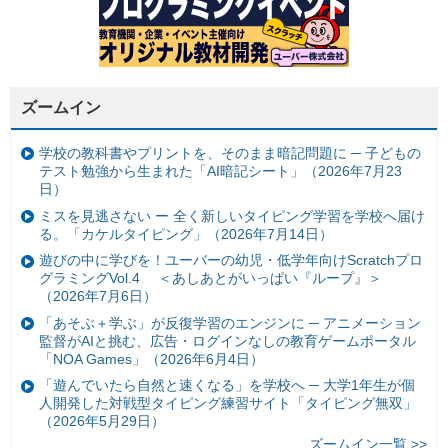
ズームイン
学校の教科書やプリントを、そのまま暗記問題に ─ 子どもの
テスト勉強から生まれた「AI暗記シート」（2026年7月23
日）
ミスを見逃さない ー 全く新しいタイピング学習を学校へ届け
る。「カケルタイピング」（2026年7月14日）
遊びの中に学びを！ユーバーの幼児・低学年向けScratchプロ
グラミングVol.4 ＜あしあとがいっぱい『ループ』＞
（2026年7月6日）
「あそぶ＋学ぶ」が反復学習のエンジンに ─ アニメーション
監督がAIと挑む、広告・ログインなしの教育ゲームポータル
「NOA Games」（2026年6月4日）
「遊んでいたら自然と速くなる」を学校へ ─ 大学1年生が個
人開発した対戦型タイピング練習サイト「タイピング無双」
（2026年5月29日）
ズームイン一覧 >>