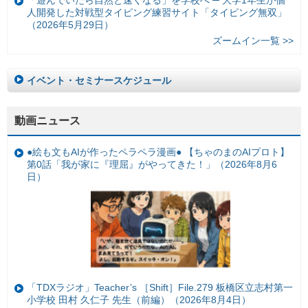
「遊んでいたら自然と速くなる」を学校へ ─ 大学1年生が個
人開発した対戦型タイピング練習サイト「タイピング無双」
（2026年5月29日）
ズームイン一覧 >>
イベント・セミナースケジュール
動画ニュース
●絵も文もAIが作ったペラペラ漫画● 【ちゃのまのAIプロト】
第0話「我が家に『理屈』がやってきた！」（2026年8月6
日）
「TDXラジオ」Teacher’s ［Shift］File.279 板橋区立志村第一
小学校 田村 久仁子 先生（前編）（2026年8月4日）