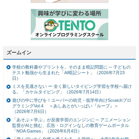
ズームイン
学校の教科書やプリントを、そのまま暗記問題に ─ 子どもの
テスト勉強から生まれた「AI暗記シート」（2026年7月23
日）
ミスを見逃さない ー 全く新しいタイピング学習を学校へ届け
る。「カケルタイピング」（2026年7月14日）
遊びの中に学びを！ユーバーの幼児・低学年向けScratchプロ
グラミングVol.4 ＜あしあとがいっぱい『ループ』＞
（2026年7月6日）
「あそぶ＋学ぶ」が反復学習のエンジンに ─ アニメーション
監督がAIと挑む、広告・ログインなしの教育ゲームポータル
「NOA Games」（2026年6月4日）