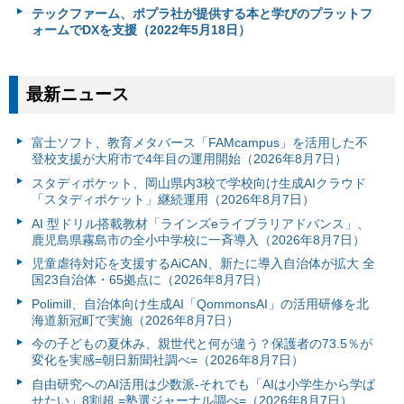
テックファーム、ポプラ社が提供する本と学びのプラットフ
ォームでDXを支援（2022年5月18日）
最新ニュース
富⼠ソフト、教育メタバース「FAMcampus」を活用した不
登校支援が大府市で4年目の運用開始（2026年8月7日）
スタディポケット、岡山県内3校で学校向け生成AIクラウド
「スタディポケット」継続運用（2026年8月7日）
AI 型ドリル搭載教材「ラインズeライブラリアドバンス」、
鹿児島県霧島市の全小中学校に一斉導入（2026年8月7日）
児童虐待対応を支援するAiCAN、新たに導入自治体が拡大 全
国23自治体・65拠点に（2026年8月7日）
Polimill、自治体向け生成AI「QommonsAI」の活用研修を北
海道新冠町で実施（2026年8月7日）
今の子どもの夏休み、親世代と何が違う？保護者の73.5％が
変化を実感=朝日新聞社調べ=（2026年8月7日）
自由研究へのAI活用は少数派-それでも「AIは小学生から学ば
せたい」8割超 =塾選ジャーナル調べ=（2026年8月7日）