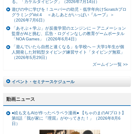
る。「カケルタイピング」（2026年7月14日）
遊びの中に学びを！ユーバーの幼児・低学年向けScratchプロ
グラミングVol.4 ＜あしあとがいっぱい『ループ』＞
（2026年7月6日）
「あそぶ＋学ぶ」が反復学習のエンジンに ─ アニメーション
監督がAIと挑む、広告・ログインなしの教育ゲームポータル
「NOA Games」（2026年6月4日）
「遊んでいたら自然と速くなる」を学校へ ─ 大学1年生が個
人開発した対戦型タイピング練習サイト「タイピング無双」
（2026年5月29日）
ズームイン一覧 >>
イベント・セミナースケジュール
動画ニュース
●絵も文もAIが作ったペラペラ漫画● 【ちゃのまのAIプロト】
第0話「我が家に『理屈』がやってきた！」（2026年8月6
日）