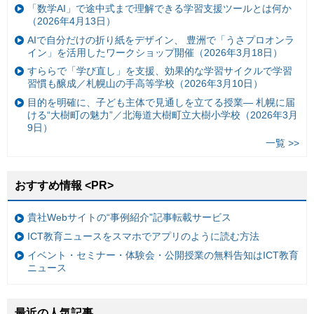
「数学AI」で途中式まで理解できる学習支援ツールとは何か
（2026年4月13日）
AIで自分だけの折り紙をデザイン、 豊洲で「うさプロオンラ
イン」を活用したワークショップ開催（2026年3月18日）
すららで「学び直し」を支援、効果的な学習サイクルで学習
習慣も醸成／札幌山の手高等学校（2026年3月10日）
目的を明確に、子ども主体で見通しを立てる授業— 札幌に届
ける“大樹町の魅力”／北海道大樹町立大樹小学校（2026年3月
9日）
一覧 >>
おすすめ情報 <PR>
貴社Webサイトの“事例紹介”記事転載サービス
ICT教育ニュースをスマホでアプリのように読む方法
イベント・セミナー・体験会・公開授業の無料告知はICT教育
ニュース
最近の人気記事