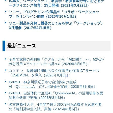
広島大、ワークショップ「教育学・教員養成分野におけるデ
ータサイエンス教育」25日開催（2021年3月22日）
ソニー、プログラミング2製品の「コラボ・ワークショッ
プ」をオンライン開催（2020年10月14日）
ソニー製品を分解し機器のしくみを学ぶ「ワークショップ」
3月開催（2017年2月15日）
最新ニュース
子育て家族のAI利用「ググる」から「AIに聞く」へ。52%が
AIを活用 =アクトインディ調べ=（2026年8月6日）
コドモン、長崎県時津町の公立保育所が保育ICTサービス
「CoDMON」を導入（2026年8月6日）
Polimill、神奈川県逗子市で自治体向け生成
AI「QommonsAI」の活用研修を実施（2026年8月6日）
Polimill、自治体向け生成AI「QommonsAI」の活用研修を愛
知県小牧市で実施（2026年8月6日）
名古屋商科大学、4年間で最大360万円を給費する返還不要
の「特別奨学生入試」実施（2026年8月6日）