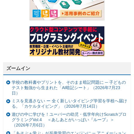
ズームイン
学校の教科書やプリントを、そのまま暗記問題に ─ 子どもの
テスト勉強から生まれた「AI暗記シート」（2026年7月23
日）
ミスを見逃さない ー 全く新しいタイピング学習を学校へ届け
る。「カケルタイピング」（2026年7月14日）
遊びの中に学びを！ユーバーの幼児・低学年向けScratchプロ
グラミングVol.4 ＜あしあとがいっぱい『ループ』＞
（2026年7月6日）
「あそぶ＋学ぶ」が反復学習のエンジンに ─ アニメーション