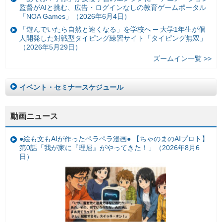
監督がAIと挑む、広告・ログインなしの教育ゲームポータル
「NOA Games」（2026年6月4日）
「遊んでいたら自然と速くなる」を学校へ ─ 大学1年生が個
人開発した対戦型タイピング練習サイト「タイピング無双」
（2026年5月29日）
ズームイン一覧 >>
イベント・セミナースケジュール
動画ニュース
●絵も文もAIが作ったペラペラ漫画● 【ちゃのまのAIプロト】
第0話「我が家に『理屈』がやってきた！」（2026年8月6
日）