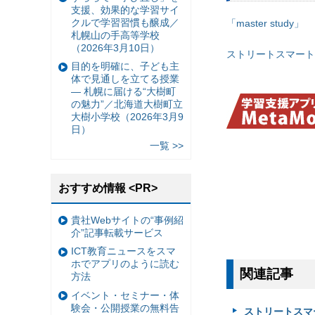
支援、効果的な学習サイ
クルで学習習慣も醸成／
「master study」
札幌山の手高等学校
（2026年3月10日）
ストリートスマート
目的を明確に、子ども主
体で見通しを立てる授業
— 札幌に届ける“大樹町
の魅力”／北海道大樹町立
大樹小学校（2026年3月9
日）
一覧 >>
おすすめ情報 <PR>
貴社Webサイトの“事例紹
介”記事転載サービス
ICT教育ニュースをスマ
ホでアプリのように読む
関連記事
方法
イベント・セミナー・体
験会・公開授業の無料告
ストリートスマ