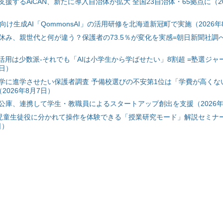
援するAiCAN、新たに導入自治体が拡大 全国23自治体・65拠点に（20
自治体向け生成AI「QommonsAI」の活用研修を北海道新冠町で実施（2026年
み、親世代と何が違う？保護者の73.5％が変化を実感=朝日新聞社調べ=
I活用は少数派-それでも「AIは小学生から学ばせたい」8割超 =塾選ジャ
7日）
学に進学させたい保護者調査 予備校選びの不安第1位は「学費が高くな
2026年8月7日）
公庫、連携して学生・教職員によるスタートアップ創出を支援（2026年
と児童生徒役に分かれて操作を体験できる「授業研究モード」解説セミナー
日）