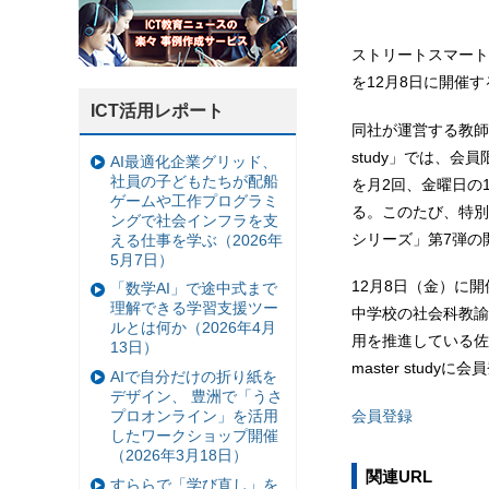
ストリートスマート
を12月8日に開催す
ICT活用レポート
同社が運営する教師向
study」では、会員限
AI最適化企業グリッド、
社員の子どもたちが配船
を月2回、金曜日の1
ゲームや工作プログラミ
る。このたび、特別
ングで社会インフラを支
シリーズ」第7弾の
える仕事を学ぶ（2026年
5月7日）
12月8日（金）に
「数学AI」で途中式まで
理解できる学習支援ツー
中学校の社会科教諭で、
ルとは何か（2026年4月
用を推進している佐々
13日）
master stud
AIで自分だけの折り紙を
デザイン、 豊洲で「うさ
プロオンライン」を活用
会員登録
したワークショップ開催
（2026年3月18日）
関連URL
すららで「学び直し」を