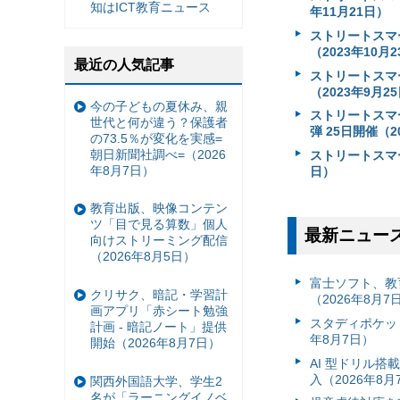
知はICT教育ニュース
年11月21日）
ストリートスマ
（2023年10月
最近の人気記事
ストリートスマ
（2023年9月2
今の子どもの夏休み、親
ストリートスマー
世代と何が違う？保護者
弾 25日開催（2
の73.5％が変化を実感=
朝日新聞社調べ=（2026
ストリートスマ
年8月7日）
日）
教育出版、映像コンテン
ツ「目で見る算数」個人
最新ニュー
向けストリーミング配信
（2026年8月5日）
富⼠ソフト、教
クリサク、暗記・学習計
（2026年8月7
画アプリ「赤シート勉強
スタディポケッ
計画 - 暗記ノート」提供
年8月7日）
開始（2026年8月7日）
AI 型ドリル
入（2026年8月
関西外国語大学、学生2
名が「ラーニングイノベ