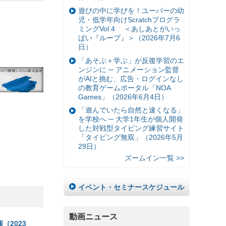
遊びの中に学びを！ユーバーの幼
児・低学年向けScratchプログラ
ミングVol.4 ＜あしあとがいっ
ぱい『ループ』＞（2026年7月6
日）
「あそぶ＋学ぶ」が反復学習のエ
ンジンに ─ アニメーション監督
がAIと挑む、広告・ログインなし
の教育ゲームポータル「NOA
Games」（2026年6月4日）
「遊んでいたら自然と速くなる」
を学校へ ─ 大学1年生が個人開発
した対戦型タイピング練習サイト
「タイピング無双」（2026年5月
29日）
ズームイン一覧 >>
イベント・セミナースケジュール
動画ニュース
2023