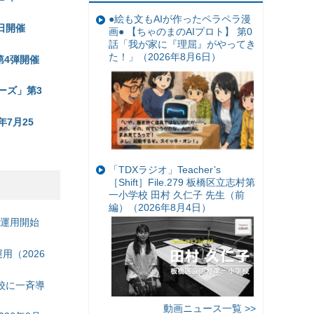
●絵も文もAIが作ったペラペラ漫
日開催
画● 【ちゃのまのAIプロト】 第0
話「我が家に『理屈』がやってき
た！」（2026年8月6日）
第4弾開催
ーズ」第3
7月25
「TDXラジオ」Teacher’s
［Shift］File.279 板橋区立志村第
一小学校 田村 久仁子 先生（前
編）（2026年8月4日）
の運用開始
（2026
校に一斉導
動画ニュース一覧 >>