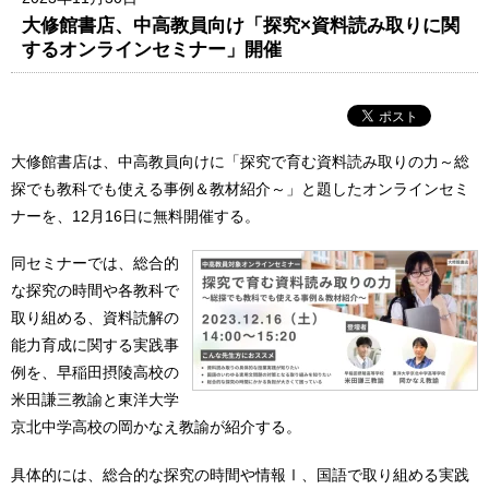
大修館書店、中高教員向け「探究×資料読み取りに関
するオンラインセミナー」開催
大修館書店は、中高教員向けに「探究で育む資料読み取りの力～総
探でも教科でも使える事例＆教材紹介～」と題したオンラインセミ
ナーを、12月16日に無料開催する。
同セミナーでは、総合的
な探究の時間や各教科で
取り組める、資料読解の
能力育成に関する実践事
例を、早稲田摂陵高校の
米田謙三教諭と東洋大学
京北中学高校の岡かなえ教諭が紹介する。
具体的には、総合的な探究の時間や情報Ⅰ、国語で取り組める実践