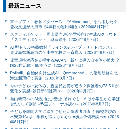
最新ニュース
富⼠ソフト、教育メタバース「FAMcampus」を活用した不
登校支援が大府市で4年目の運用開始（2026年8月7日）
スタディポケット、岡山県内3校で学校向け生成AIクラウド
「スタディポケット」継続運用（2026年8月7日）
AI 型ドリル搭載教材「ラインズeライブラリアドバンス」、
鹿児島県霧島市の全小中学校に一斉導入（2026年8月7日）
児童虐待対応を支援するAiCAN、新たに導入自治体が拡大 全
国23自治体・65拠点に（2026年8月7日）
Polimill、自治体向け生成AI「QommonsAI」の活用研修を北
海道新冠町で実施（2026年8月7日）
今の子どもの夏休み、親世代と何が違う？保護者の73.5％が
変化を実感=朝日新聞社調べ=（2026年8月7日）
自由研究へのAI活用は少数派-それでも「AIは小学生から学ば
せたい」8割超 =塾選ジャーナル調べ=（2026年8月7日）
子どもを難関大学に進学させたい保護者調査 予備校選びの
不安第1位は「学費が高くないか」=横浜予備校調べ=（2026
年8月7日）