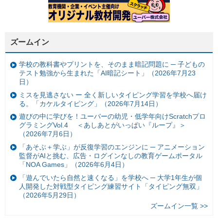
ズームイン
学校の教科書やプリントを、そのまま暗記問題に ─ 子どもの
テスト勉強から生まれた「AI暗記シート」（2026年7月23
日）
ミスを見逃さない ー 全く新しいタイピング学習を学校へ届け
る。「カケルタイピング」（2026年7月14日）
遊びの中に学びを！ユーバーの幼児・低学年向けScratchプロ
グラミングVol.4 ＜あしあとがいっぱい『ループ』＞
（2026年7月6日）
「あそぶ＋学ぶ」が反復学習のエンジンに ─ アニメーション
監督がAIと挑む、広告・ログインなしの教育ゲームポータル
「NOA Games」（2026年6月4日）
「遊んでいたら自然と速くなる」を学校へ ─ 大学1年生が個
人開発した対戦型タイピング練習サイト「タイピング無双」
（2026年5月29日）
ズームイン一覧 >>