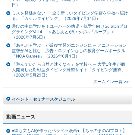
日）
ミスを見逃さない ー 全く新しいタイピング学習を学校へ届け
る。「カケルタイピング」（2026年7月14日）
遊びの中に学びを！ユーバーの幼児・低学年向けScratchプロ
グラミングVol.4 ＜あしあとがいっぱい『ループ』＞
（2026年7月6日）
「あそぶ＋学ぶ」が反復学習のエンジンに ─ アニメーション
監督がAIと挑む、広告・ログインなしの教育ゲームポータル
「NOA Games」（2026年6月4日）
「遊んでいたら自然と速くなる」を学校へ ─ 大学1年生が個
人開発した対戦型タイピング練習サイト「タイピング無双」
（2026年5月29日）
ズームイン一覧 >>
イベント・セミナースケジュール
動画ニュース
●絵も文もAIが作ったペラペラ漫画● 【ちゃのまのAIプロト】