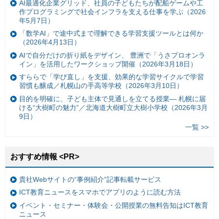
AI最適化企業グリッド、社員の子どもたちが配船ゲームや工
作プログラミングで社会インフラを支える仕事を学ぶ（2026
年5月7日）
「数学AI」で途中式まで理解できる学習支援ツールとは何か
（2026年4月13日）
AIで自分だけの折り紙をデザイン、 豊洲で「うさプロオンラ
イン」を活用したワークショップ開催（2026年3月18日）
すららで「学び直し」を支援、効果的な学習サイクルで学習
習慣も醸成／札幌山の手高等学校（2026年3月10日）
目的を明確に、子ども主体で見通しを立てる授業— 札幌に届
ける“大樹町の魅力”／北海道大樹町立大樹小学校（2026年3月
9日）
一覧 >>
おすすめ情報 <PR>
貴社Webサイトの“事例紹介”記事転載サービス
ICT教育ニュースをスマホでアプリのように読む方法
イベント・セミナー・体験会・公開授業の無料告知はICT教育
ニュース