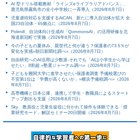
AI 型ドリル搭載教材「ラインズeライブラリアドバンス」、
鹿児島県霧島市の全小中学校に一斉導入（2026年8月7日）
児童虐待対応を支援するAiCAN、新たに導入自治体が拡大 全
国23自治体・65拠点に（2026年8月7日）
Polimill、自治体向け生成AI「QommonsAI」の活用研修を北
海道新冠町で実施（2026年8月7日）
今の子どもの夏休み、親世代と何が違う？保護者の73.5％が
変化を実感=朝日新聞社調べ=（2026年8月7日）
自由研究へのAI活用は少数派-それでも「AIは小学生から学ば
せたい」8割超 =塾選ジャーナル調べ=（2026年8月7日）
子どもを難関大学に進学させたい保護者調査 予備校選びの
不安第1位は「学費が高くないか」=横浜予備校調べ=（2026
年8月7日）
高専機構と日本公庫、連携して学生・教職員によるスタート
アップ創出を支援（2026年8月7日）
Sky、教員役と児童生徒役に分かれて操作を体験できる「授
業研究モード」解説セミナー20日開催（2026年8月7日）