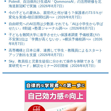
Polimill、自治体向け生成AI「QommonsAI」の活用研修を北
海道新冠町で実施（2026年8月7日）
今の子どもの夏休み、親世代と何が違う？保護者の73.5％が
変化を実感=朝日新聞社調べ=（2026年8月7日）
自由研究へのAI活用は少数派-それでも「AIは小学生から学ば
せたい」8割超 =塾選ジャーナル調べ=（2026年8月7日）
子どもを難関大学に進学させたい保護者調査 予備校選びの
不安第1位は「学費が高くないか」=横浜予備校調べ=（2026
年8月7日）
高専機構と日本公庫、連携して学生・教職員によるスタート
アップ創出を支援（2026年8月7日）
Sky、教員役と児童生徒役に分かれて操作を体験できる「授
業研究モード」解説セミナー20日開催（2026年8月7日）