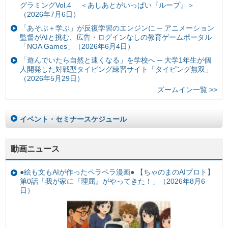
グラミングVol.4 ＜あしあとがいっぱい『ループ』＞
（2026年7月6日）
「あそぶ＋学ぶ」が反復学習のエンジンに ─ アニメーション
監督がAIと挑む、広告・ログインなしの教育ゲームポータル
「NOA Games」（2026年6月4日）
「遊んでいたら自然と速くなる」を学校へ ─ 大学1年生が個
人開発した対戦型タイピング練習サイト「タイピング無双」
（2026年5月29日）
ズームイン一覧 >>
イベント・セミナースケジュール
動画ニュース
●絵も文もAIが作ったペラペラ漫画● 【ちゃのまのAIプロト】
第0話「我が家に『理屈』がやってきた！」（2026年8月6
日）