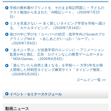
学校の教科書やプリントを、そのまま暗記問題に ─ 子どもの
テスト勉強から生まれた「AI暗記シート」（2026年7月23
日）
ミスを見逃さない ー 全く新しいタイピング学習を学校へ届け
る。「カケルタイピング」（2026年7月14日）
遊びの中に学びを！ユーバーの幼児・低学年向けScratchプロ
グラミングVol.4 ＜あしあとがいっぱい『ループ』＞
（2026年7月6日）
「あそぶ＋学ぶ」が反復学習のエンジンに ─ アニメーション
監督がAIと挑む、広告・ログインなしの教育ゲームポータル
「NOA Games」（2026年6月4日）
「遊んでいたら自然と速くなる」を学校へ ─ 大学1年生が個
人開発した対戦型タイピング練習サイト「タイピング無双」
（2026年5月29日）
ズームイン一覧 >>
イベント・セミナースケジュール
動画ニュース