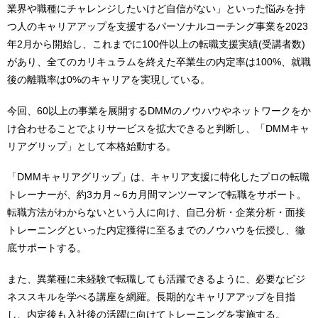
業界や職種にチャレンジしたいけど自信がない」といった悩みを持
つ人のキャリアアップを支援するパーソナルコーチング事業を2023
年2月から開始し、これまでに100件以上の転職支援実績(受講者数)
があり、全てのカリキュラムを終えた卒業生の内定率は100%、就職
後の離職率は0%のキャリアを実現している。
今回、60以上の事業を展開するDMMのノウハウやネットワークをか
け合わせることでよりサービスを拡大できると判断し、「DMMキャ
リアグリップ」として本格始動する。
「DMMキャリアグリップ」は、キャリア支援に特化したプロの転職
トレーナーが、約3カ月～6カ月間マンツーマンで転職をサポート。
転職方法がわからないという人に向け、自己分析・企業分析・面接
トレーニングといった内定獲得に至るまでのノウハウを伝授し、徹
底サポートする。
また、異業種に未経験で転職しても活躍できるように、必要なビジ
ネススキルを学べる講座を網羅。長期的なキャリアアップを目指
し、内定後も入社後の活躍に向けてトレーニングを実施する。