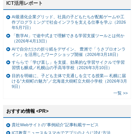
ICT活用レポート
AI最適化企業グリッド、社員の子どもたちが配船ゲームや工
作プログラミングで社会インフラを支える仕事を学ぶ（2026
年5月7日）
「数学AI」で途中式まで理解できる学習支援ツールとは何か
（2026年4月13日）
AIで自分だけの折り紙をデザイン、 豊洲で「うさプロオンラ
イン」を活用したワークショップ開催（2026年3月18日）
すららで「学び直し」を支援、効果的な学習サイクルで学習
習慣も醸成／札幌山の手高等学校（2026年3月10日）
目的を明確に、子ども主体で見通しを立てる授業— 札幌に届
ける“大樹町の魅力”／北海道大樹町立大樹小学校（2026年3月
9日）
一覧 >>
おすすめ情報 <PR>
貴社Webサイトの“事例紹介”記事転載サービス
ICT教育ニュースをスマホでアプリのように読む方法