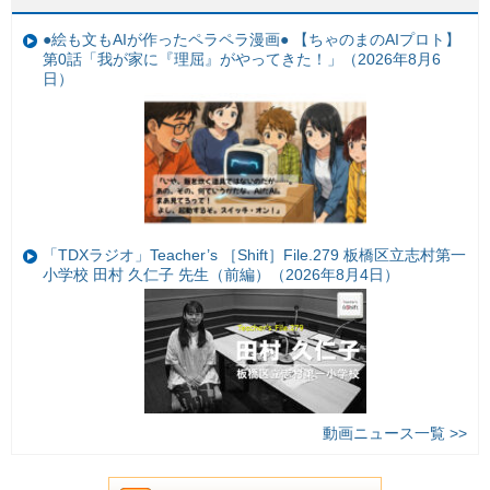
●絵も文もAIが作ったペラペラ漫画● 【ちゃのまのAIプロト】
第0話「我が家に『理屈』がやってきた！」（2026年8月6
日）
「TDXラジオ」Teacher’s ［Shift］File.279 板橋区立志村第一
小学校 田村 久仁子 先生（前編）（2026年8月4日）
動画ニュース一覧 >>