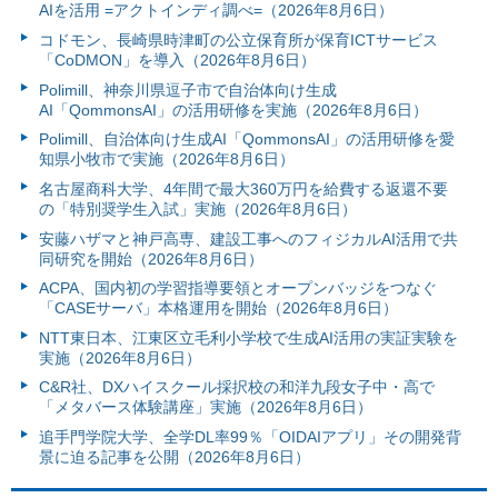
AIを活用 =アクトインディ調べ=（2026年8月6日）
コドモン、長崎県時津町の公立保育所が保育ICTサービス
「CoDMON」を導入（2026年8月6日）
Polimill、神奈川県逗子市で自治体向け生成
AI「QommonsAI」の活用研修を実施（2026年8月6日）
Polimill、自治体向け生成AI「QommonsAI」の活用研修を愛
知県小牧市で実施（2026年8月6日）
名古屋商科大学、4年間で最大360万円を給費する返還不要
の「特別奨学生入試」実施（2026年8月6日）
安藤ハザマと神戸高専、建設工事へのフィジカルAI活用で共
同研究を開始（2026年8月6日）
ACPA、国内初の学習指導要領とオープンバッジをつなぐ
「CASEサーバ」本格運用を開始（2026年8月6日）
NTT東日本、江東区立毛利小学校で生成AI活用の実証実験を
実施（2026年8月6日）
C&R社、DXハイスクール採択校の和洋九段女子中・高で
「メタバース体験講座」実施（2026年8月6日）
追手門学院大学、全学DL率99％「OIDAIアプリ」その開発背
景に迫る記事を公開（2026年8月6日）