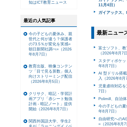
知はICT教育ニュース
11月4日）
ガイアックス、
最近の人気記事
最新ニュー
今の子どもの夏休み、親
世代と何が違う？保護者
の73.5％が変化を実感=
富⼠ソフト、教
朝日新聞社調べ=（2026
（2026年8月7
年8月7日）
スタディポケッ
年8月7日）
教育出版、映像コンテン
ツ「目で見る算数」個人
AI 型ドリル
向けストリーミング配信
入（2026年8月
（2026年8月5日）
児童虐待対応を支
7日）
クリサク、暗記・学習計
Polimill、
画アプリ「赤シート勉強
計画 - 暗記ノート」提供
今の子どもの夏休
開始（2026年8月7日）
年8月7日）
自由研究へのA
関西外国語大学、学生2
=（2026年8月
名が「ラーニングイノベ