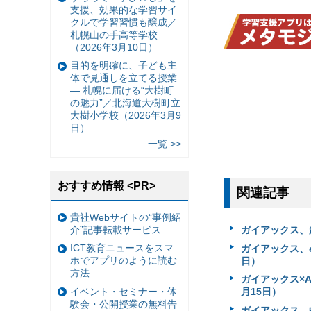
支援、効果的な学習サイ
クルで学習習慣も醸成／
札幌山の手高等学校
（2026年3月10日）
目的を明確に、子ども主
体で見通しを立てる授業
— 札幌に届ける“大樹町
の魅力”／北海道大樹町立
大樹小学校（2026年3月9
日）
一覧 >>
おすすめ情報 <PR>
関連記事
貴社Webサイトの“事例紹
介”記事転載サービス
ガイアックス、
ICT教育ニュースをスマ
ガイアックス、e
ホでアプリのように読む
日）
方法
ガイアックス×A
イベント・セミナー・体
月15日）
験会・公開授業の無料告
ガイアックス、