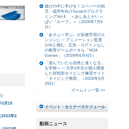
遊びの中に学びを！ユーバーの幼
児・低学年向けScratchプログラ
ミングVol.4 ＜あしあとがいっ
ぱい『ループ』＞（2026年7月6
日）
「あそぶ＋学ぶ」が反復学習のエ
ンジンに ─ アニメーション監督
がAIと挑む、広告・ログインなし
の教育ゲームポータル「NOA
Games」（2026年6月4日）
「遊んでいたら自然と速くなる」
を学校へ ─ 大学1年生が個人開発
した対戦型タイピング練習サイト
「タイピング無双」（2026年5月
29日）
ズームイン一覧 >>
日）
3月15
イベント・セミナースケジュール
023年2
動画ニュース
2022年