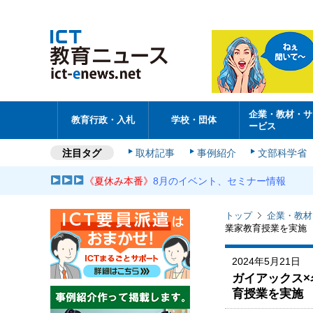
企業・教材・サ
教育行政・入札
学校・団体
ービス
注目タグ
取材記事
事例紹介
文部科学省
《夏休み本番》
8月のイベント、セミナー情報
トップ
企業・教材
業家教育授業を実施
2024年5月21日
ガイアックス
育授業を実施