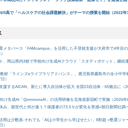
N/S高で「ヘルスケアの社会課題解決」がテーマの授業を開始（2022年1
ス
育メタバース「FAMcampus」を活用した不登校支援が大府市で4年目
日）
ト、岡山県内3校で学校向け生成AIクラウド「スタディポケット」継続運用
搭載教材「ラインズeライブラリアドバンス」、鹿児島県霧島市の全小中学
7日）
援するAiCAN、新たに導入自治体が拡大 全国23自治体・65拠点に（20
自治体向け生成AI「QommonsAI」の活用研修を北海道新冠町で実施（2026年
み、親世代と何が違う？保護者の73.5％が変化を実感=朝日新聞社調べ=
I活用は少数派-それでも「AIは小学生から学ばせたい」8割超 =塾選ジャ
7日）