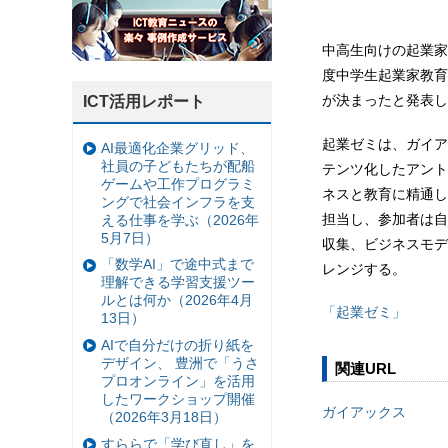
中高生向けの起業家
度中学生起業家教育
が決まったと発表し
ICT活用レポート
起業ゼミは、ガイア
AI最適化企業グリッド、
社員の子どもたちが配船
テンツ化したアント
ゲームや工作プログラミ
ネスと教育に精通し
ングで社会インフラを支
担当し、参加者は自
える仕事を学ぶ（2026年
5月7日）
収集、ビジネスモデ
「数学AI」で途中式まで
レンジする。
理解できる学習支援ツー
ルとは何か（2026年4月
「起業ゼミ」
13日）
AIで自分だけの折り紙を
デザイン、 豊洲で「うさ
関連URL
プロオンライン」を活用
したワークショップ開催
ガイアックス
（2026年3月18日）
すららで「学び直し」を