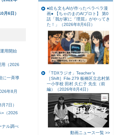
●絵も文もAIが作ったペラペラ漫
0月6日）
画● 【ちゃのまのAIプロト】 第0
話「我が家に『理屈』がやってき
た！」（2026年8月6日）
の運用開始
（2026
「TDXラジオ」Teacher’s
校に一斉導
［Shift］File.279 板橋区立志村第
一小学校 田村 久仁子 先生（前
編）（2026年8月4日）
26年8月
8月7日）
（2026
ーナル調べ
動画ニュース一覧 >>