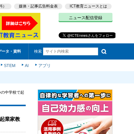
料）
媒体・記事広告料金表
ICT教育ニュースとは
ニュース配信登録
検索
データ・資料
STEM
AI
アプリ
つの中学校で起
で起業家教