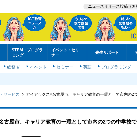
ニュースリリース投稿（無
STEM・プログラ
イベント・セミ
先生サポート
ミング
ナー
総務省
イベント
セミナー
英語
プログラミング
・サービス
ガイアックス×名古屋市、キャリア教育の一環として市内の2
×名古屋市、キャリア教育の一環として市内の2つの中学校