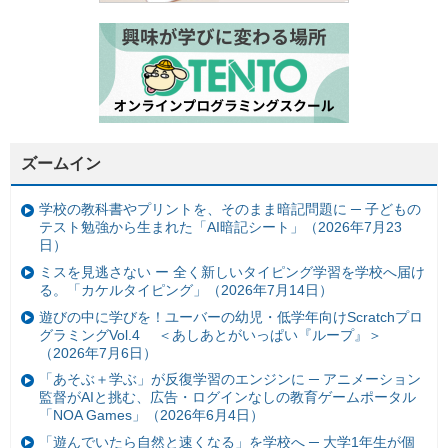
ズームイン
学校の教科書やプリントを、そのまま暗記問題に ─ 子どもの
テスト勉強から生まれた「AI暗記シート」（2026年7月23
日）
ミスを見逃さない ー 全く新しいタイピング学習を学校へ届け
る。「カケルタイピング」（2026年7月14日）
遊びの中に学びを！ユーバーの幼児・低学年向けScratchプロ
グラミングVol.4 ＜あしあとがいっぱい『ループ』＞
（2026年7月6日）
「あそぶ＋学ぶ」が反復学習のエンジンに ─ アニメーション
監督がAIと挑む、広告・ログインなしの教育ゲームポータル
「NOA Games」（2026年6月4日）
「遊んでいたら自然と速くなる」を学校へ ─ 大学1年生が個