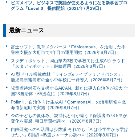
ビズメイツ、ビジネスで英語が使えるようになる新学習プロ
グラム「Level 0」提供開始（2021年7月29日）
最新ニュース
富⼠ソフト、教育メタバース「FAMcampus」を活用した不
登校支援が大府市で4年目の運用開始（2026年8月7日）
スタディポケット、岡山県内3校で学校向け生成AIクラウド
「スタディポケット」継続運用（2026年8月7日）
AI 型ドリル搭載教材「ラインズeライブラリアドバンス」、
鹿児島県霧島市の全小中学校に一斉導入（2026年8月7日）
児童虐待対応を支援するAiCAN、新たに導入自治体が拡大 全
国23自治体・65拠点に（2026年8月7日）
Polimill、自治体向け生成AI「QommonsAI」の活用研修を北
海道新冠町で実施（2026年8月7日）
今の子どもの夏休み、親世代と何が違う？保護者の73.5％が
変化を実感=朝日新聞社調べ=（2026年8月7日）
自由研究へのAI活用は少数派-それでも「AIは小学生から学ば
せたい」8割超 =塾選ジャーナル調べ=（2026年8月7日）