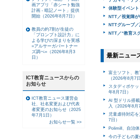
画アプリ「赤シート勉強
体験型イベント
計画 - 暗記ノート」提供
開始（2026年8月7日）
NTT／視覚障が
NTTグループ／
教員の約7割が生徒の
NTT／“教育ス
「プロンプト設計力」に
よる学びの深まりを実感
=アルサーガパートナー
ズ調べ=（2026年8月3
最新ニュー
日）
富⼠ソフト、教
ICT教育ニュースからの
（2026年8月7
お知らせ
スタディポケッ
年8月7日）
ICT教育ニュース運営会
AI 型ドリル
社、社名変更および代表
入（2026年8月
者変更のお知らせ（2025
児童虐待対応を支
年7月1日）
7日）
お知らせ一覧 >>
Polimill、
今の子どもの夏休