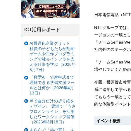
日本電信電話（NTT
NTTグループでは
ICT活用レポート
ージョンの一環とし
「チームSelf 
AI最適化企業グリッド、
社員の子どもたちが配船
社内外のステークホ
ゲームや工作プログラミ
ングで社会インフラを支
「チームSelf a
える仕事を学ぶ（2026年
増やしていくための
5月7日）
「数学AI」で途中式まで
今回、横須賀市教育
理解できる学習支援ツー
ルとは何か（2026年4月
系に進学して学べる
13日）
てもらう一環として、
AIで自分だけの折り紙を
的な体験型イベント
デザイン、 豊洲で「うさ
プロオンライン」を活用
したワークショップ開催
イベント概要
（2026年3月18日）
すららで「学び直し」を