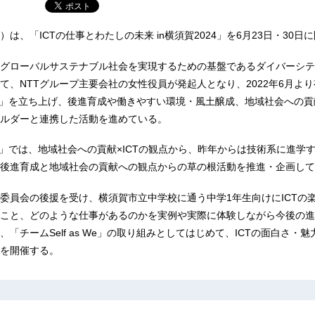
）は、「ICTの仕事とわたしの未来 in横須賀2024」を6月23日・30日
、グローバルサステナブル社会を実現するための基盤であるダイバーシ
て、NTTグループ主要会社の女性役員が発起人となり、2022年6月よ
as We」を立ち上げ、後進育成や働きやすい環境・風土醸成、地域社会への
ルダーと連携した活動を進めている。
s We」では、地域社会への貢献×ICTの観点から、昨年からは技術系に進学
後進育成と地域社会の貢献への観点からの草の根活動を推進・企画して
委員会の後援を受け、横須賀市立中学校に通う中学1年生向けにICTの
こと、どのような仕事があるのかを実例や実際に体験しながら今後の進
「チームSelf as We」の取り組みとしてはじめて、ICTの面白さ・
を開催する。