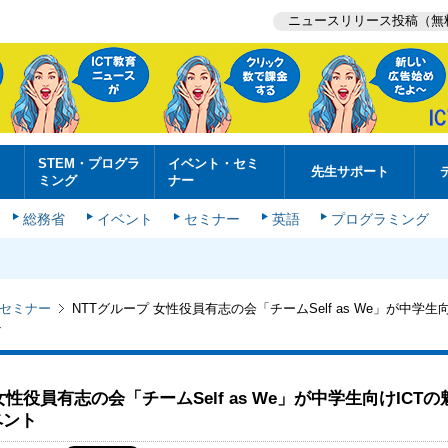
ニュースリリース投稿（無
STEM・プログラ
イベント・セミ
先生サポート
ミング
ナー
総務省
イベント
セミナー
英語
プログラミング
セミナー
NTTグループ 女性役員有志の会「チームSelf as We」が中学生
ト
女性役員有志の会「チームSelf as We」が中学生向けICT
ベント