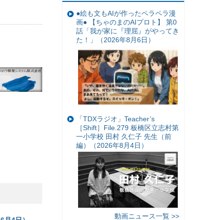
●絵も文もAIが作ったペラペラ漫
画● 【ちゃのまのAIプロト】 第0
話「我が家に『理屈』がやってき
た！」（2026年8月6日）
「TDXラジオ」Teacher’s
［Shift］File.279 板橋区立志村第
一小学校 田村 久仁子 先生（前
編）（2026年8月4日）
動画ニュース一覧 >>
6月4日）