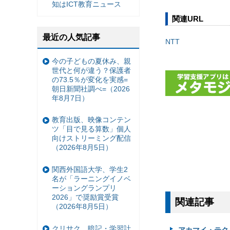
知はICT教育ニュース
関連URL
最近の人気記事
NTT
今の子どもの夏休み、親
世代と何が違う？保護者
の73.5％が変化を実感=
朝日新聞社調べ=（2026
年8月7日）
教育出版、映像コンテン
ツ「目で見る算数」個人
向けストリーミング配信
（2026年8月5日）
関西外国語大学、学生2
名が「ラーニングイノベ
ーショングランプリ
2026」で奨励賞受賞
関連記事
（2026年8月5日）
クリサク、暗記・学習計
アカマイ・テク