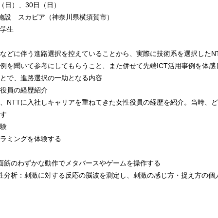
（日）、30日（日）
育施設 スカピア（神奈川県横須賀市）
学生
などに伴う進路選択を控えていることから、実際に技術系を選択したN
例を聞いて参考にしてもらうこと、また併せて先端ICT活用事例を体感
とで、進路選択の一助となる内容
性役員の経歴紹介
、NTTに入社しキャリアを重ねてきた女性役員の経歴を紹介。当時、
す
験
ラミングを体験する
面筋のわずかな動作でメタバースやゲームを操作する
性分析：刺激に対する反応の脳波を測定し、刺激の感じ方・捉え方の個