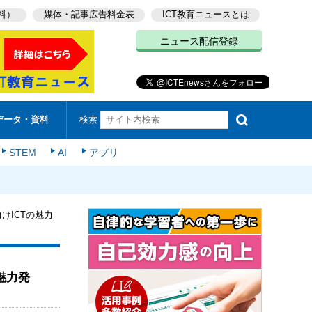
料）
媒体・記事広告料金表
ICT教育ニュースとは
ニュース配信登録
検索
データ・資料
STEM
AI
アプリ
向けICTの魅力
の魅力発