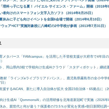
「理科っ子になる夏！ バイエル サイエンス・ファーム」開催（2018年8
い者向けのスマートフォン文字入力ソフト（2014年8月25日）
夏休みに子ども向けイベントを全国6会場で開催（2014年6月10日）
クウェア×ICT”実施対象校に八峰町の2中学校が参画（2013年7月31日）
ス
育メタバース「FAMcampus」を活用した不登校支援が大府市で4年目
日）
ト、岡山県内3校で学校向け生成AIクラウド「スタディポケット」継続運用
搭載教材「ラインズeライブラリアドバンス」、鹿児島県霧島市の全小中学
7日）
援するAiCAN、新たに導入自治体が拡大 全国23自治体・65拠点に（20
自治体向け生成AI「QommonsAI」の活用研修を北海道新冠町で実施（2026年
み、親世代と何が違う？保護者の73.5％が変化を実感=朝日新聞社調べ=