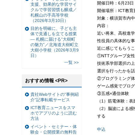
開催日時：6月23日
支援、効果的な学習サイ
クルで学習習慣も醸成／
開催場所：ICT教
札幌山の手高等学校
対象：横須賀市内中
（2026年3月10日）
内容：
目的を明確に、子ども主
近い将来、高校進学
体で見通しを立てる授業
— 札幌に届ける“大樹町
性役員の具体的な事
の魅力”／北海道大樹町立
近に感じてもらうこ
大樹小学校（2026年3月9
日）
①NTTグループ女
一覧 >>
技術系学部選択の上
選択を行ったかを話
②プログラミング体
おすすめ情報 <PR>
ゲーム感覚でプログ
③五感×通信体験
貴社Webサイトの“事例紹
介”記事転載サービス
（1）筋電体験：表
ICT教育ニュースをスマ
（2）脳波による感
ホでアプリのように読む
する
方法
イベント・セミナー・体
申込
験会・公開授業の無料告