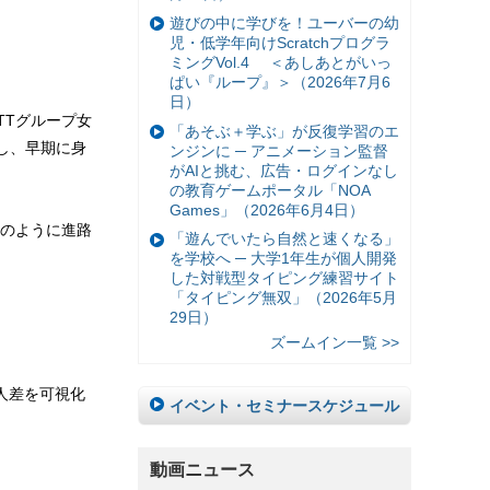
遊びの中に学びを！ユーバーの幼
児・低学年向けScratchプログラ
ミングVol.4 ＜あしあとがいっ
ぱい『ループ』＞（2026年7月6
日）
TTグループ女
「あそぶ＋学ぶ」が反復学習のエ
し、早期に身
ンジンに ─ アニメーション監督
がAIと挑む、広告・ログインなし
の教育ゲームポータル「NOA
Games」（2026年6月4日）
どのように進路
「遊んでいたら自然と速くなる」
を学校へ ─ 大学1年生が個人開発
した対戦型タイピング練習サイト
「タイピング無双」（2026年5月
29日）
ズームイン一覧 >>
人差を可視化
イベント・セミナースケジュール
動画ニュース