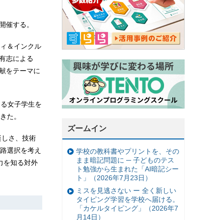
に開催する。
ティ＆インクル
り有志による
貢献をテーマに
する女子学生を
きた。
ズームイン
楽しさ、技術
路選択を考え
学校の教科書やプリントを、その
まま暗記問題に ─ 子どものテス
魅力を知る対外
ト勉強から生まれた「AI暗記シー
ト」（2026年7月23日）
ミスを見逃さない ー 全く新しい
タイピング学習を学校へ届ける。
「カケルタイピング」（2026年7
月14日）