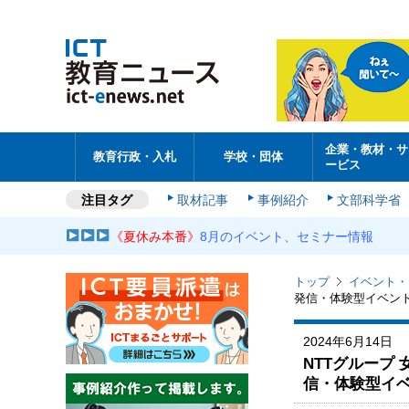
企業・教材・サ
教育行政・入札
学校・団体
ービス
注目タグ
取材記事
事例紹介
文部科学省
《夏休み本番》
8月のイベント、セミナー情報
トップ
イベント・
発信・体験型イベン
2024年6月14日
NTTグループ 
信・体験型イ