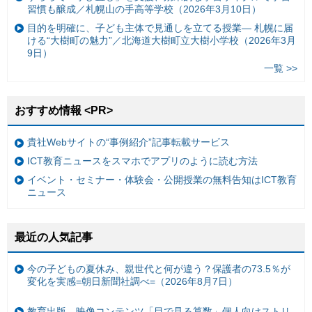
習慣も醸成／札幌山の手高等学校（2026年3月10日）
目的を明確に、子ども主体で見通しを立てる授業— 札幌に届
ける“大樹町の魅力”／北海道大樹町立大樹小学校（2026年3月
9日）
一覧 >>
おすすめ情報 <PR>
貴社Webサイトの“事例紹介”記事転載サービス
ICT教育ニュースをスマホでアプリのように読む方法
イベント・セミナー・体験会・公開授業の無料告知はICT教育
ニュース
最近の人気記事
今の子どもの夏休み、親世代と何が違う？保護者の73.5％が
変化を実感=朝日新聞社調べ=（2026年8月7日）
教育出版、映像コンテンツ「目で見る算数」個人向けストリ