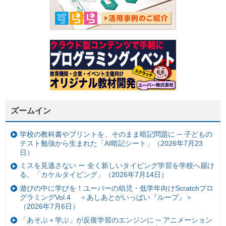
ズームイン
学校の教科書やプリントを、そのまま暗記問題に ─ 子どもの
テスト勉強から生まれた「AI暗記シート」（2026年7月23
日）
ミスを見逃さない ー 全く新しいタイピング学習を学校へ届け
る。「カケルタイピング」（2026年7月14日）
遊びの中に学びを！ユーバーの幼児・低学年向けScratchプロ
グラミングVol.4 ＜あしあとがいっぱい『ループ』＞
（2026年7月6日）
「あそぶ＋学ぶ」が反復学習のエンジンに ─ アニメーション