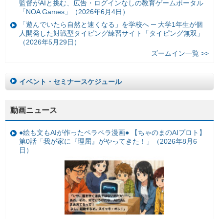
監督がAIと挑む、広告・ログインなしの教育ゲームポータル
「NOA Games」（2026年6月4日）
「遊んでいたら自然と速くなる」を学校へ ─ 大学1年生が個
人開発した対戦型タイピング練習サイト「タイピング無双」
（2026年5月29日）
ズームイン一覧 >>
イベント・セミナースケジュール
動画ニュース
●絵も文もAIが作ったペラペラ漫画● 【ちゃのまのAIプロト】
第0話「我が家に『理屈』がやってきた！」（2026年8月6
日）