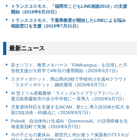
トランスコスモス、「福岡市こどもLINE相談2019」の支援
開始（2019年8月20日）
トランスコスモス、千葉県教委が開始したLINEによる悩み
相談窓口を支援（2019年7月31日）
最新ニュース
富⼠ソフト、教育メタバース「FAMcampus」を活用した不
登校支援が大府市で4年目の運用開始（2026年8月7日）
スタディポケット、岡山県内3校で学校向け生成AIクラウド
「スタディポケット」継続運用（2026年8月7日）
AI 型ドリル搭載教材「ラインズeライブラリアドバンス」、
鹿児島県霧島市の全小中学校に一斉導入（2026年8月7日）
児童虐待対応を支援するAiCAN、新たに導入自治体が拡大 全
国23自治体・65拠点に（2026年8月7日）
Polimill、自治体向け生成AI「QommonsAI」の活用研修を北
海道新冠町で実施（2026年8月7日）
今の子どもの夏休み、親世代と何が違う？保護者の73.5％が