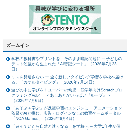
ズームイン
学校の教科書やプリントを、そのまま暗記問題に ─ 子どもの
テスト勉強から生まれた「AI暗記シート」（2026年7月23
日）
ミスを見逃さない ー 全く新しいタイピング学習を学校へ届け
る。「カケルタイピング」（2026年7月14日）
遊びの中に学びを！ユーバーの幼児・低学年向けScratchプロ
グラミングVol.4 ＜あしあとがいっぱい『ループ』＞
（2026年7月6日）
「あそぶ＋学ぶ」が反復学習のエンジンに ─ アニメーション
監督がAIと挑む、広告・ログインなしの教育ゲームポータル
「NOA Games」（2026年6月4日）
「遊んでいたら自然と速くなる」を学校へ ─ 大学1年生が個