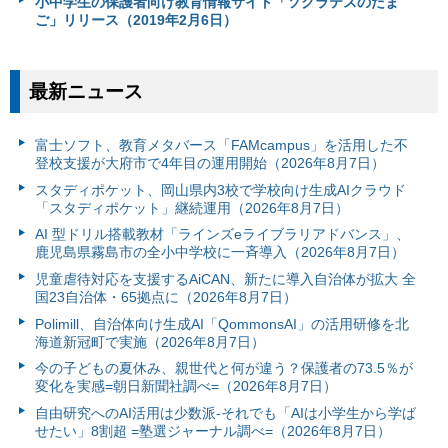
小中学生の保護者向け教育情報サイト「ソクラテスのたま
ご」リリース（2019年2月6日）
最新ニュース
富⼠ソフト、教育メタバース「FAMcampus」を活用した不
登校支援が大府市で4年目の運用開始（2026年8月7日）
スタディポケット、岡山県内3校で学校向け生成AIクラウド
「スタディポケット」継続運用（2026年8月7日）
AI 型ドリル搭載教材「ラインズeライブラリアドバンス」、
鹿児島県霧島市の全小中学校に一斉導入（2026年8月7日）
児童虐待対応を支援するAiCAN、新たに導入自治体が拡大 全
国23自治体・65拠点に（2026年8月7日）
Polimill、自治体向け生成AI「QommonsAI」の活用研修を北
海道新冠町で実施（2026年8月7日）
今の子どもの夏休み、親世代と何が違う？保護者の73.5％が
変化を実感=朝日新聞社調べ=（2026年8月7日）
自由研究へのAI活用は少数派-それでも「AIは小学生から学ば
せたい」8割超 =塾選ジャーナル調べ=（2026年8月7日）