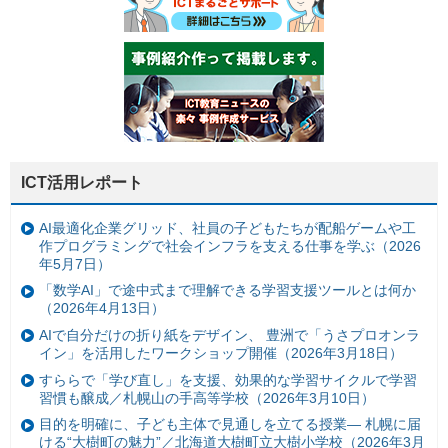
ICT活用レポート
AI最適化企業グリッド、社員の子どもたちが配船ゲームや工
作プログラミングで社会インフラを支える仕事を学ぶ（2026
年5月7日）
「数学AI」で途中式まで理解できる学習支援ツールとは何か
（2026年4月13日）
AIで自分だけの折り紙をデザイン、 豊洲で「うさプロオンラ
イン」を活用したワークショップ開催（2026年3月18日）
すららで「学び直し」を支援、効果的な学習サイクルで学習
習慣も醸成／札幌山の手高等学校（2026年3月10日）
目的を明確に、子ども主体で見通しを立てる授業— 札幌に届
ける“大樹町の魅力”／北海道大樹町立大樹小学校（2026年3月