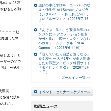
日本に約25万
遊びの中に学びを！ユーバーの幼
やおもしろ動
児・低学年向けScratchプログラ
ミングVol.4 ＜あしあとがいっ
ぱい『ループ』＞（2026年7月6
日）
「あそぶ＋学ぶ」が反復学習のエ
「ニコニコ動
ンジンに ─ アニメーション監督
に再開した際
がAIと挑む、広告・ログインなし
の教育ゲームポータル「NOA
Games」（2026年6月4日）
「遊んでいたら自然と速くなる」
投稿しよう」と
を学校へ ─ 大学1年生が個人開発
ーザーの間で
した対戦型タイピング練習サイト
「タイピング無双」（2026年5月
」では、公式生
29日）
ズームイン一覧 >>
浅亜実
イベント・セミナースケジュール
的で多彩な技を
あふれた。
動画ニュース