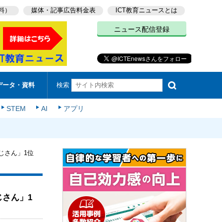
料）
媒体・記事広告料金表
ICT教育ニュースとは
ニュース配信登録
検索
データ・資料
STEM
AI
アプリ
じさん」1位
じさん」1