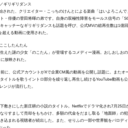
で／ギリギリダンス
開始された、クリエイター・こっちのけんとによる楽曲「はいよろこんで
ト・俳優の菅田将暉の弟です。自身の双極性障害をモールス信号の「S
キャッチーなギリギリダンスも話題を呼び、公式MVの総再生数は1億
0万件を超える動画に使用された。
のここしたんたん
生えた謎の少女「のこたん」が登場するコメディー漫画。おしおしおの
月に放映された。
を前に、公式アカウントがXで企業CM風の動画を公開し話題に。またオ
タイトルを歌うイントロ部分を繰り返し再生し続けるYouTube動画も
チャレンジが流行した。
敷きにした新庄耕の小説のタイトル。Netflixでドラマ化され7月25
なりすまして売却をもちかけ、多額の代金をだまし取る「地面師」の犯
き込まれる視聴者が続出した。また、せりふの一部や世界観をパロディ
なった。