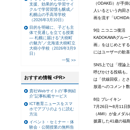
（ODAKEi）が手
支援、効果的な学習サイ
クルで学習習慣も醸成／
人いるという内田さ
札幌山の手高等学校
画を流す「UCHI
（2026年3月10日）
目的を明確に、子ども主
9位 ニコニコ復活
体で見通しを立てる授業
KADOKAWAグ
— 札幌に届ける“大樹町
の魅力”／北海道大樹町立
画」をはじめとする
大樹小学校（2026年3月9
にはユーザーの歓喜
日）
一覧 >>
SNS上では「理論
呼びかける投稿も。
おすすめ情報 <PR>
は「伏線回収」とさ
放送へのコメント数
貴社Webサイトの“事例紹
介”記事転載サービス
8位 ブレイキン
ICT教育ニュースをスマ
7月26日〜8月1
ホでアプリのように読む
（AMI）が金メダ
方法
披露した41歳の福
イベント・セミナー・体
験会・公開授業の無料告