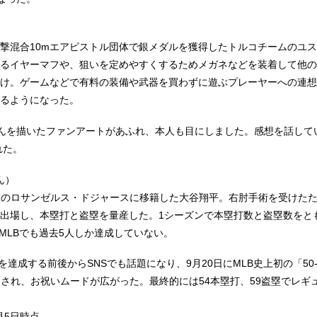
撃混合10mエアピストル団体で銀メダルを獲得したトルコチームのユ
るイヤーマフや、狙いを定めやすくするためメガネなどを装着して他の
け。ゲームなどで有料の装備や武器を買わずに遊ぶプレーヤーへの連想
るようになった。
んを描いたファンアートがあふれ、本人も目にしました。感想を話して
れた。
ん）
）のロサンゼルス・ドジャースに移籍した大谷翔平。右肘手術を受けた
出場し、本塁打と盗塁を量産した。1シーズンで本塁打数と盗塁数をとも
はMLBでも過去5人しか達成していない。
0」を達成する前後からSNSでも話題になり、9月20日にMLB史上初の「50
投稿され、お祝いムードが広がった。最終的には54本塁打、59盗塁でレギ
月5日時点