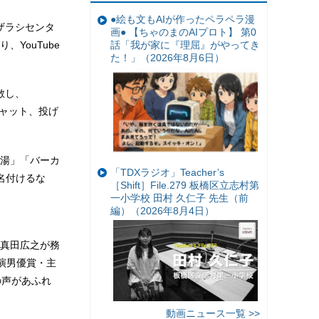
●絵も文もAIが作ったペラペラ漫
ンアザラシセンタ
画● 【ちゃのまのAIプロト】 第0
YouTube
話「我が家に『理屈』がやってき
た！」（2026年8月6日）
散し、
チャット、投げ
白湯」「バーカ
「TDXラジオ」Teacher’s
名付けるな
［Shift］File.279 板橋区立志村第
一小学校 田村 久仁子 先生（前
編）（2026年8月4日）
真田広之が務
主演男優賞・主
の声があふれ
動画ニュース一覧 >>