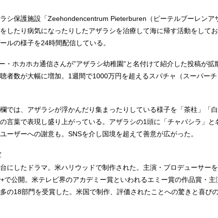
保護施設「Zeehondencentrum Pieterburen（ピーテルブーレ
をしたり病気になったりしたアザラシを治療して海に帰す活動をしており、
ールの様子を24時間配信している。
ザー・ホカホカ通信さんが”アザラシ幼稚園”と名付けて紹介した投稿が拡
ブの視聴者数が大幅に増加。1週間で1000万円を超えるスパチャ（スーパー
ャット欄では、アザラシが浮かんだり集まったりしている様子を「茶柱」「
の言葉で表現し盛り上がっている。アザラシの1頭に「チャバシラ」と
ユーザーへの謝意も。SNSを介し国境を超えて善意が広がった。
軍
台にしたドラマ。米ハリウッドで制作された。主演・プロデューサーを
ney+で公開。米テレビ界のアカデミー賞といわれるエミー賞の作品賞・
多の18部門を受賞した。米国で制作、評価されたことへの驚きと喜び