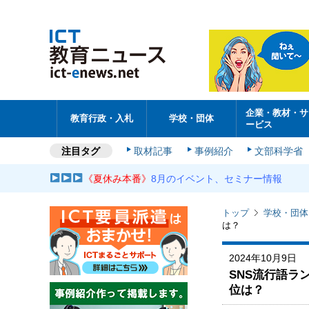
企業・教材・サ
教育行政・入札
学校・団体
ービス
注目タグ
取材記事
事例紹介
文部科学省
《夏休み本番》
8月のイベント、セミナー情報
トップ
学校・団体
は？
2024年10月9日
SNS流行語ラ
位は？