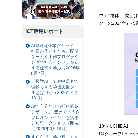
ウェブ解析士協会は
グ」の2024年7～
ICT活用レポート
AI最適化企業グリッド、
社員の子どもたちが配船
ゲームや工作プログラミ
ングで社会インフラを支
える仕事を学ぶ（2026年
5月7日）
「数学AI」で途中式まで
理解できる学習支援ツー
ルとは何か（2026年4月
13日）
AIで自分だけの折り紙を
デザイン、 豊洲で「うさ
プロオンライン」を活用
したワークショップ開催
10位 UCHIDA1
（2026年3月18日）
DJグループRepez
すららで「学び直し」を