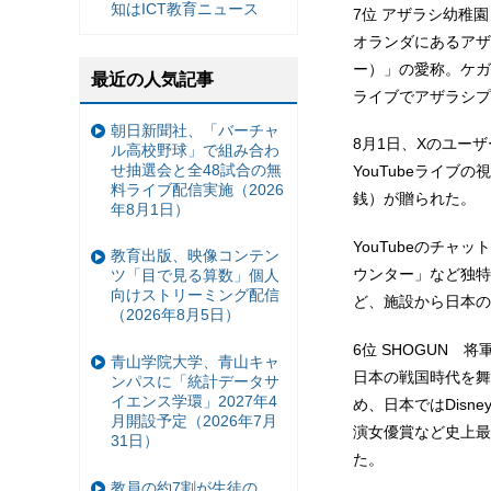
知はICT教育ニュース
7位 アザラシ幼稚園
オランダにあるアザラシ
ー）」の愛称。ケガ
最近の人気記事
ライブでアザラシプ
朝日新聞社、「バーチャ
8月1日、Xのユー
ル高校野球」で組み合わ
せ抽選会と全48試合の無
YouTubeライ
料ライブ配信実施（2026
銭）が贈られた。
年8月1日）
YouTubeのチ
教育出版、映像コンテン
ウンター」など独特
ツ「目で見る算数」個人
向けストリーミング配信
ど、施設から日本の
（2026年8月5日）
6位 SHOGUN 将
青山学院大学、青山キャ
日本の戦国時代を舞
ンパスに「統計データサ
イエンス学環」2027年4
め、日本ではDis
月開設予定（2026年7月
演女優賞など史上最
31日）
た。
教員の約7割が生徒の