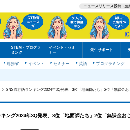
ニュースリリース投稿（無
STEM・プログラ
イベント・セミ
先生サポート
ミング
ナー
総務省
イベント
セミナー
英語
プログラミング
SNS流行語ランキング2024年3Q発表、3位「地面師たち」2位「無課金お
ンキング2024年3Q発表、3位「地面師たち」2位「無課金お