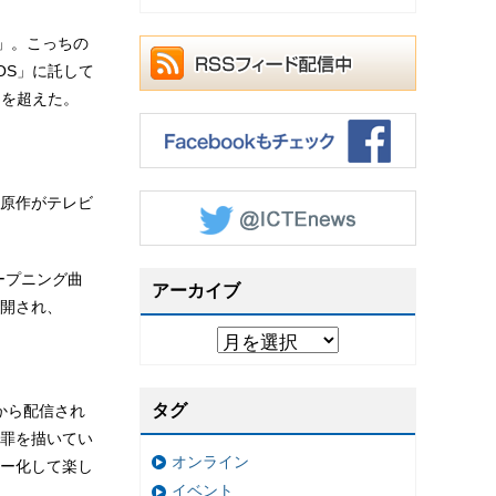
」。こっちの
OS」に託して
回を超えた。
原作がテレビ
ープニング曲
アーカイブ
公開され、
タグ
日から配信され
罪を描いてい
オンライン
ー化して楽し
イベント