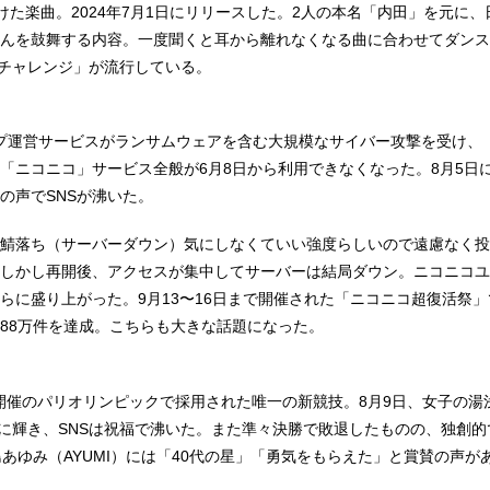
掛けた楽曲。2024年7月1日にリリースした。2人の本名「内田」を元に、
んを鼓舞する内容。一度聞くと耳から離れなくなる曲に合わせてダンス
DAチャレンジ」が流行している。
ループ運営サービスがランサムウェアを含む大規模なサイバー攻撃を受け、
「ニコニコ」サービス全般が6月8日から利用できなくなった。8月5日
の声でSNSが沸いた。
上鯖落ち（サーバーダウン）気にしなくていい強度らしいので遠慮なく
しかし再開後、アクセスが集中してサーバーは結局ダウン。ニコニコユ
らに盛り上がった。9月13〜16日まで開催された「ニコニコ超復活祭
88万件を達成。こちらも大きな話題になった。
1日開催のパリオリンピックで採用された唯一の新競技。8月9日、女子の湯
ルに輝き、SNSは祝福で沸いた。また準々決勝で敗退したものの、独創
島あゆみ（AYUMI）には「40代の星」「勇気をもらえた」と賞賛の声が