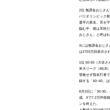
2位 無課金おじさん
パリオリンピック射
選手の異名。耳を守
臨む中、彼は耳栓だ
おじさん」と呼ばれ
Xには無課金おじさ
は2703万回表示さ
1位 50-50（大谷さ
米大リーグ（MLB
登板せず指名打者で
録する「40−40」
8月3日に「30-3
成。Xで7.2万件
ンを終えた。
＊数値は2024年10