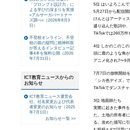
5位 はいよろこん
「プロンプト設計力」に
よる学びの深まりを実感
5月27日から配信
=アルサーガパートナー
けんとはアーティス
ズ調べ=（2026年8月3
日）
盛り込んだ歌詞や、
TikTokでは26
不登校オンライン、不登
校の親の疑問に精神科医
4位 しかのこのこ
が答えるインタビュー記
頭に鹿のような角が
事4本を無料公開（2026
年7月31日）
アニメ化され7〜9
7月7日の放映開始
ICT教育ニュースからの
「シカ色デイズ」で
お知らせ
TikTokでダンス
ICT教育ニュース運営会
3位 地面師たち
社、社名変更および代表
者変更のお知らせ（2025
実際に起きた事件を下
年7月1日）
た。土地の所有者に
お知らせ一覧 >>
る。攻めた描写に引
む投稿もXで話題に