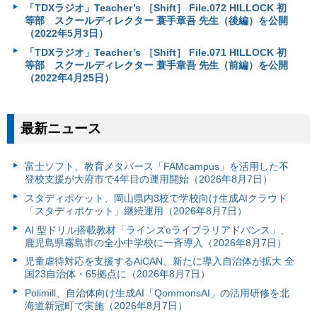
「TDXラジオ」Teacher’s ［Shift］ File.072 HILLOCK 初
等部 スクールディレクター 蓑手章吾 先生（後編）を公開
（2022年5月3日）
「TDXラジオ」Teacher’s ［Shift］ File.071 HILLOCK 初
等部 スクールディレクター 蓑手章吾 先生（前編）を公開
（2022年4月25日）
最新ニュース
富⼠ソフト、教育メタバース「FAMcampus」を活用した不
登校支援が大府市で4年目の運用開始（2026年8月7日）
スタディポケット、岡山県内3校で学校向け生成AIクラウド
「スタディポケット」継続運用（2026年8月7日）
AI 型ドリル搭載教材「ラインズeライブラリアドバンス」、
鹿児島県霧島市の全小中学校に一斉導入（2026年8月7日）
児童虐待対応を支援するAiCAN、新たに導入自治体が拡大 全
国23自治体・65拠点に（2026年8月7日）
Polimill、自治体向け生成AI「QommonsAI」の活用研修を北
海道新冠町で実施（2026年8月7日）