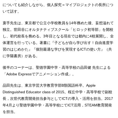
についても紹介しながら、個人探究＝マイプロジェクトの長所につ
いて話す。
蓑手先生は、東京都で公立小学校教員を14年務めた後、妄想溢れて
独立。世田谷にオルタナティブスクール「ヒロック初等部」を開校
し、初代校長を務める。3年目となる現在では都内に4校展開し、全
体運営を行っている。著書に『子どもが自ら学び出す！自由進度学
習のはじめかた』『個別最適な学びを実現するICTの使い方』（共
に学陽書房）がある。
後半のコーナーは、聖徳学園中学・高等学校の品田健 先生による
「Adobe Expressでアニメーション作成」。
品田先生は、東京学芸大学教育学部B類国語科卒。Apple
Distinguished Educator class of 2015。桜丘中学・高等学校で副校
長，次世代教育開発担当参与としてICTの導入・活用を担当。2017
年4月より聖徳学園中学・高等学校にてICT活用，STEAM教育開発
を担当。