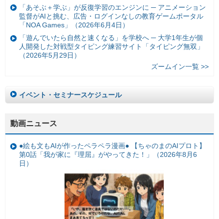
「あそぶ＋学ぶ」が反復学習のエンジンに ─ アニメーション
監督がAIと挑む、広告・ログインなしの教育ゲームポータル
「NOA Games」（2026年6月4日）
「遊んでいたら自然と速くなる」を学校へ ─ 大学1年生が個
人開発した対戦型タイピング練習サイト「タイピング無双」
（2026年5月29日）
ズームイン一覧 >>
イベント・セミナースケジュール
動画ニュース
●絵も文もAIが作ったペラペラ漫画● 【ちゃのまのAIプロト】
第0話「我が家に『理屈』がやってきた！」（2026年8月6
日）