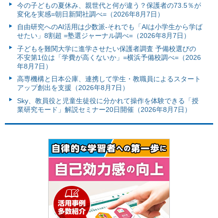
今の子どもの夏休み、親世代と何が違う？保護者の73.5％が
変化を実感=朝日新聞社調べ=（2026年8月7日）
自由研究へのAI活用は少数派-それでも「AIは小学生から学ば
せたい」8割超 =塾選ジャーナル調べ=（2026年8月7日）
子どもを難関大学に進学させたい保護者調査 予備校選びの
不安第1位は「学費が高くないか」=横浜予備校調べ=（2026
年8月7日）
高専機構と日本公庫、連携して学生・教職員によるスタート
アップ創出を支援（2026年8月7日）
Sky、教員役と児童生徒役に分かれて操作を体験できる「授
業研究モード」解説セミナー20日開催（2026年8月7日）