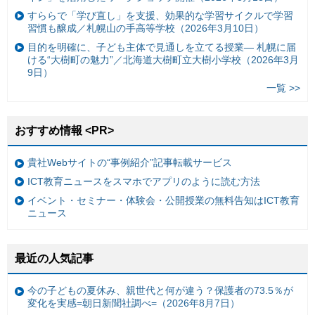
すららで「学び直し」を支援、効果的な学習サイクルで学習
習慣も醸成／札幌山の手高等学校（2026年3月10日）
目的を明確に、子ども主体で見通しを立てる授業— 札幌に届
ける“大樹町の魅力”／北海道大樹町立大樹小学校（2026年3月
9日）
一覧 >>
おすすめ情報 <PR>
貴社Webサイトの“事例紹介”記事転載サービス
ICT教育ニュースをスマホでアプリのように読む方法
イベント・セミナー・体験会・公開授業の無料告知はICT教育
ニュース
最近の人気記事
今の子どもの夏休み、親世代と何が違う？保護者の73.5％が
変化を実感=朝日新聞社調べ=（2026年8月7日）