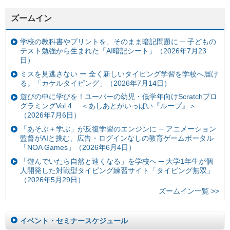
ズームイン
学校の教科書やプリントを、そのまま暗記問題に ─ 子どもの
テスト勉強から生まれた「AI暗記シート」（2026年7月23
日）
ミスを見逃さない ー 全く新しいタイピング学習を学校へ届け
る。「カケルタイピング」（2026年7月14日）
遊びの中に学びを！ユーバーの幼児・低学年向けScratchプロ
グラミングVol.4 ＜あしあとがいっぱい『ループ』＞
（2026年7月6日）
「あそぶ＋学ぶ」が反復学習のエンジンに ─ アニメーション
監督がAIと挑む、広告・ログインなしの教育ゲームポータル
「NOA Games」（2026年6月4日）
「遊んでいたら自然と速くなる」を学校へ ─ 大学1年生が個
人開発した対戦型タイピング練習サイト「タイピング無双」
（2026年5月29日）
ズームイン一覧 >>
イベント・セミナースケジュール