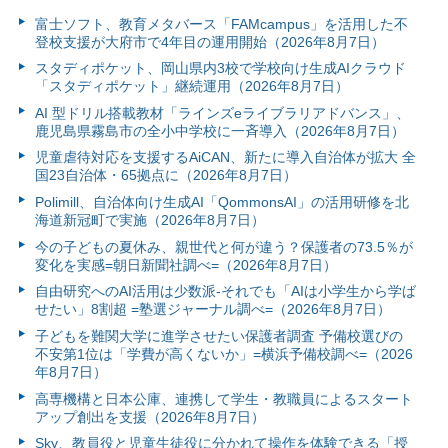
富⼠ソフト、教育メタバース「FAMcampus」を活用した不
登校支援が大府市で4年目の運用開始（2026年8月7日）
スタディポケット、岡山県内3校で学校向け生成AIクラウド
「スタディポケット」継続運用（2026年8月7日）
AI 型ドリル搭載教材「ラインズeライブラリアドバンス」、
鹿児島県霧島市の全小中学校に一斉導入（2026年8月7日）
児童虐待対応を支援するAiCAN、新たに導入自治体が拡大 全
国23自治体・65拠点に（2026年8月7日）
Polimill、自治体向け生成AI「QommonsAI」の活用研修を北
海道新冠町で実施（2026年8月7日）
今の子どもの夏休み、親世代と何が違う？保護者の73.5％が
変化を実感=朝日新聞社調べ=（2026年8月7日）
自由研究へのAI活用は少数派-それでも「AIは小学生から学ば
せたい」8割超 =塾選ジャーナル調べ=（2026年8月7日）
子どもを難関大学に進学させたい保護者調査 予備校選びの
不安第1位は「学費が高くないか」=横浜予備校調べ=（2026
年8月7日）
高専機構と日本公庫、連携して学生・教職員によるスタート
アップ創出を支援（2026年8月7日）
Sky、教員役と児童生徒役に分かれて操作を体験できる「授