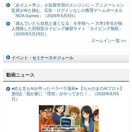
「あそぶ＋学ぶ」が反復学習のエンジンに ─ アニメーション
監督がAIと挑む、広告・ログインなしの教育ゲームポータル
「NOA Games」（2026年6月4日）
「遊んでいたら自然と速くなる」を学校へ ─ 大学1年生が個
人開発した対戦型タイピング練習サイト「タイピング無双」
（2026年5月29日）
ズームイン一覧 >>
イベント・セミナースケジュール
動画ニュース
●絵も文もAIが作ったペラペラ漫画● 【ちゃのまのAIプロト】
第0話「我が家に『理屈』がやってきた！」（2026年8月6
日）