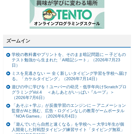
ズームイン
学校の教科書やプリントを、そのまま暗記問題に ─ 子どもの
テスト勉強から生まれた「AI暗記シート」（2026年7月23
日）
ミスを見逃さない ー 全く新しいタイピング学習を学校へ届け
る。「カケルタイピング」（2026年7月14日）
遊びの中に学びを！ユーバーの幼児・低学年向けScratchプロ
グラミングVol.4 ＜あしあとがいっぱい『ループ』＞
（2026年7月6日）
「あそぶ＋学ぶ」が反復学習のエンジンに ─ アニメーション
監督がAIと挑む、広告・ログインなしの教育ゲームポータル
「NOA Games」（2026年6月4日）
「遊んでいたら自然と速くなる」を学校へ ─ 大学1年生が個
人開発した対戦型タイピング練習サイト「タイピング無双」