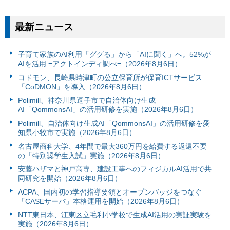
最新ニュース
子育て家族のAI利用「ググる」から「AIに聞く」へ。52%が
AIを活用 =アクトインディ調べ=（2026年8月6日）
コドモン、長崎県時津町の公立保育所が保育ICTサービス
「CoDMON」を導入（2026年8月6日）
Polimill、神奈川県逗子市で自治体向け生成
AI「QommonsAI」の活用研修を実施（2026年8月6日）
Polimill、自治体向け生成AI「QommonsAI」の活用研修を愛
知県小牧市で実施（2026年8月6日）
名古屋商科大学、4年間で最大360万円を給費する返還不要
の「特別奨学生入試」実施（2026年8月6日）
安藤ハザマと神戸高専、建設工事へのフィジカルAI活用で共
同研究を開始（2026年8月6日）
ACPA、国内初の学習指導要領とオープンバッジをつなぐ
「CASEサーバ」本格運用を開始（2026年8月6日）
NTT東日本、江東区立毛利小学校で生成AI活用の実証実験を
実施（2026年8月6日）