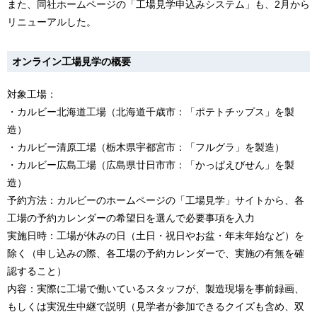
また、同社ホームページの「工場見学申込みシステム」も、2月から
リニューアルした。
オンライン工場見学の概要
対象工場：
・カルビー北海道工場（北海道千歳市：「ポテトチップス」を製
造）
・カルビー清原工場（栃木県宇都宮市：「フルグラ」を製造）
・カルビー広島工場（広島県廿日市市：「かっぱえびせん」を製
造）
予約方法：カルビーのホームページの「工場見学」サイトから、各
工場の予約カレンダーの希望日を選んで必要事項を入力
実施日時：工場が休みの日（土日・祝日やお盆・年末年始など）を
除く（申し込みの際、各工場の予約カレンダーで、実施の有無を確
認すること）
内容：実際に工場で働いているスタッフが、製造現場を事前録画、
もしくは実況生中継で説明（見学者が参加できるクイズも含め、双