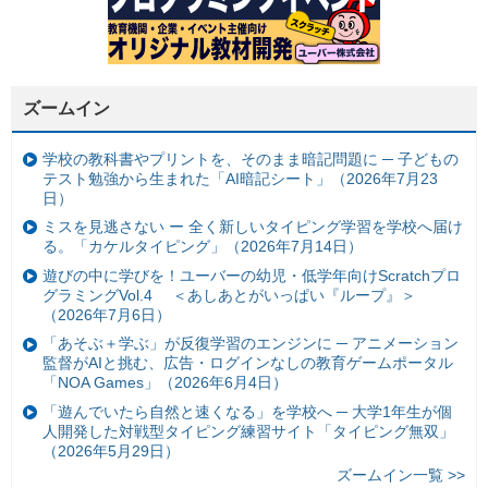
ズームイン
学校の教科書やプリントを、そのまま暗記問題に ─ 子どもの
テスト勉強から生まれた「AI暗記シート」（2026年7月23
日）
ミスを見逃さない ー 全く新しいタイピング学習を学校へ届け
る。「カケルタイピング」（2026年7月14日）
遊びの中に学びを！ユーバーの幼児・低学年向けScratchプロ
グラミングVol.4 ＜あしあとがいっぱい『ループ』＞
（2026年7月6日）
「あそぶ＋学ぶ」が反復学習のエンジンに ─ アニメーション
監督がAIと挑む、広告・ログインなしの教育ゲームポータル
「NOA Games」（2026年6月4日）
「遊んでいたら自然と速くなる」を学校へ ─ 大学1年生が個
人開発した対戦型タイピング練習サイト「タイピング無双」
（2026年5月29日）
ズームイン一覧 >>