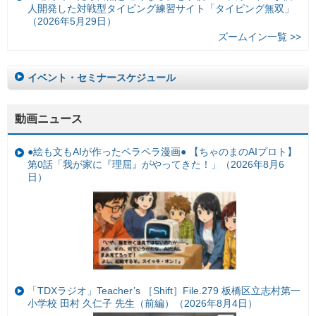
人開発した対戦型タイピング練習サイト「タイピング無双」
（2026年5月29日）
ズームイン一覧 >>
イベント・セミナースケジュール
動画ニュース
●絵も文もAIが作ったペラペラ漫画● 【ちゃのまのAIプロト】
第0話「我が家に『理屈』がやってきた！」（2026年8月6
日）
「TDXラジオ」Teacher’s ［Shift］File.279 板橋区立志村第一
小学校 田村 久仁子 先生（前編）（2026年8月4日）