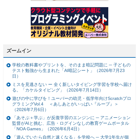
ズームイン
学校の教科書やプリントを、そのまま暗記問題に ─ 子どもの
テスト勉強から生まれた「AI暗記シート」（2026年7月23
日）
ミスを見逃さない ー 全く新しいタイピング学習を学校へ届け
る。「カケルタイピング」（2026年7月14日）
遊びの中に学びを！ユーバーの幼児・低学年向けScratchプロ
グラミングVol.4 ＜あしあとがいっぱい『ループ』＞
（2026年7月6日）
「あそぶ＋学ぶ」が反復学習のエンジンに ─ アニメーション
監督がAIと挑む、広告・ログインなしの教育ゲームポータル
「NOA Games」（2026年6月4日）
「遊んでいたら自然と速くなる」を学校へ ─ 大学1年生が個