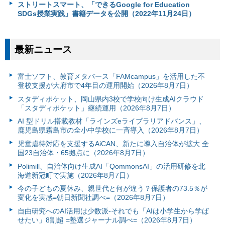
ストリートスマート、「できるGoogle for Education
SDGs授業実践」書籍データを公開（2022年11月24日）
最新ニュース
富⼠ソフト、教育メタバース「FAMcampus」を活用した不
登校支援が大府市で4年目の運用開始（2026年8月7日）
スタディポケット、岡山県内3校で学校向け生成AIクラウド
「スタディポケット」継続運用（2026年8月7日）
AI 型ドリル搭載教材「ラインズeライブラリアドバンス」、
鹿児島県霧島市の全小中学校に一斉導入（2026年8月7日）
児童虐待対応を支援するAiCAN、新たに導入自治体が拡大 全
国23自治体・65拠点に（2026年8月7日）
Polimill、自治体向け生成AI「QommonsAI」の活用研修を北
海道新冠町で実施（2026年8月7日）
今の子どもの夏休み、親世代と何が違う？保護者の73.5％が
変化を実感=朝日新聞社調べ=（2026年8月7日）
自由研究へのAI活用は少数派-それでも「AIは小学生から学ば
せたい」8割超 =塾選ジャーナル調べ=（2026年8月7日）