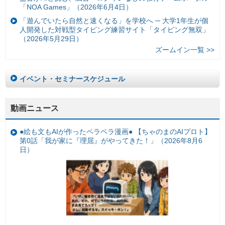
「NOA Games」（2026年6月4日）
「遊んでいたら自然と速くなる」を学校へ ─ 大学1年生が個
人開発した対戦型タイピング練習サイト「タイピング無双」
（2026年5月29日）
ズームイン一覧 >>
イベント・セミナースケジュール
動画ニュース
●絵も文もAIが作ったペラペラ漫画● 【ちゃのまのAIプロト】
第0話「我が家に『理屈』がやってきた！」（2026年8月6
日）