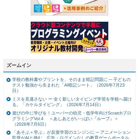
ズームイン
学校の教科書やプリントを、そのまま暗記問題に ─ 子どもの
テスト勉強から生まれた「AI暗記シート」（2026年7月23
日）
ミスを見逃さない ー 全く新しいタイピング学習を学校へ届け
る。「カケルタイピング」（2026年7月14日）
遊びの中に学びを！ユーバーの幼児・低学年向けScratchプロ
グラミングVol.4 ＜あしあとがいっぱい『ループ』＞
（2026年7月6日）
「あそぶ＋学ぶ」が反復学習のエンジンに ─ アニメーション
監督がAIと挑む、広告・ログインなしの教育ゲームポータル