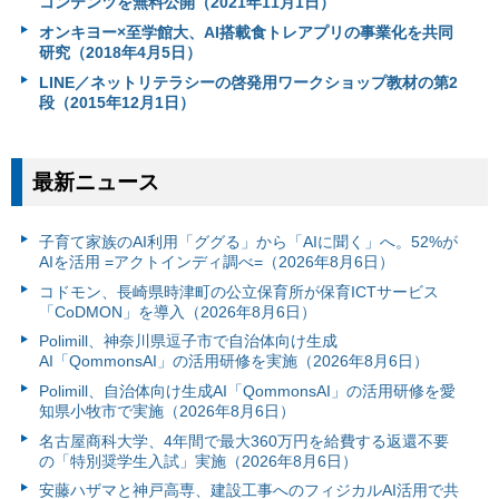
コンテンツを無料公開（2021年11月1日）
オンキヨー×至学館大、AI搭載食トレアプリの事業化を共同
研究（2018年4月5日）
LINE／ネットリテラシーの啓発用ワークショップ教材の第2
段（2015年12月1日）
最新ニュース
子育て家族のAI利用「ググる」から「AIに聞く」へ。52%が
AIを活用 =アクトインディ調べ=（2026年8月6日）
コドモン、長崎県時津町の公立保育所が保育ICTサービス
「CoDMON」を導入（2026年8月6日）
Polimill、神奈川県逗子市で自治体向け生成
AI「QommonsAI」の活用研修を実施（2026年8月6日）
Polimill、自治体向け生成AI「QommonsAI」の活用研修を愛
知県小牧市で実施（2026年8月6日）
名古屋商科大学、4年間で最大360万円を給費する返還不要
の「特別奨学生入試」実施（2026年8月6日）
安藤ハザマと神戸高専、建設工事へのフィジカルAI活用で共