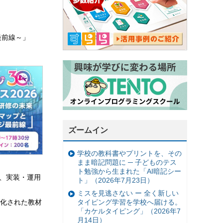
最前線～」
ズームイン
学校の教科書やプリントを、その
まま暗記問題に ─ 子どものテス
ト勉強から生まれた「AI暗記シー
え、実装・運用
ト」（2026年7月23日）
ミスを見逃さない ー 全く新しい
化された教材
タイピング学習を学校へ届ける。
「カケルタイピング」（2026年7
月14日）