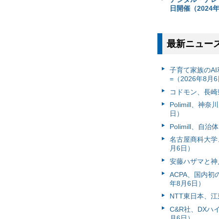
日開催（2024年
最新ニュー
子育て家族のAI
=（2026年8月
コドモン、長崎県
Polimill、
日）
Polimill、
名古屋商科大学
月6日）
安藤ハザマと神
ACPA、国内
年8月6日）
NTT東日本、江
C&R社、DX
月6日）