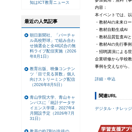
知はICT教育ニュース
内容：
本イベントでは、以
最近の人気記事
・教材AIの未来ロ
・教材自動生成AI
朝日新聞社、「バーチャ
・教材品質監査AIと
ル高校野球」で組み合わ
・教材AIの先行事
せ抽選会と全48試合の無
料ライブ配信実施（2026
・招聘講演による世
年8月1日）
企業研修から学校教
事例を交えながら、
教育出版、映像コンテン
ツ「目で見る算数」個人
詳細・申込
向けストリーミング配信
（2026年8月5日）
関連URL
青山学院大学、青山キャ
ンパスに「統計データサ
イエンス学環」2027年4
デジタル・ナレッジ
月開設予定（2026年7月
31日）
教員の約7割が生徒の