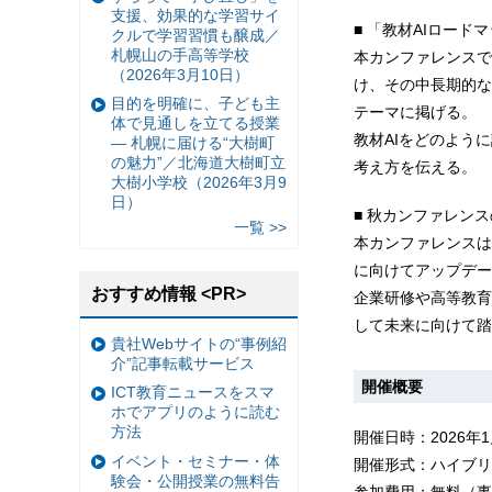
支援、効果的な学習サイ
■ 「教材AIロー
クルで学習習慣も醸成／
札幌山の手高等学校
本カンファレンスで
（2026年3月10日）
け、その中長期的な
目的を明確に、子ども主
テーマに掲げる。
体で見通しを立てる授業
教材AIをどのよう
— 札幌に届ける“大樹町
の魅力”／北海道大樹町立
考え方を伝える。
大樹小学校（2026年3月9
日）
■ 秋カンファレン
一覧 >>
本カンファレンスは
に向けてアップデー
おすすめ情報 <PR>
企業研修や高等教育
して未来に向けて踏
貴社Webサイトの“事例紹
介”記事転載サービス
開催概要
ICT教育ニュースをスマ
ホでアプリのように読む
方法
開催日時：2026年1月
イベント・セミナー・体
開催形式：ハイブリッ
験会・公開授業の無料告
参加費用：無料（事