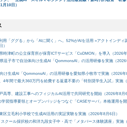
1月10日）
ス
利用「ググる」から「AIに聞く」へ。52%がAIを活用 =アクトインディ
6日）
時津町の公立保育所が保育ICTサービス「CoDMON」を導入（2026年
神奈川県逗子市で自治体向け生成AI「QommonsAI」の活用研修を実施（2026
自治体向け生成AI「QommonsAI」の活用研修を愛知県小牧市で実施（2026年
、4年間で最大360万円を給費する返還不要の「特別奨学生入試」実施（2
戸高専、建設工事へのフィジカルAI活用で共同研究を開始（2026年8月
初の学習指導要領とオープンバッジをつなぐ「CASEサーバ」本格運用を開始
東区立毛利小学校で生成AI活用の実証実験を実施（2026年8月6日）
ハイスクール採択校の和洋九段女子中・高で「メタバース体験講座」実施（2