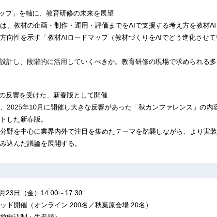
ドマップ」を軸に、教育研修の未来を展望
は、教材の企画・制作・運用・評価までをAIで支援する考え方を教材A
方向性を示す「教材AIロードマップ（教材づくりをAIでどう進化させ
に設計し、段階的に活用していくべきか。教育研修の現場で求められる
スの反響を受けた、新春版として開催
、2025年10月に開催し大きな反響があった「秋カンファレンス」の内容
トした新春版。
分野を中心に業界内外で注目を集めたテーマを踏襲しながら、より実装
み込んだ議論を展開する。
23日（金）14:00～17:30
ド開催（オンライン 200名／秋葉原会場 20名）
前申込制・先着順）