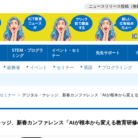
ニュースリリース投稿（無
STEM・プログラ
イベント・セミ
先生サポート
ミング
ナー
総務省
イベント
セミナー
英語
プログラミング
セミナー
デジタル・ナレッジ、新春カンファレンス「AIが根本から変え
ッジ、新春カンファレンス「AIが根本から変える教育研修