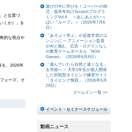
遊びの中に学びを！ユーバーの幼
児・低学年向けScratchプログラ
I」と位置づ
ミングVol.4 ＜あしあとがいっ
ぱい『ループ』＞（2026年7月6
ていくか）」を
日）
「あそぶ＋学ぶ」が反復学習のエ
多角的な視点や
ンジンに ─ アニメーション監督
がAIと挑む、広告・ログインなし
の教育ゲームポータル「NOA
Games」（2026年6月4日）
「遊んでいたら自然と速くなる」
を、2026年
を学校へ ─ 大学1年生が個人開発
した対戦型タイピング練習サイト
フェーズ、そ
「タイピング無双」（2026年5月
29日）
ズームイン一覧 >>
イベント・セミナースケジュール
動画ニュース