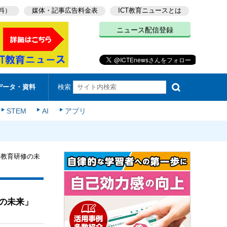
料）
媒体・記事広告料金表
ICT教育ニュースとは
ニュース配信登録
検索
データ・資料
STEM
AI
アプリ
る教育研修の未
の未来」