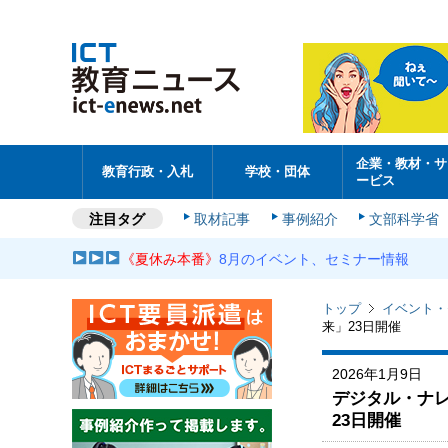
企業・教材・サ
教育行政・入札
学校・団体
ービス
注目タグ
取材記事
事例紹介
文部科学省
《夏休み本番》
8月のイベント、セミナー情報
トップ
イベント・
来」23日開催
2026年1月9日
デジタル・ナレ
23日開催