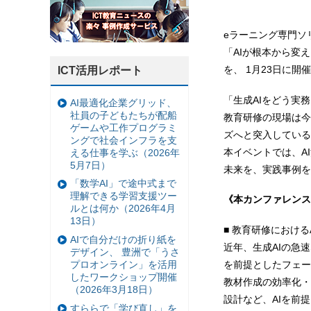
eラーニング専門ソ
「AIが根本から変
を、 1月23日に開
ICT活用レポート
「生成AIをどう実
AI最適化企業グリッド、
社員の子どもたちが配船
教育研修の現場は今
ゲームや工作プログラミ
ズへと突入している
ングで社会インフラを支
本イベントでは、A
える仕事を学ぶ（2026年
5月7日）
未来を、実践事例を
「数学AI」で途中式まで
理解できる学習支援ツー
《本カンファレンス
ルとは何か（2026年4月
13日）
■ 教育研修におけ
AIで自分だけの折り紙を
近年、生成AIの急
デザイン、 豊洲で「うさ
プロオンライン」を活用
を前提としたフェー
したワークショップ開催
教材作成の効率化・
（2026年3月18日）
設計など、AIを前
すららで「学び直し」を