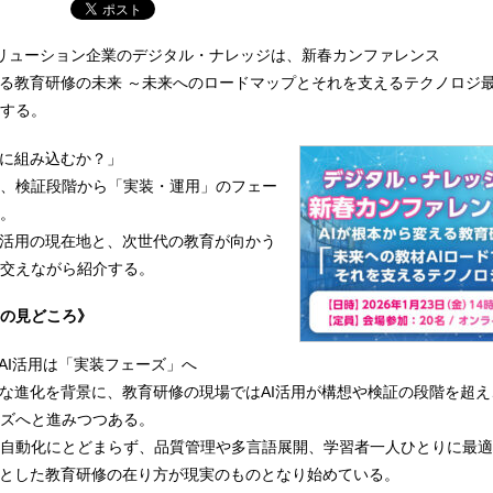
リューション企業のデジタル・ナレッジは、新春カンファレンス
える教育研修の未来 ～未来へのロードマップとそれを支えるテクノロジ
催する。
務に組み込むか？」
、検証段階から「実装・運用」のフェー
。
I活用の現在地と、次世代の教育が向かう
交えながら紹介する。
の見どころ》
るAI活用は「実装フェーズ」へ
速な進化を背景に、教育研修の現場ではAI活用が構想や検証の段階を超
ズへと進みつつある。
自動化にとどまらず、品質管理や多言語展開、学習者一人ひとりに最適
提とした教育研修の在り方が現実のものとなり始めている。