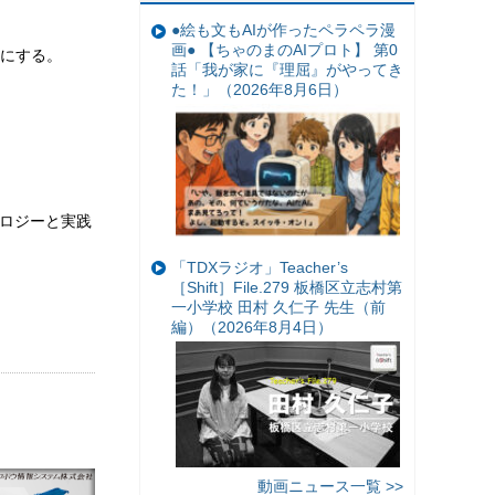
●絵も文もAIが作ったペラペラ漫
画● 【ちゃのまのAIプロト】 第0
にする。
話「我が家に『理屈』がやってき
た！」（2026年8月6日）
ノロジーと実践
「TDXラジオ」Teacher’s
［Shift］File.279 板橋区立志村第
一小学校 田村 久仁子 先生（前
編）（2026年8月4日）
動画ニュース一覧 >>