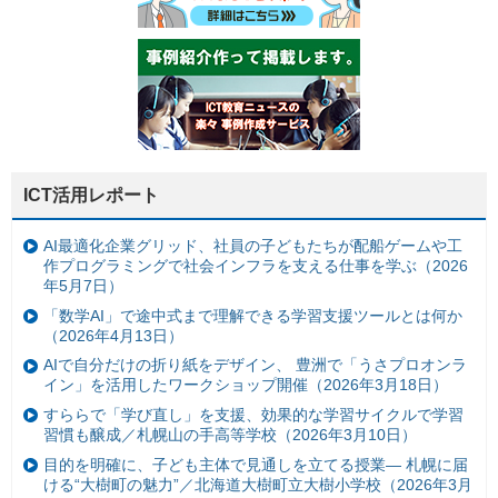
ICT活用レポート
AI最適化企業グリッド、社員の子どもたちが配船ゲームや工
作プログラミングで社会インフラを支える仕事を学ぶ（2026
年5月7日）
「数学AI」で途中式まで理解できる学習支援ツールとは何か
（2026年4月13日）
AIで自分だけの折り紙をデザイン、 豊洲で「うさプロオンラ
イン」を活用したワークショップ開催（2026年3月18日）
すららで「学び直し」を支援、効果的な学習サイクルで学習
習慣も醸成／札幌山の手高等学校（2026年3月10日）
目的を明確に、子ども主体で見通しを立てる授業— 札幌に届
ける“大樹町の魅力”／北海道大樹町立大樹小学校（2026年3月