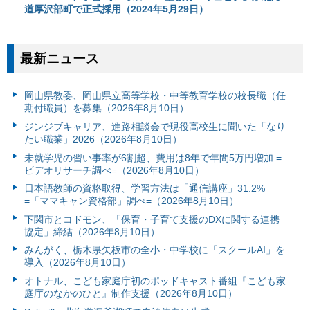
道厚沢部町で正式採用（2024年5月29日）
最新ニュース
岡山県教委、岡山県立高等学校・中等教育学校の校長職（任
期付職員）を募集（2026年8月10日）
ジンジブキャリア、進路相談会で現役高校生に聞いた「なり
たい職業」2026（2026年8月10日）
未就学児の習い事率が6割超、費用は8年で年間5万円増加 =
ビデオリサーチ調べ=（2026年8月10日）
日本語教師の資格取得、学習方法は「通信講座」31.2%
=「ママキャン資格部」調べ=（2026年8月10日）
下関市とコドモン、「保育・子育て支援のDXに関する連携
協定」締結（2026年8月10日）
みんがく、栃木県矢板市の全小・中学校に「スクールAI」を
導入（2026年8月10日）
オトナル、こども家庭庁初のポッドキャスト番組『こども家
庭庁のなかのひと』制作支援（2026年8月10日）