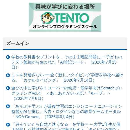
ズームイン
学校の教科書やプリントを、そのまま暗記問題に ─ 子どもの
テスト勉強から生まれた「AI暗記シート」（2026年7月23
日）
ミスを見逃さない ー 全く新しいタイピング学習を学校へ届け
る。「カケルタイピング」（2026年7月14日）
遊びの中に学びを！ユーバーの幼児・低学年向けScratchプロ
グラミングVol.4 ＜あしあとがいっぱい『ループ』＞
（2026年7月6日）
「あそぶ＋学ぶ」が反復学習のエンジンに ─ アニメーション
監督がAIと挑む、広告・ログインなしの教育ゲームポータル
「NOA Games」（2026年6月4日）
「遊んでいたら自然と速くなる」を学校へ ─ 大学1年生が個
人開発した対戦型タイピング練習サイト「タイピング無双」