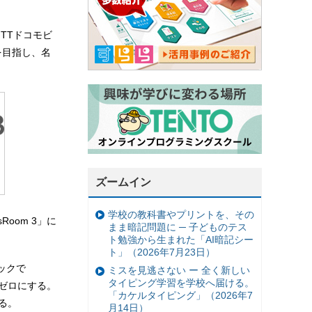
、NTTドコモビ
を目指し、名
ズームイン
学校の教科書やプリントを、その
oom 3」に
まま暗記問題に ─ 子どものテス
ト勉強から生まれた「AI暗記シー
ト」（2026年7月23日）
ックで
ミスを見逃さない ー 全く新しい
タイピング学習を学校へ届ける。
をゼロにする。
「カケルタイピング」（2026年7
きる。
月14日）