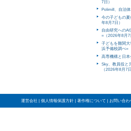
7日）
Polimill、
今の子どもの夏休
年8月7日）
自由研究へのA
=（2026年8月
子どもを難関大
浜予備校調べ=（
高専機構と日本
Sky、教員役
（2026年8月7
運営会社
個人情報保護方針
著作権について
お問い合わ