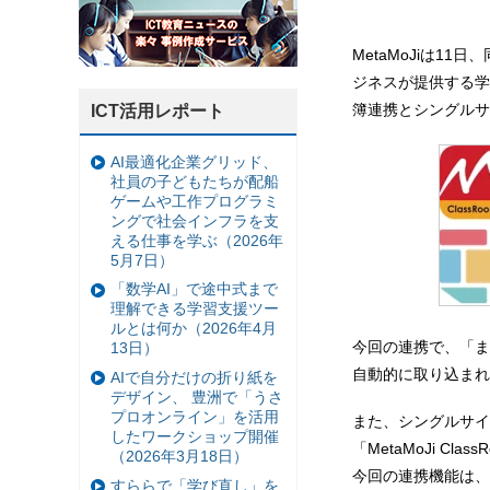
MetaMoJiは11
ジネスが提供する学
簿連携とシングルサ
ICT活用レポート
AI最適化企業グリッド、
社員の子どもたちが配船
ゲームや工作プログラミ
ングで社会インフラを支
える仕事を学ぶ（2026年
5月7日）
「数学AI」で途中式まで
理解できる学習支援ツー
ルとは何か（2026年4月
今回の連携で、「まな
13日）
自動的に取り込まれ
AIで自分だけの折り紙を
デザイン、 豊洲で「うさ
プロオンライン」を活用
また、シングルサイ
したワークショップ開催
「MetaMoJi 
（2026年3月18日）
今回の連携機能は、NT
すららで「学び直し」を