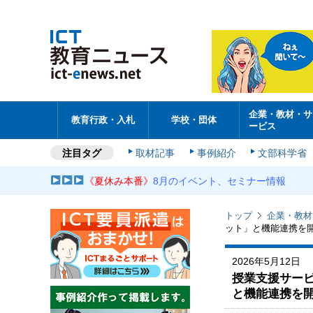
企業・教材・サ
教育行政・入札
学校・団体
ービス
注目タグ
取材記事
事例紹介
文部科学省
《夏休み本番》
8月のイベント、セミナー情報
トップ
企業・教材
ット」と機能連携を
2026年5月12日
授業支援サービス
と機能連携を