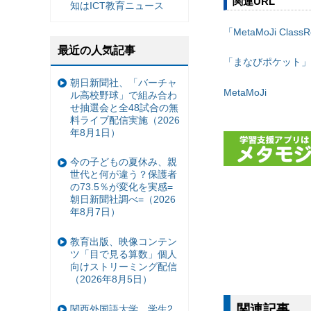
関連URL
知はICT教育ニュース
「MetaMoJi Class
最近の人気記事
「まなびポケット」
朝日新聞社、「バーチャ
MetaMoJi
ル高校野球」で組み合わ
せ抽選会と全48試合の無
料ライブ配信実施（2026
年8月1日）
今の子どもの夏休み、親
世代と何が違う？保護者
の73.5％が変化を実感=
朝日新聞社調べ=（2026
年8月7日）
教育出版、映像コンテン
ツ「目で見る算数」個人
向けストリーミング配信
（2026年8月5日）
関連記事
関西外国語大学、学生2