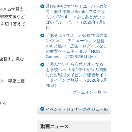
遊びの中に学びを！ユーバーの幼
利用できる学習支
児・低学年向けScratchプログラ
登校支援など
ミングVol.4 ＜あしあとがいっ
ぱい『ループ』＞（2026年7月6
習を切り替えて
日）
「あそぶ＋学ぶ」が反復学習のエ
ンジンに ─ アニメーション監督
がAIと挑む、広告・ログインなし
の教育ゲームポータル「NOA
Games」（2026年6月4日）
学級替え、急な
「遊んでいたら自然と速くなる」
を学校へ ─ 大学1年生が個人開発
した対戦型タイピング練習サイト
「タイピング無双」（2026年5月
でき、即座に授
29日）
ズームイン一覧 >>
える
イベント・セミナースケジュール
動画ニュース