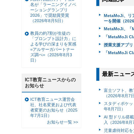
名が「ラーニングイノベ
ーショングランプリ
2026」で奨励賞受賞
MetaMoJi、
（2026年8月5日）
ーを開催（202
MetaMoJi、
教員の約7割が生徒の
「MetaMoJi
「プロンプト設計力」に
よる学びの深まりを実感
授業支援アプリ「M
=アルサーガパートナー
「MetaMoJi 
ズ調べ=（2026年8月3
日）
最新ニュー
ICT教育ニュースからの
お知らせ
富⼠ソフト、教
（2026年8月7
ICT教育ニュース運営会
スタディポケッ
社、社名変更および代表
年8月7日）
者変更のお知らせ（2025
年7月1日）
AI 型ドリル
お知らせ一覧 >>
入（2026年8月
児童虐待対応を支