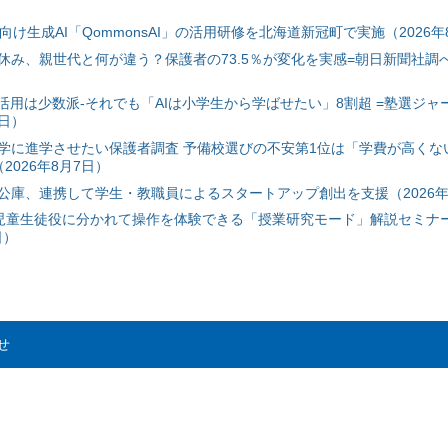
自治体向け生成AI「QommonsAI」の活用研修を北海道新冠町で実施（2026年
み、親世代と何が違う？保護者の73.5％が変化を実感=朝日新聞社調べ=
I活用は少数派-それでも「AIは小学生から学ばせたい」8割超 =塾選ジャ
7日）
学に進学させたい保護者調査 予備校選びの不安第1位は「学費が高くな
2026年8月7日）
公庫、連携して学生・教職員によるスタートアップ創出を支援（2026年
と児童生徒役に分かれて操作を体験できる「授業研究モード」解説セミナー
日）
せ