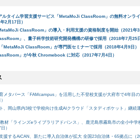
リアルタイム学習支援サービス「MetaMoJi ClassRoom」の無料オン
6年2月17日）
「MetaMoJi ClassRoom」の導入・利用支援の資格制度を開始（2021年
 ClassRoom」、量子科学技術研究開発機構の研修で採用（2018年7月25
etaMoJi ClassRoom」が専門医セミナーで採用（2018年4月9日）
ClassRoom」が今秋 Chromebook に対応（2017年7月4日）
ス
育メタバース「FAMcampus」を活用した不登校支援が大府市で4年目
日）
ト、岡山県内3校で学校向け生成AIクラウド「スタディポケット」継続運用
搭載教材「ラインズeライブラリアドバンス」、鹿児島県霧島市の全小中学
7日）
援するAiCAN、新たに導入自治体が拡大 全国23自治体・65拠点に（20