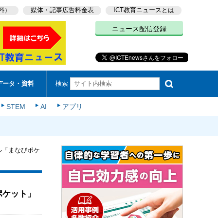
料）
媒体・記事広告料金表
ICT教育ニュースとは
ニュース配信登録
検索
データ・資料
STEM
AI
アプリ
ータル「まなびポケ
びポケット」