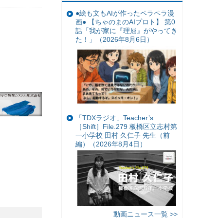
●絵も文もAIが作ったペラペラ漫
画● 【ちゃのまのAIプロト】 第0
話「我が家に『理屈』がやってき
た！」（2026年8月6日）
「TDXラジオ」Teacher’s
［Shift］File.279 板橋区立志村第
一小学校 田村 久仁子 先生（前
編）（2026年8月4日）
動画ニュース一覧 >>