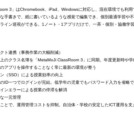
assRoom 3」はChromebook、iPad、Windowsに対応し、混在環境でも
な手書きで、紙に書いているような感覚で編集でき、個別最適学習や不
ライン巡視ができる。1ノート・1アプリだけで、一斉・個別・協働学
クト連携（事務作業の大幅削減）
のクラス名簿を「MetaMoJi ClassRoom 3」に同期。年度更新時や
のアプリを操作することなく常に最新の環境が整う
ン（SSO）による授業効率の向上
のID一つでログインが完結。低学年の児童でもパスワード入力を省略
インエラーによる授業の停滞を解消
な一元管理
ることで、運用管理コストを抑制。自治体・学校の安定したICT運用を支