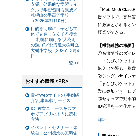
支援、効果的な学習サイ
「MetaMoJi Cl
クルで学習習慣も醸成／
札幌山の手高等学校
援ソフトで、高品質
（2026年3月10日）
に必須とされるオン
目的を明確に、子ども主
授業ができる。
体で見通しを立てる授業
— 札幌に届ける“大樹町
の魅力”／北海道大樹町立
【機能連携の概要】
大樹小学校（2026年3月9
①名簿情報のダイレ
日）
「まなびポケット」上
一覧 >>
転入出の際も、複数
②シングルサインオ
おすすめ情報 <PR>
「まなびポケット」
業に参加でき、ログ
貴社Webサイトの“事例紹
③セキュアで効率的
介”記事転載サービス
ID管理を一本化す
ICT教育ニュースをスマ
ホでアプリのように読む
方法
詳細
イベント・セミナー・体
験会・公開授業の無料告