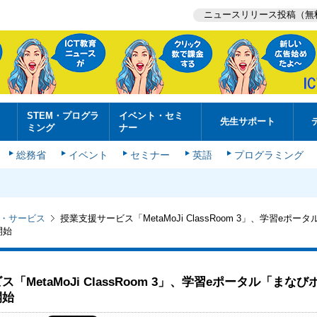
ニュースリリース投稿（無
STEM・プログラ
イベント・セミ
先生サポート
ミング
ナー
総務省
イベント
セミナー
英語
プログラミング
・サービス
授業支援サービス「MetaMoJi ClassRoom 3」、学習eポ
開始
「MetaMoJi ClassRoom 3」、学習eポータル「まな
開始