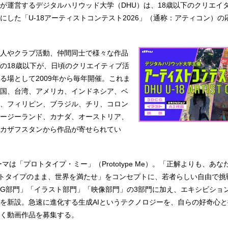
が運営するデジタルハリウッド大学（DHU）は、18歳以下のクリエイ
にした「U-18アーティストコンテスト2026」（通称：アティコン）の
。
人やクラブ活動、仲間同士で様々な作品
の18歳以下が、日頃のクリエイティブ活
る場として2009年から毎年開催。これま
国、台湾、アメリカ、インドネシア、ベ
、フィリピン、ブラジル、チリ、コロン
ージーランド、カナダ、オーストリア、
カザフスタンから作品が寄せられてい
ーマは「プロトタイプ・ミー」（Prototype Me）。「正解よりも、あ
ロトタイプのまま、世界を満たせ」をコンセプトに、若者らしい自由で挑
CG部門」「イラスト部門」「映像部門」の3部門に加え、エキシビション
を新設。急速に進化する生成AIというテクノロジーを、自らの好奇心
く動画作品を募集する。