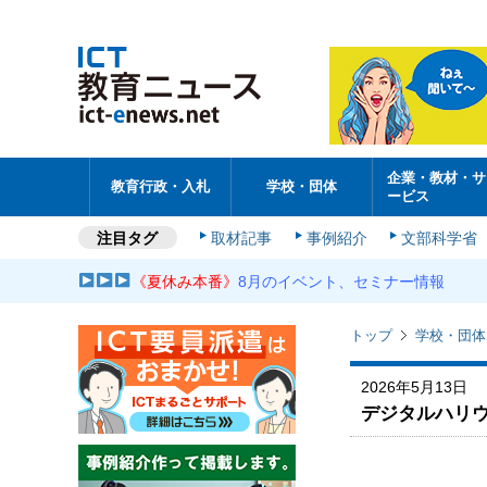
企業・教材・サ
教育行政・入札
学校・団体
ービス
注目タグ
取材記事
事例紹介
文部科学省
《夏休み本番》
8月のイベント、セミナー情報
トップ
学校・団体
2026年5月13日
デジタルハリウ