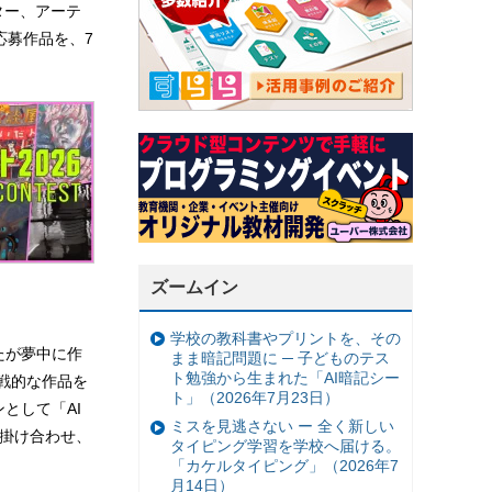
ター、アーテ
応募作品を、7
ズームイン
学校の教科書やプリントを、その
なたが夢中に作
まま暗記問題に ─ 子どものテス
ト勉強から生まれた「AI暗記シー
戦的な作品を
ト」（2026年7月23日）
として「AI
ミスを見逃さない ー 全く新しい
と掛け合わせ、
タイピング学習を学校へ届ける。
「カケルタイピング」（2026年7
月14日）