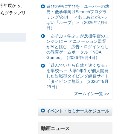
、今年度から、
遊びの中に学びを！ユーバーの幼
児・低学年向けScratchプログラ
からグランプリ
ミングVol.4 ＜あしあとがいっ
ぱい『ループ』＞（2026年7月6
日）
「あそぶ＋学ぶ」が反復学習のエ
ンジンに ─ アニメーション監督
がAIと挑む、広告・ログインなし
の教育ゲームポータル「NOA
Games」（2026年6月4日）
「遊んでいたら自然と速くなる」
を学校へ ─ 大学1年生が個人開発
した対戦型タイピング練習サイト
「タイピング無双」（2026年5月
29日）
ズームイン一覧 >>
イベント・セミナースケジュール
動画ニュース