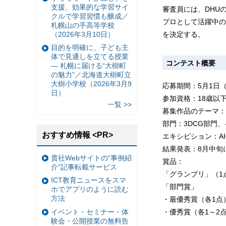
支援、効果的な学習サイ
審査員には、DHU
クルで学習習慣も醸成／
プロとして活躍中の
札幌山の手高等学校
（2026年3月10日）
を決定する。
目的を明確に、子ども主
体で見通しを立てる授業
コンテスト概要
— 札幌に届ける“大樹町
の魅力”／北海道大樹町立
大樹小学校（2026年3月9
応募期間：5月1日
日）
参加資格：18歳以
一覧 >>
募集作品のテーマ：「
部門：3DCG部門
おすすめ情報 <PR>
エキシビション：A
結果発表：8月中旬
貴社Webサイトの“事例紹
賞品：
介”記事転載サービス
「グランプリ」（1点）i
ICT教育ニュースをスマ
「部門賞」
ホでアプリのように読む
方法
・最優秀賞（各1点）
イベント・セミナー・体
・優秀賞（各1～2点
験会・公開授業の無料告