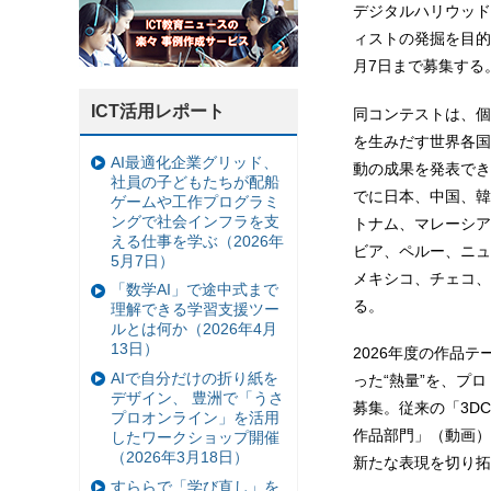
デジタルハリウッド
ィストの発掘を目的
月7日まで募集する
ICT活用レポート
同コンテストは、個
を生みだす世界各国
AI最適化企業グリッド、
動の成果を発表でき
社員の子どもたちが配船
でに日本、中国、韓
ゲームや工作プログラミ
ングで社会インフラを支
トナム、マレーシア
える仕事を学ぶ（2026年
ビア、ペルー、ニュ
5月7日）
メキシコ、チェコ、
「数学AI」で途中式まで
る。
理解できる学習支援ツー
ルとは何か（2026年4月
13日）
2026年度の作品テ
AIで自分だけの折り紙を
った“熱量”を、プ
デザイン、 豊洲で「うさ
募集。従来の「3D
プロオンライン」を活用
作品部門」（動画）
したワークショップ開催
（2026年3月18日）
新たな表現を切り拓
すららで「学び直し」を