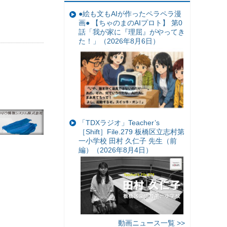
●絵も文もAIが作ったペラペラ漫
画● 【ちゃのまのAIプロト】 第0
話「我が家に『理屈』がやってき
た！」（2026年8月6日）
「TDXラジオ」Teacher’s
［Shift］File.279 板橋区立志村第
一小学校 田村 久仁子 先生（前
編）（2026年8月4日）
動画ニュース一覧 >>