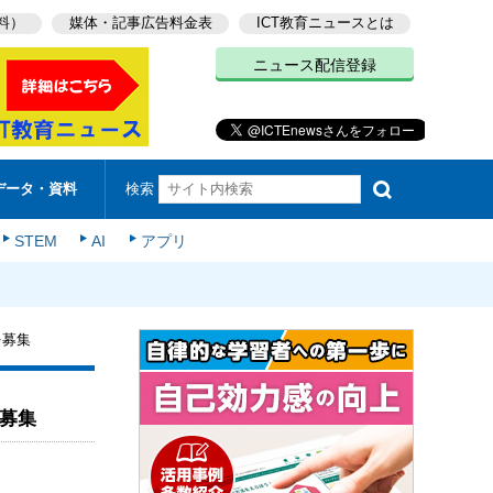
料）
媒体・記事広告料金表
ICT教育ニュースとは
ニュース配信登録
検索
データ・資料
STEM
AI
アプリ
を募集
を募集