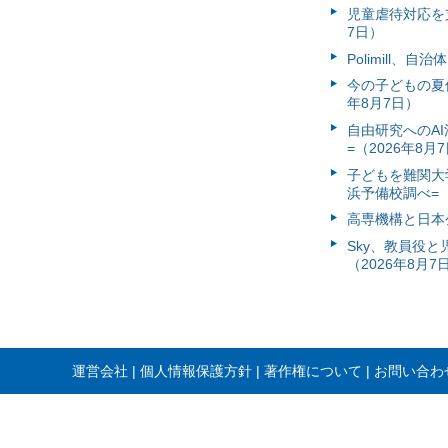
児童虐待対応を支
7日）
Polimill、
今の子どもの夏休
年8月7日）
自由研究へのA
=（2026年8月
子どもを難関大
浜予備校調べ=（
高専機構と日本
Sky、教員役
（2026年8月7
運営会社
個人情報保護方針
著作権について
お問い合わ