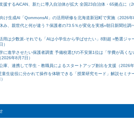
援するAiCAN、新たに導入自治体が拡大 全国23自治体・65拠点に（20
自治体向け生成AI「QommonsAI」の活用研修を北海道新冠町で実施（2026年
み、親世代と何が違う？保護者の73.5％が変化を実感=朝日新聞社調べ=
I活用は少数派-それでも「AIは小学生から学ばせたい」8割超 =塾選ジャ
7日）
学に進学させたい保護者調査 予備校選びの不安第1位は「学費が高くな
2026年8月7日）
公庫、連携して学生・教職員によるスタートアップ創出を支援（2026年
と児童生徒役に分かれて操作を体験できる「授業研究モード」解説セミナー
日）
せ