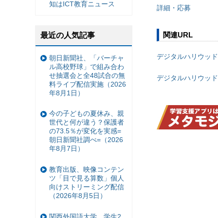
知はICT教育ニュース
詳細・応募
関連URL
最近の人気記事
デジタルハリウッド
朝日新聞社、「バーチャ
ル高校野球」で組み合わ
せ抽選会と全48試合の無
デジタルハリウッド
料ライブ配信実施（2026
年8月1日）
今の子どもの夏休み、親
世代と何が違う？保護者
の73.5％が変化を実感=
朝日新聞社調べ=（2026
年8月7日）
教育出版、映像コンテン
ツ「目で見る算数」個人
向けストリーミング配信
（2026年8月5日）
関西外国語大学、学生2