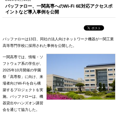
バッファロー、一関高専へのWi-Fi 6E対応アクセスポ
イントなど導入事例を公開
バッファローは13日、同社の法人向けネットワーク機器が一関工業
高等専門学校に採用された事例を公開した。
一関高専では、情報・ソ
フトウェア系の学生が、
2025年10月開催の学園
祭「高専祭」に向け、来
場者向けWi-Fiを自ら構
築するプロジェクトを実
施。バッファローは、機
器貸出やハンズオン講習
会を通じて協力した。