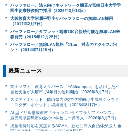
バッファロー、法人向けネットワーク機器が宮崎日本大学学
園生徒寮桜俊館で採用（2026年3月13日）
大阪教育大学附属平野小がバッファローの無線LAN採用
（2017年2月7日）
バッファロー／タブレット端末100台接続可能な無線LAN来
春発売（2015年12月25日）
バッファロー／無線LAN規格「11ac」対応のアクセスポイ
ント（2014年7月28日）
最新ニュース
富⼠ソフト、教育メタバース「FAMcampus」を活用した不
登校支援が大府市で4年目の運用開始（2026年8月7日）
スタディポケット、岡山県内3校で学校向け生成AIクラウド
「スタディポケット」継続運用（2026年8月7日）
AI 型ドリル搭載教材「ラインズeライブラリアドバンス」、
鹿児島県霧島市の全小中学校に一斉導入（2026年8月7日）
児童虐待対応を支援するAiCAN、新たに導入自治体が拡大 全
国23自治体・65拠点に（2026年8月7日）