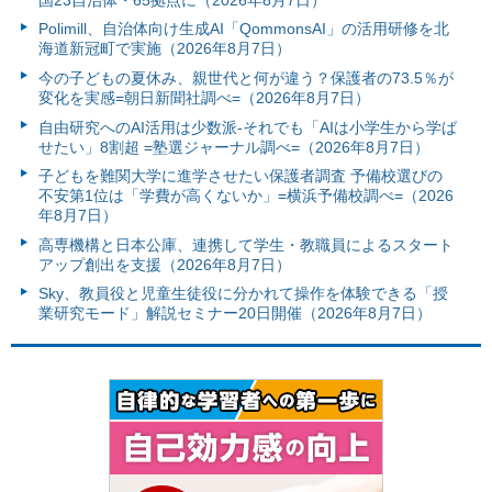
Polimill、自治体向け生成AI「QommonsAI」の活用研修を北
海道新冠町で実施（2026年8月7日）
今の子どもの夏休み、親世代と何が違う？保護者の73.5％が
変化を実感=朝日新聞社調べ=（2026年8月7日）
自由研究へのAI活用は少数派-それでも「AIは小学生から学ば
せたい」8割超 =塾選ジャーナル調べ=（2026年8月7日）
子どもを難関大学に進学させたい保護者調査 予備校選びの
不安第1位は「学費が高くないか」=横浜予備校調べ=（2026
年8月7日）
高専機構と日本公庫、連携して学生・教職員によるスタート
アップ創出を支援（2026年8月7日）
Sky、教員役と児童生徒役に分かれて操作を体験できる「授
業研究モード」解説セミナー20日開催（2026年8月7日）