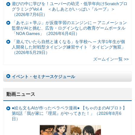
遊びの中に学びを！ユーバーの幼児・低学年向けScratchプロ
グラミングVol.4 ＜あしあとがいっぱい『ループ』＞
（2026年7月6日）
「あそぶ＋学ぶ」が反復学習のエンジンに ─ アニメーション
監督がAIと挑む、広告・ログインなしの教育ゲームポータル
「NOA Games」（2026年6月4日）
「遊んでいたら自然と速くなる」を学校へ ─ 大学1年生が個
人開発した対戦型タイピング練習サイト「タイピング無双」
（2026年5月29日）
ズームイン一覧 >>
イベント・セミナースケジュール
動画ニュース
●絵も文もAIが作ったペラペラ漫画● 【ちゃのまのAIプロト】
第0話「我が家に『理屈』がやってきた！」（2026年8月6
日）