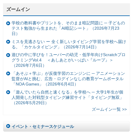
ズームイン
学校の教科書やプリントを、そのまま暗記問題に ─ 子どもの
テスト勉強から生まれた「AI暗記シート」（2026年7月23
日）
ミスを見逃さない ー 全く新しいタイピング学習を学校へ届け
る。「カケルタイピング」（2026年7月14日）
遊びの中に学びを！ユーバーの幼児・低学年向けScratchプロ
グラミングVol.4 ＜あしあとがいっぱい『ループ』＞
（2026年7月6日）
「あそぶ＋学ぶ」が反復学習のエンジンに ─ アニメーション
監督がAIと挑む、広告・ログインなしの教育ゲームポータル
「NOA Games」（2026年6月4日）
「遊んでいたら自然と速くなる」を学校へ ─ 大学1年生が個
人開発した対戦型タイピング練習サイト「タイピング無双」
（2026年5月29日）
ズームイン一覧 >>
イベント・セミナースケジュール