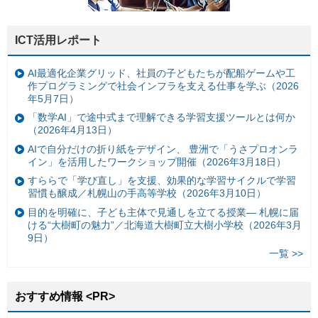
ICT活用レポート
AI最適化企業グリッド、社員の子どもたちが配船ゲームや工
作プログラミングで社会インフラを支える仕事を学ぶ（2026
年5月7日）
「数学AI」で途中式まで理解できる学習支援ツールとは何か
（2026年4月13日）
AIで自分だけの折り紙をデザイン、 豊洲で「うさプロオンラ
イン」を活用したワークショップ開催（2026年3月18日）
すららで「学び直し」を支援、効果的な学習サイクルで学習
習慣も醸成／札幌山の手高等学校（2026年3月10日）
目的を明確に、子ども主体で見通しを立てる授業— 札幌に届
ける“大樹町の魅力”／北海道大樹町立大樹小学校（2026年3月
9日）
一覧 >>
おすすめ情報 <PR>