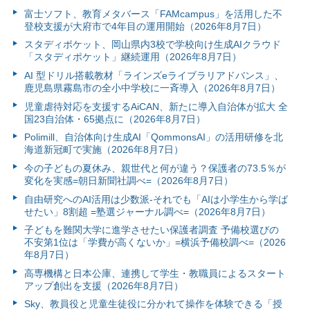
富⼠ソフト、教育メタバース「FAMcampus」を活用した不
登校支援が大府市で4年目の運用開始（2026年8月7日）
スタディポケット、岡山県内3校で学校向け生成AIクラウド
「スタディポケット」継続運用（2026年8月7日）
AI 型ドリル搭載教材「ラインズeライブラリアドバンス」、
鹿児島県霧島市の全小中学校に一斉導入（2026年8月7日）
児童虐待対応を支援するAiCAN、新たに導入自治体が拡大 全
国23自治体・65拠点に（2026年8月7日）
Polimill、自治体向け生成AI「QommonsAI」の活用研修を北
海道新冠町で実施（2026年8月7日）
今の子どもの夏休み、親世代と何が違う？保護者の73.5％が
変化を実感=朝日新聞社調べ=（2026年8月7日）
自由研究へのAI活用は少数派-それでも「AIは小学生から学ば
せたい」8割超 =塾選ジャーナル調べ=（2026年8月7日）
子どもを難関大学に進学させたい保護者調査 予備校選びの
不安第1位は「学費が高くないか」=横浜予備校調べ=（2026
年8月7日）
高専機構と日本公庫、連携して学生・教職員によるスタート
アップ創出を支援（2026年8月7日）
Sky、教員役と児童生徒役に分かれて操作を体験できる「授