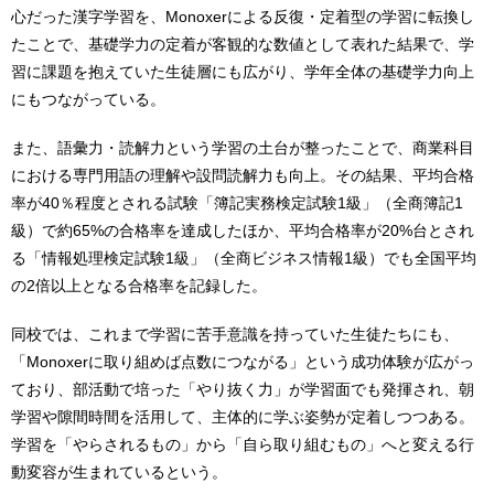
心だった漢字学習を、Monoxerによる反復・定着型の学習に転換し
たことで、基礎学力の定着が客観的な数値として表れた結果で、学
習に課題を抱えていた生徒層にも広がり、学年全体の基礎学力向上
にもつながっている。
また、語彙力・読解力という学習の土台が整ったことで、商業科目
における専門用語の理解や設問読解力も向上。その結果、平均合格
率が40％程度とされる試験「簿記実務検定試験1級」（全商簿記1
級）で約65%の合格率を達成したほか、平均合格率が20%台とされ
る「情報処理検定試験1級」（全商ビジネス情報1級）でも全国平均
の2倍以上となる合格率を記録した。
同校では、これまで学習に苦手意識を持っていた生徒たちにも、
「Monoxerに取り組めば点数につながる」という成功体験が広がっ
ており、部活動で培った「やり抜く力」が学習面でも発揮され、朝
学習や隙間時間を活用して、主体的に学ぶ姿勢が定着しつつある。
学習を「やらされるもの」から「自ら取り組むもの」へと変える行
動変容が生まれているという。