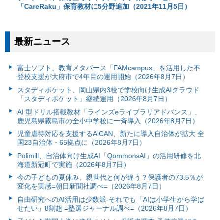
「CareRaku」保育教材に5分野追加（2021年11月5日）
最新ニュース
富⼠ソフト、教育メタバース「FAMcampus」を活用した不
登校支援が大府市で4年目の運用開始（2026年8月7日）
スタディポケット、岡山県内3校で学校向け生成AIクラウド
「スタディポケット」継続運用（2026年8月7日）
AI 型ドリル搭載教材「ラインズeライブラリアドバンス」、
鹿児島県霧島市の全小中学校に一斉導入（2026年8月7日）
児童虐待対応を支援するAiCAN、新たに導入自治体が拡大 全
国23自治体・65拠点に（2026年8月7日）
Polimill、自治体向け生成AI「QommonsAI」の活用研修を北
海道新冠町で実施（2026年8月7日）
今の子どもの夏休み、親世代と何が違う？保護者の73.5％が
変化を実感=朝日新聞社調べ=（2026年8月7日）
自由研究へのAI活用は少数派-それでも「AIは小学生から学ば
せたい」8割超 =塾選ジャーナル調べ=（2026年8月7日）