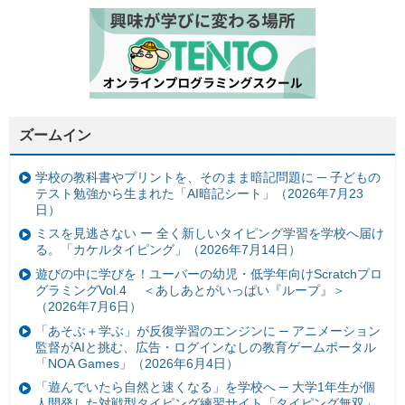
ズームイン
学校の教科書やプリントを、そのまま暗記問題に ─ 子どもの
テスト勉強から生まれた「AI暗記シート」（2026年7月23
日）
ミスを見逃さない ー 全く新しいタイピング学習を学校へ届け
る。「カケルタイピング」（2026年7月14日）
遊びの中に学びを！ユーバーの幼児・低学年向けScratchプロ
グラミングVol.4 ＜あしあとがいっぱい『ループ』＞
（2026年7月6日）
「あそぶ＋学ぶ」が反復学習のエンジンに ─ アニメーション
監督がAIと挑む、広告・ログインなしの教育ゲームポータル
「NOA Games」（2026年6月4日）
「遊んでいたら自然と速くなる」を学校へ ─ 大学1年生が個
人開発した対戦型タイピング練習サイト「タイピング無双」