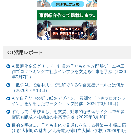
ICT活用レポート
AI最適化企業グリッド、社員の子どもたちが配船ゲームや工
作プログラミングで社会インフラを支える仕事を学ぶ（2026
年5月7日）
「数学AI」で途中式まで理解できる学習支援ツールとは何か
（2026年4月13日）
AIで自分だけの折り紙をデザイン、 豊洲で「うさプロオンラ
イン」を活用したワークショップ開催（2026年3月18日）
すららで「学び直し」を支援、効果的な学習サイクルで学習
習慣も醸成／札幌山の手高等学校（2026年3月10日）
目的を明確に、子ども主体で見通しを立てる授業— 札幌に届
ける“大樹町の魅力”／北海道大樹町立大樹小学校（2026年3月