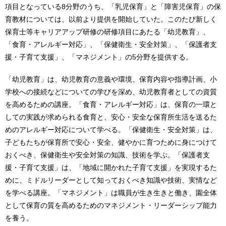
項目となっている8分野のうち、「乳児保育」と「障害児保育」の保
育教材については、以前より提供を開始していた。このたび新しく
保育士等キャリアアップ研修の研修項目にあたる「幼児教育」、
「食育・アレルギー対応」、「保健衛生・安全対策」、「保護者支
援・子育て支援」、「マネジメント」の5分野を提供する。
「幼児教育」は、幼児教育の意義や環境、保育内容や指導計画、小
学校への接続などについての学びを深め、幼児教育者としての資質
を高めるための講座。「食育・アレルギー対応」は、保育の一環と
しての実践が求められる食育と、安心・安全な保育所生活を送るた
めのアレルギー対応について学べる。「保健衛生・安全対策」は、
子どもたちが保育所で安心・安全、健やかに育つために身につけて
おくべき、保健衛生や安全対策の知識、技術を学ぶ。「保護者支
援・子育て支援」は、「地域に開かれた子育て支援」を実現するた
めに、ミドルリーダーとして知っておくべき知識や技術、実情など
を学べる講座。「マネジメント」は職員が生き生きと働き、園全体
として保育の質を高めるためのマネジメント・リーダーシップ能力
を養う。