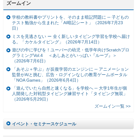
ズームイン
学校の教科書やプリントを、そのまま暗記問題に ─ 子どもの
テスト勉強から生まれた「AI暗記シート」（2026年7月23
日）
ミスを見逃さない ー 全く新しいタイピング学習を学校へ届け
る。「カケルタイピング」（2026年7月14日）
遊びの中に学びを！ユーバーの幼児・低学年向けScratchプロ
グラミングVol.4 ＜あしあとがいっぱい『ループ』＞
（2026年7月6日）
「あそぶ＋学ぶ」が反復学習のエンジンに ─ アニメーション
監督がAIと挑む、広告・ログインなしの教育ゲームポータル
「NOA Games」（2026年6月4日）
「遊んでいたら自然と速くなる」を学校へ ─ 大学1年生が個
人開発した対戦型タイピング練習サイト「タイピング無双」
（2026年5月29日）
ズームイン一覧 >>
イベント・セミナースケジュール