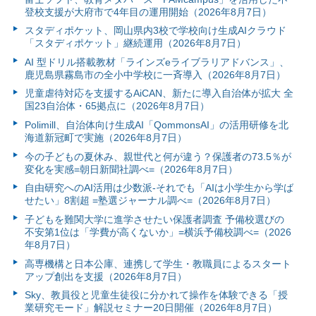
登校支援が大府市で4年目の運用開始（2026年8月7日）
スタディポケット、岡山県内3校で学校向け生成AIクラウド
「スタディポケット」継続運用（2026年8月7日）
AI 型ドリル搭載教材「ラインズeライブラリアドバンス」、
鹿児島県霧島市の全小中学校に一斉導入（2026年8月7日）
児童虐待対応を支援するAiCAN、新たに導入自治体が拡大 全
国23自治体・65拠点に（2026年8月7日）
Polimill、自治体向け生成AI「QommonsAI」の活用研修を北
海道新冠町で実施（2026年8月7日）
今の子どもの夏休み、親世代と何が違う？保護者の73.5％が
変化を実感=朝日新聞社調べ=（2026年8月7日）
自由研究へのAI活用は少数派-それでも「AIは小学生から学ば
せたい」8割超 =塾選ジャーナル調べ=（2026年8月7日）
子どもを難関大学に進学させたい保護者調査 予備校選びの
不安第1位は「学費が高くないか」=横浜予備校調べ=（2026
年8月7日）
高専機構と日本公庫、連携して学生・教職員によるスタート
アップ創出を支援（2026年8月7日）
Sky、教員役と児童生徒役に分かれて操作を体験できる「授
業研究モード」解説セミナー20日開催（2026年8月7日）