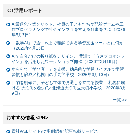
ICT活用レポート
AI最適化企業グリッド、社員の子どもたちが配船ゲームや工
作プログラミングで社会インフラを支える仕事を学ぶ（2026
年5月7日）
「数学AI」で途中式まで理解できる学習支援ツールとは何か
（2026年4月13日）
AIで自分だけの折り紙をデザイン、 豊洲で「うさプロオンラ
イン」を活用したワークショップ開催（2026年3月18日）
すららで「学び直し」を支援、効果的な学習サイクルで学習
習慣も醸成／札幌山の手高等学校（2026年3月10日）
目的を明確に、子ども主体で見通しを立てる授業— 札幌に届
ける“大樹町の魅力”／北海道大樹町立大樹小学校（2026年3月
9日）
一覧 >>
おすすめ情報 <PR>
貴社Webサイトの“事例紹介”記事転載サービス