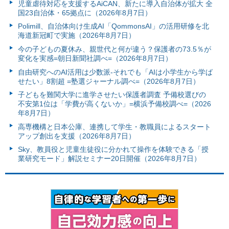
児童虐待対応を支援するAiCAN、新たに導入自治体が拡大 全
国23自治体・65拠点に（2026年8月7日）
Polimill、自治体向け生成AI「QommonsAI」の活用研修を北
海道新冠町で実施（2026年8月7日）
今の子どもの夏休み、親世代と何が違う？保護者の73.5％が
変化を実感=朝日新聞社調べ=（2026年8月7日）
自由研究へのAI活用は少数派-それでも「AIは小学生から学ば
せたい」8割超 =塾選ジャーナル調べ=（2026年8月7日）
子どもを難関大学に進学させたい保護者調査 予備校選びの
不安第1位は「学費が高くないか」=横浜予備校調べ=（2026
年8月7日）
高専機構と日本公庫、連携して学生・教職員によるスタート
アップ創出を支援（2026年8月7日）
Sky、教員役と児童生徒役に分かれて操作を体験できる「授
業研究モード」解説セミナー20日開催（2026年8月7日）