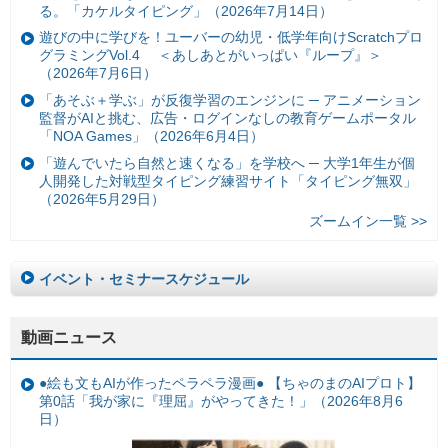
る。「カケルタイピング」（2026年7月14日）
遊びの中に学びを！ユーバーの幼児・低学年向けScratchプロ
グラミングVol.4 ＜あしあとがいっぱい『ループ』＞
（2026年7月6日）
「あそぶ＋学ぶ」が反復学習のエンジンに ─ アニメーション
監督がAIと挑む、広告・ログインなしの教育ゲームポータル
「NOA Games」（2026年6月4日）
「遊んでいたら自然と速くなる」を学校へ ─ 大学1年生が個
人開発した対戦型タイピング練習サイト「タイピング無双」
（2026年5月29日）
ズームイン一覧 >>
イベント・セミナースケジュール
動画ニュース
●絵も文もAIが作ったペラペラ漫画● 【ちゃのまのAIプロト】
第0話「我が家に『理屈』がやってきた！」（2026年8月6
日）