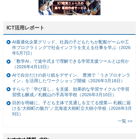
ICT活用レポート
AI最適化企業グリッド、社員の子どもたちが配船ゲームや工
作プログラミングで社会インフラを支える仕事を学ぶ（2026
年5月7日）
「数学AI」で途中式まで理解できる学習支援ツールとは何か
（2026年4月13日）
AIで自分だけの折り紙をデザイン、 豊洲で「うさプロオンラ
イン」を活用したワークショップ開催（2026年3月18日）
すららで「学び直し」を支援、効果的な学習サイクルで学習
習慣も醸成／札幌山の手高等学校（2026年3月10日）
目的を明確に、子ども主体で見通しを立てる授業— 札幌に届
ける“大樹町の魅力”／北海道大樹町立大樹小学校（2026年3月
9日）
一覧 >>