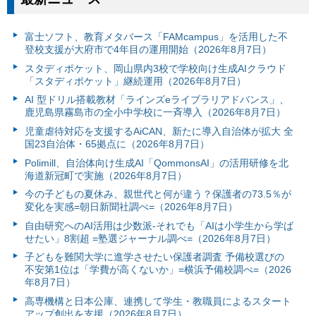
富⼠ソフト、教育メタバース「FAMcampus」を活用した不
登校支援が大府市で4年目の運用開始（2026年8月7日）
スタディポケット、岡山県内3校で学校向け生成AIクラウド
「スタディポケット」継続運用（2026年8月7日）
AI 型ドリル搭載教材「ラインズeライブラリアドバンス」、
鹿児島県霧島市の全小中学校に一斉導入（2026年8月7日）
児童虐待対応を支援するAiCAN、新たに導入自治体が拡大 全
国23自治体・65拠点に（2026年8月7日）
Polimill、自治体向け生成AI「QommonsAI」の活用研修を北
海道新冠町で実施（2026年8月7日）
今の子どもの夏休み、親世代と何が違う？保護者の73.5％が
変化を実感=朝日新聞社調べ=（2026年8月7日）
自由研究へのAI活用は少数派-それでも「AIは小学生から学ば
せたい」8割超 =塾選ジャーナル調べ=（2026年8月7日）
子どもを難関大学に進学させたい保護者調査 予備校選びの
不安第1位は「学費が高くないか」=横浜予備校調べ=（2026
年8月7日）
高専機構と日本公庫、連携して学生・教職員によるスタート
アップ創出を支援（2026年8月7日）