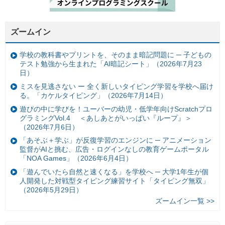
ズームイン
学校の教科書やプリントを、そのまま暗記問題に ─ 子どもの
テスト勉強から生まれた「AI暗記シート」（2026年7月23
日）
ミスを見逃さない ー 全く新しいタイピング学習を学校へ届け
る。「カケルタイピング」（2026年7月14日）
遊びの中に学びを！ユーバーの幼児・低学年向けScratchプロ
グラミングVol.4 ＜あしあとがいっぱい『ループ』＞
（2026年7月6日）
「あそぶ＋学ぶ」が反復学習のエンジンに ─ アニメーション
監督がAIと挑む、広告・ログインなしの教育ゲームポータル
「NOA Games」（2026年6月4日）
「遊んでいたら自然と速くなる」を学校へ ─ 大学1年生が個
人開発した対戦型タイピング練習サイト「タイピング無双」
（2026年5月29日）
ズームイン一覧 >>