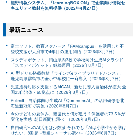
龍野情報システム、「learningBOX ON」で企業向け情報セ
キュリティ教材を無料提供（2022年4月27日）
最新ニュース
富⼠ソフト、教育メタバース「FAMcampus」を活用した不
登校支援が大府市で4年目の運用開始（2026年8月7日）
スタディポケット、岡山県内3校で学校向け生成AIクラウド
「スタディポケット」継続運用（2026年8月7日）
AI 型ドリル搭載教材「ラインズeライブラリアドバンス」、
鹿児島県霧島市の全小中学校に一斉導入（2026年8月7日）
児童虐待対応を支援するAiCAN、新たに導入自治体が拡大 全
国23自治体・65拠点に（2026年8月7日）
Polimill、自治体向け生成AI「QommonsAI」の活用研修を北
海道新冠町で実施（2026年8月7日）
今の子どもの夏休み、親世代と何が違う？保護者の73.5％が
変化を実感=朝日新聞社調べ=（2026年8月7日）
自由研究へのAI活用は少数派-それでも「AIは小学生から学ば
せたい」8割超 =塾選ジャーナル調べ=（2026年8月7日）