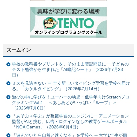
ズームイン
学校の教科書やプリントを、そのまま暗記問題に ─ 子どもの
テスト勉強から生まれた「AI暗記シート」（2026年7月23
日）
ミスを見逃さない ー 全く新しいタイピング学習を学校へ届け
る。「カケルタイピング」（2026年7月14日）
遊びの中に学びを！ユーバーの幼児・低学年向けScratchプロ
グラミングVol.4 ＜あしあとがいっぱい『ループ』＞
（2026年7月6日）
「あそぶ＋学ぶ」が反復学習のエンジンに ─ アニメーション
監督がAIと挑む、広告・ログインなしの教育ゲームポータル
「NOA Games」（2026年6月4日）
「遊んでいたら自然と速くなる」を学校へ ─ 大学1年生が個