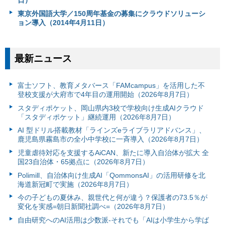
東京外国語大学／150周年基金の募集にクラウドソリューシ
ョン導入（2014年4月11日）
最新ニュース
富⼠ソフト、教育メタバース「FAMcampus」を活用した不
登校支援が大府市で4年目の運用開始（2026年8月7日）
スタディポケット、岡山県内3校で学校向け生成AIクラウド
「スタディポケット」継続運用（2026年8月7日）
AI 型ドリル搭載教材「ラインズeライブラリアドバンス」、
鹿児島県霧島市の全小中学校に一斉導入（2026年8月7日）
児童虐待対応を支援するAiCAN、新たに導入自治体が拡大 全
国23自治体・65拠点に（2026年8月7日）
Polimill、自治体向け生成AI「QommonsAI」の活用研修を北
海道新冠町で実施（2026年8月7日）
今の子どもの夏休み、親世代と何が違う？保護者の73.5％が
変化を実感=朝日新聞社調べ=（2026年8月7日）
自由研究へのAI活用は少数派-それでも「AIは小学生から学ば