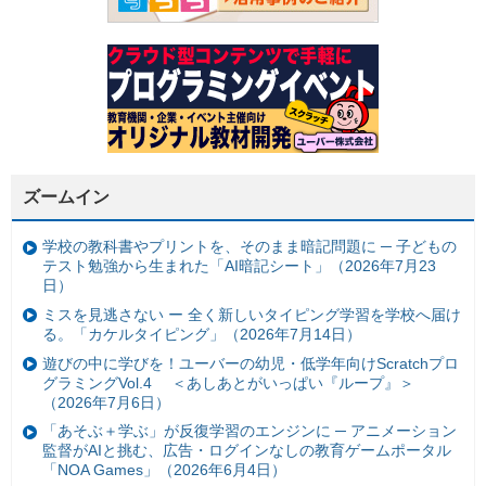
ズームイン
学校の教科書やプリントを、そのまま暗記問題に ─ 子どもの
テスト勉強から生まれた「AI暗記シート」（2026年7月23
日）
ミスを見逃さない ー 全く新しいタイピング学習を学校へ届け
る。「カケルタイピング」（2026年7月14日）
遊びの中に学びを！ユーバーの幼児・低学年向けScratchプロ
グラミングVol.4 ＜あしあとがいっぱい『ループ』＞
（2026年7月6日）
「あそぶ＋学ぶ」が反復学習のエンジンに ─ アニメーション
監督がAIと挑む、広告・ログインなしの教育ゲームポータル
「NOA Games」（2026年6月4日）