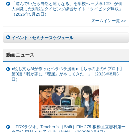
「遊んでいたら自然と速くなる」を学校へ ─ 大学1年生が個
人開発した対戦型タイピング練習サイト「タイピング無双」
（2026年5月29日）
ズームイン一覧 >>
イベント・セミナースケジュール
動画ニュース
●絵も文もAIが作ったペラペラ漫画● 【ちゃのまのAIプロト】
第0話「我が家に『理屈』がやってきた！」（2026年8月6
日）
「TDXラジオ」Teacher’s ［Shift］File.279 板橋区立志村第一
小学校 田村 久仁子 先生（前編）（2026年8月4日）