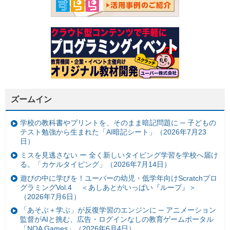
ズームイン
学校の教科書やプリントを、そのまま暗記問題に ─ 子どもの
テスト勉強から生まれた「AI暗記シート」（2026年7月23
日）
ミスを見逃さない ー 全く新しいタイピング学習を学校へ届け
る。「カケルタイピング」（2026年7月14日）
遊びの中に学びを！ユーバーの幼児・低学年向けScratchプロ
グラミングVol.4 ＜あしあとがいっぱい『ループ』＞
（2026年7月6日）
「あそぶ＋学ぶ」が反復学習のエンジンに ─ アニメーション
監督がAIと挑む、広告・ログインなしの教育ゲームポータル
「NOA Games」（2026年6月4日）