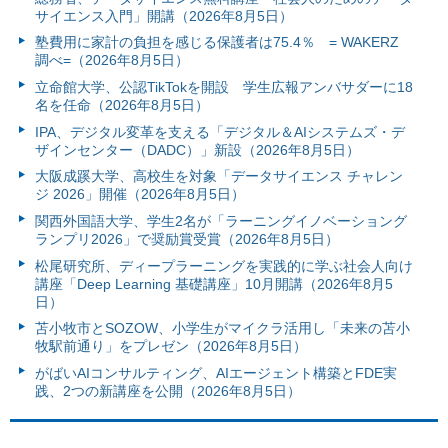
サイエンス入門」開講（2026年8月5日）
塾費用に家計の負担を感じる保護者は75.4％ = WAKERZ
調べ=（2026年8月5日）
立命館大学、公認TikTokを開設 学生広報アンバサダーに18
名を任命（2026年8月5日）
IPA、デジタル変革を支える「デジタル＆AIシステムズ・デ
ザインセンター（DADC）」新設（2026年8月5日）
大阪成蹊大学、高校生を対象「データサイエンス チャレン
ジ 2026」開催（2026年8月5日）
関西外国語大学、学生2名が「ラーニングイノベーショング
ランプリ2026」で奨励賞受賞（2026年8月5日）
松尾研究所、ディープラーニングを実践的に学ぶ社会人向け
講座「Deep Learning 基礎講座」10月開講（2026年8月5
日）
苫小牧市とSOZOW、小学生がマイクラ活用し「未来の苫小
牧駅前通り」をプレゼン（2026年8月5日）
がばいAIコンサルティング、AIエージェント構築とFDE実
践、2つの新講座を公開（2026年8月5日）