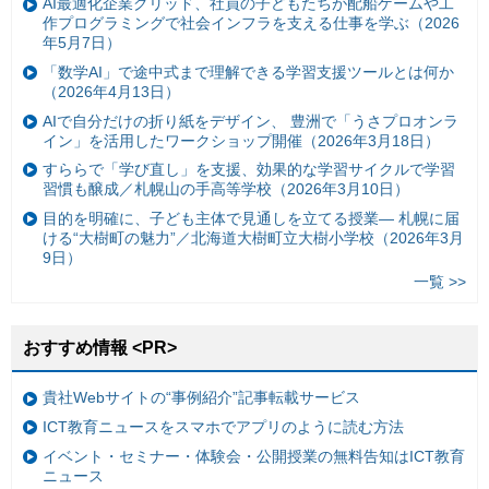
AI最適化企業グリッド、社員の子どもたちが配船ゲームや工
作プログラミングで社会インフラを支える仕事を学ぶ（2026
年5月7日）
「数学AI」で途中式まで理解できる学習支援ツールとは何か
（2026年4月13日）
AIで自分だけの折り紙をデザイン、 豊洲で「うさプロオンラ
イン」を活用したワークショップ開催（2026年3月18日）
すららで「学び直し」を支援、効果的な学習サイクルで学習
習慣も醸成／札幌山の手高等学校（2026年3月10日）
目的を明確に、子ども主体で見通しを立てる授業— 札幌に届
ける“大樹町の魅力”／北海道大樹町立大樹小学校（2026年3月
9日）
一覧 >>
おすすめ情報 <PR>
貴社Webサイトの“事例紹介”記事転載サービス
ICT教育ニュースをスマホでアプリのように読む方法
イベント・セミナー・体験会・公開授業の無料告知はICT教育
ニュース