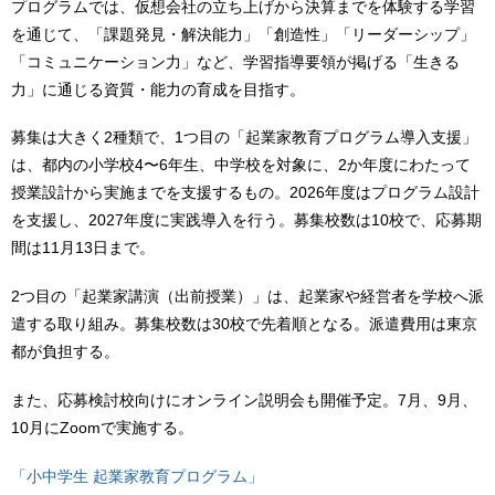
プログラムでは、仮想会社の立ち上げから決算までを体験する学習
を通じて、「課題発見・解決能力」「創造性」「リーダーシップ」
「コミュニケーション力」など、学習指導要領が掲げる「生きる
力」に通じる資質・能力の育成を目指す。
募集は大きく2種類で、1つ目の「起業家教育プログラム導入支援」
は、都内の小学校4〜6年生、中学校を対象に、2か年度にわたって
授業設計から実施までを支援するもの。2026年度はプログラム設計
を支援し、2027年度に実践導入を行う。募集校数は10校で、応募期
間は11月13日まで。
2つ目の「起業家講演（出前授業）」は、起業家や経営者を学校へ派
遣する取り組み。募集校数は30校で先着順となる。派遣費用は東京
都が負担する。
また、応募検討校向けにオンライン説明会も開催予定。7月、9月、
10月にZoomで実施する。
「小中学生 起業家教育プログラム」