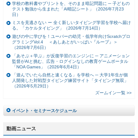
学校の教科書やプリントを、そのまま暗記問題に ─ 子どもの
テスト勉強から生まれた「AI暗記シート」（2026年7月23
日）
ミスを見逃さない ー 全く新しいタイピング学習を学校へ届け
る。「カケルタイピング」（2026年7月14日）
遊びの中に学びを！ユーバーの幼児・低学年向けScratchプロ
グラミングVol.4 ＜あしあとがいっぱい『ループ』＞
（2026年7月6日）
「あそぶ＋学ぶ」が反復学習のエンジンに ─ アニメーション
監督がAIと挑む、広告・ログインなしの教育ゲームポータル
「NOA Games」（2026年6月4日）
「遊んでいたら自然と速くなる」を学校へ ─ 大学1年生が個
人開発した対戦型タイピング練習サイト「タイピング無双」
（2026年5月29日）
ズームイン一覧 >>
イベント・セミナースケジュール
動画ニュース