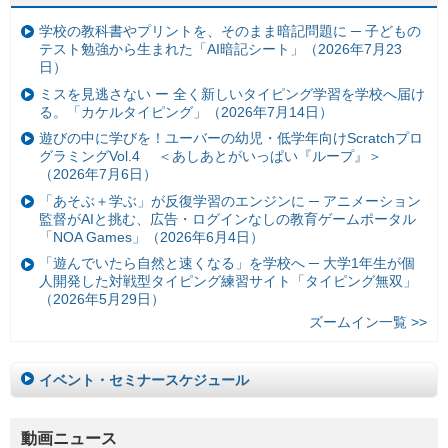
学校の教科書やプリントを、そのまま暗記問題に ─ 子どもの
テスト勉強から生まれた「AI暗記シート」（2026年7月23
日）
ミスを見逃さない ー 全く新しいタイピング学習を学校へ届け
る。「カケルタイピング」（2026年7月14日）
遊びの中に学びを！ユーバーの幼児・低学年向けScratchプロ
グラミングVol.4 ＜あしあとがいっぱい『ループ』＞
（2026年7月6日）
「あそぶ＋学ぶ」が反復学習のエンジンに ─ アニメーション
監督がAIと挑む、広告・ログインなしの教育ゲームポータル
「NOA Games」（2026年6月4日）
「遊んでいたら自然と速くなる」を学校へ ─ 大学1年生が個
人開発した対戦型タイピング練習サイト「タイピング無双」
（2026年5月29日）
ズームイン一覧 >>
イベント・セミナースケジュール
動画ニュース