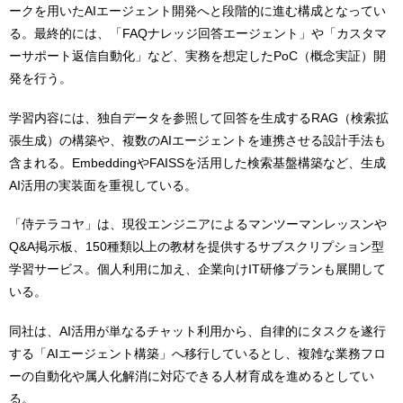
ークを用いたAIエージェント開発へと段階的に進む構成となってい
る。最終的には、「FAQナレッジ回答エージェント」や「カスタマ
ーサポート返信自動化」など、実務を想定したPoC（概念実証）開
発を行う。
学習内容には、独自データを参照して回答を生成するRAG（検索拡
張生成）の構築や、複数のAIエージェントを連携させる設計手法も
含まれる。EmbeddingやFAISSを活用した検索基盤構築など、生成
AI活用の実装面を重視している。
「侍テラコヤ」は、現役エンジニアによるマンツーマンレッスンや
Q&A掲示板、150種類以上の教材を提供するサブスクリプション型
学習サービス。個人利用に加え、企業向けIT研修プランも展開して
いる。
同社は、AI活用が単なるチャット利用から、自律的にタスクを遂行
する「AIエージェント構築」へ移行しているとし、複雑な業務フロ
ーの自動化や属人化解消に対応できる人材育成を進めるとしてい
る。