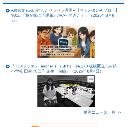
●絵も文もAIが作ったペラペラ漫画● 【ちゃのまのAIプロト】
第0話「我が家に『理屈』がやってきた！」（2026年8月6
日）
「TDXラジオ」Teacher’s ［Shift］File.279 板橋区立志村第一
小学校 田村 久仁子 先生（前編）（2026年8月4日）
動画ニュース一覧 >>