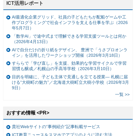
ICT活用レポート
AI最適化企業グリッド、社員の子どもたちが配船ゲームや工
作プログラミングで社会インフラを支える仕事を学ぶ（2026
年5月7日）
「数学AI」で途中式まで理解できる学習支援ツールとは何か
（2026年4月13日）
AIで自分だけの折り紙をデザイン、 豊洲で「うさプロオンラ
イン」を活用したワークショップ開催（2026年3月18日）
すららで「学び直し」を支援、効果的な学習サイクルで学習
習慣も醸成／札幌山の手高等学校（2026年3月10日）
目的を明確に、子ども主体で見通しを立てる授業— 札幌に届
ける“大樹町の魅力”／北海道大樹町立大樹小学校（2026年3月
9日）
一覧 >>
おすすめ情報 <PR>
貴社Webサイトの“事例紹介”記事転載サービス
ICT教育ニュースをスマホでアプリのように読む方法