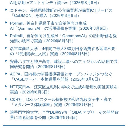
AIを活用 =アクトインディ調べ=（2026年8月6日）
コドモン、長崎県時津町の公立保育所が保育ICTサービス
「CoDMON」を導入（2026年8月6日）
Polimill、神奈川県逗子市で自治体向け生成
AI「QommonsAI」の活用研修を実施（2026年8月6日）
Polimill、自治体向け生成AI「QommonsAI」の活用研修を愛
知県小牧市で実施（2026年8月6日）
名古屋商科大学、4年間で最大360万円を給費する返還不要
の「特別奨学生入試」実施（2026年8月6日）
安藤ハザマと神戸高専、建設工事へのフィジカルAI活用で共
同研究を開始（2026年8月6日）
ACPA、国内初の学習指導要領とオープンバッジをつなぐ
「CASEサーバ」本格運用を開始（2026年8月6日）
NTT東日本、江東区立毛利小学校で生成AI活用の実証実験を
実施（2026年8月6日）
C&R社、DXハイスクール採択校の和洋九段女子中・高で
「メタバース体験講座」実施（2026年8月6日）
追手門学院大学、全学DL率99％「OIDAIアプリ」その開発背
景に迫る記事を公開（2026年8月6日）