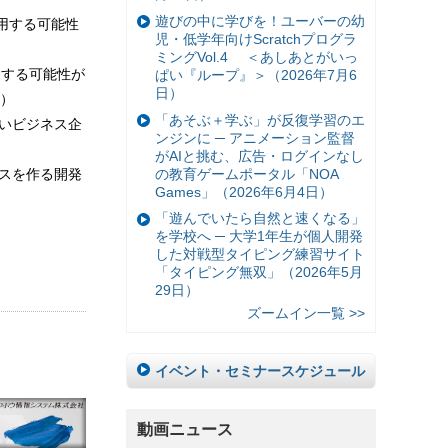
遊びの中に学びを！ユーバーの幼
を使用する可能性
児・低学年向けScratchプログラ
ミングVol.4 ＜あしあとがいっ
使用する可能性が
ぱい『ループ』＞（2026年7月6
日）
）
「あそぶ＋学ぶ」が反復学習のエ
ないビジネス企
ンジンに ─ アニメーション監督
がAIと挑む、広告・ログインなし
ビスを作る開発
の教育ゲームポータル「NOA
Games」（2026年6月4日）
「遊んでいたら自然と速くなる」
を学校へ ─ 大学1年生が個人開発
した対戦型タイピング練習サイト
「タイピング無双」（2026年5月
29日）
ズームイン一覧 >>
イベント・セミナースケジュール
動画ニュース