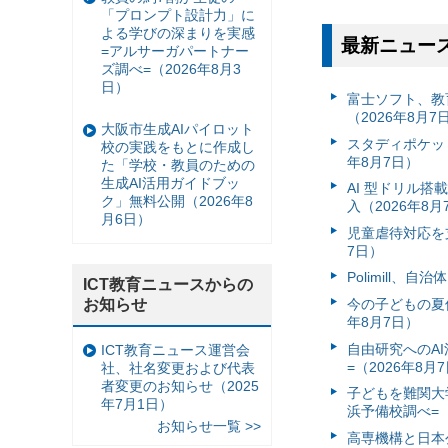
「プロンプト設計力」に
よる学びの深まりを実感
最新ニュー
=アルサーガパートナー
ズ調べ=（2026年8月3
日）
富⼠ソフト、教
（2026年8月7
大阪市生成AIパイロット
スタディポケッ
校の実践をもとに作成し
年8月7日）
た「学校・教員のための
生成AI活用ガイドブッ
AI 型ドリル
ク」無料公開（2026年8
入（2026年8月
月6日）
児童虐待対応を支
7日）
Polimill、
ICT教育ニュースからの
お知らせ
今の子どもの夏休
年8月7日）
自由研究へのA
ICT教育ニュース運営会
=（2026年8月
社、社名変更および代表
者変更のお知らせ（2025
子どもを難関大
年7月1日）
浜予備校調べ=（
お知らせ一覧 >>
高専機構と日本