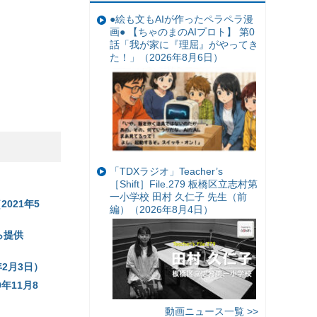
●絵も文もAIが作ったペラペラ漫
画● 【ちゃのまのAIプロト】 第0
話「我が家に『理屈』がやってき
た！」（2026年8月6日）
「TDXラジオ」Teacher’s
［Shift］File.279 板橋区立志村第
一小学校 田村 久仁子 先生（前
021年5
編）（2026年8月4日）
ら提供
年2月3日）
9年11月8
動画ニュース一覧 >>