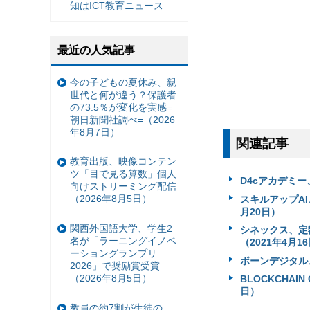
知はICT教育ニュース
最近の人気記事
今の子どもの夏休み、親
世代と何が違う？保護者
の73.5％が変化を実感=
朝日新聞社調べ=（2026
年8月7日）
関連記事
教育出版、映像コンテン
ツ「目で見る算数」個人
D4cアカデミー
向けストリーミング配信
（2026年8月5日）
スキルアップAI、
月20日）
関西外国語大学、学生2
シネックス、定額チ
名が「ラーニングイノベ
（2021年4月1
ーショングランプリ
ボーンデジタル、
2026」で奨励賞受賞
（2026年8月5日）
BLOCKCHAIN
日）
教員の約7割が生徒の