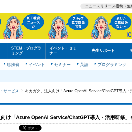
ニュースリリース投稿（無
STEM・プログラ
イベント・セミ
先生サポート
ミング
ナー
総務省
イベント
セミナー
英語
プログラミング
・サービス
キカガク、法人向け「Azure OpenAI Service/ChatGPT
「Azure OpenAI Service/ChatGPT導入・活用研修