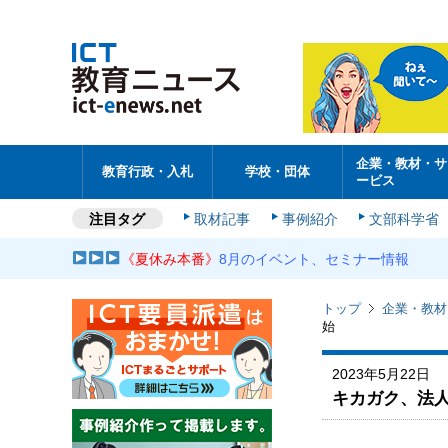
企業・教材・サ
教育行政・入札
学校・団体
ービス
注目タグ
取材記事
事例紹介
文部科学省
《夏休み本番》
8月のイベント、セミナー情報
トップ
企業・教材
始
2023年5月22日
キカガク、法人向け