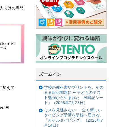
、法人向けの専門
ズームイン
学校の教科書やプリントを、その
」に加えて
まま暗記問題に ─ 子どものテス
ト勉強から生まれた「AI暗記シー
ト」（2026年7月23日）
nAI
ミスを見逃さない ー 全く新しい
タイピング学習を学校へ届ける。
「カケルタイピング」（2026年7
月14日）