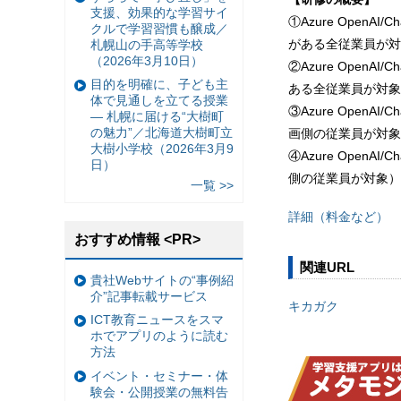
支援、効果的な学習サイ
①Azure Open
クルで学習習慣も醸成／
がある全従業員が対
札幌山の手高等学校
（2026年3月10日）
②Azure Open
目的を明確に、子ども主
ある全従業員が対象
体で見通しを立てる授業
③Azure Ope
— 札幌に届ける“大樹町
の魅力”／北海道大樹町立
画側の従業員が対象
大樹小学校（2026年3月9
④Azure Ope
日）
側の従業員が対象）
一覧 >>
詳細（料金など）
おすすめ情報 <PR>
関連URL
貴社Webサイトの“事例紹
介”記事転載サービス
キカガク
ICT教育ニュースをスマ
ホでアプリのように読む
方法
イベント・セミナー・体
験会・公開授業の無料告