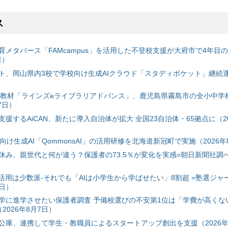
ス
育メタバース「FAMcampus」を活用した不登校支援が大府市で4年目
日）
ト、岡山県内3校で学校向け生成AIクラウド「スタディポケット」継続運用
搭載教材「ラインズeライブラリアドバンス」、鹿児島県霧島市の全小中学
7日）
援するAiCAN、新たに導入自治体が拡大 全国23自治体・65拠点に（20
自治体向け生成AI「QommonsAI」の活用研修を北海道新冠町で実施（2026年
み、親世代と何が違う？保護者の73.5％が変化を実感=朝日新聞社調べ=
I活用は少数派-それでも「AIは小学生から学ばせたい」8割超 =塾選ジャ
7日）
学に進学させたい保護者調査 予備校選びの不安第1位は「学費が高くな
2026年8月7日）
公庫、連携して学生・教職員によるスタートアップ創出を支援（2026年