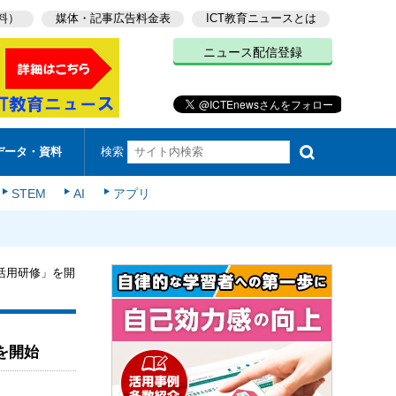
料）
媒体・記事広告料金表
ICT教育ニュースとは
ニュース配信登録
検索
データ・資料
STEM
AI
アプリ
導入・活用研修」を開
」を開始