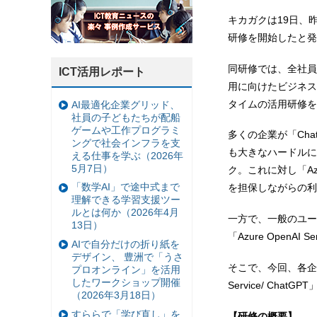
キカガクは19日、昨今
研修を開始したと発
同研修では、全社員
ICT活用レポート
用に向けたビジネス
タイムの活用研修を
AI最適化企業グリッド、
社員の子どもたちが配船
ゲームや工作プログラミ
多くの企業が「Ch
ングで社会インフラを支
も大きなハードルに
える仕事を学ぶ（2026年
5月7日）
ク。これに対し「Azur
「数学AI」で途中式まで
を担保しながらの利
理解できる学習支援ツー
ルとは何か（2026年4月
一方で、一般のユーザ
13日）
「Azure Open
AIで自分だけの折り紙を
デザイン、 豊洲で「うさ
そこで、今回、各企業
プロオンライン」を活用
したワークショップ開催
Service/ Ch
（2026年3月18日）
すららで「学び直し」を
【研修の概要】