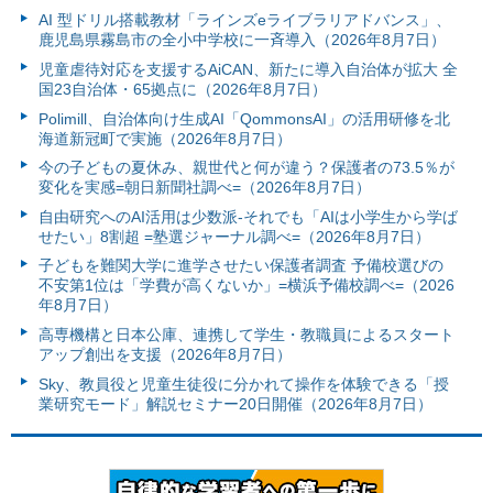
AI 型ドリル搭載教材「ラインズeライブラリアドバンス」、
鹿児島県霧島市の全小中学校に一斉導入（2026年8月7日）
児童虐待対応を支援するAiCAN、新たに導入自治体が拡大 全
国23自治体・65拠点に（2026年8月7日）
Polimill、自治体向け生成AI「QommonsAI」の活用研修を北
海道新冠町で実施（2026年8月7日）
今の子どもの夏休み、親世代と何が違う？保護者の73.5％が
変化を実感=朝日新聞社調べ=（2026年8月7日）
自由研究へのAI活用は少数派-それでも「AIは小学生から学ば
せたい」8割超 =塾選ジャーナル調べ=（2026年8月7日）
子どもを難関大学に進学させたい保護者調査 予備校選びの
不安第1位は「学費が高くないか」=横浜予備校調べ=（2026
年8月7日）
高専機構と日本公庫、連携して学生・教職員によるスタート
アップ創出を支援（2026年8月7日）
Sky、教員役と児童生徒役に分かれて操作を体験できる「授
業研究モード」解説セミナー20日開催（2026年8月7日）