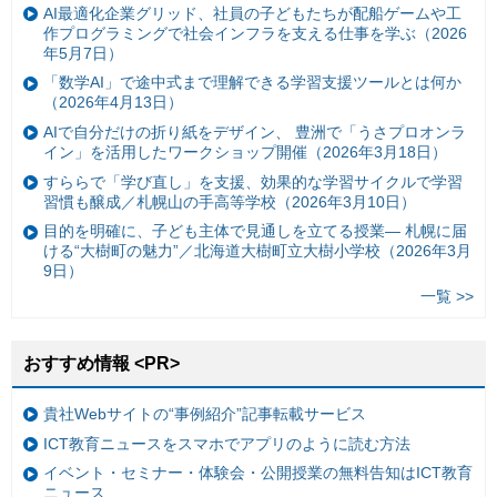
AI最適化企業グリッド、社員の子どもたちが配船ゲームや工
作プログラミングで社会インフラを支える仕事を学ぶ（2026
年5月7日）
「数学AI」で途中式まで理解できる学習支援ツールとは何か
（2026年4月13日）
AIで自分だけの折り紙をデザイン、 豊洲で「うさプロオンラ
イン」を活用したワークショップ開催（2026年3月18日）
すららで「学び直し」を支援、効果的な学習サイクルで学習
習慣も醸成／札幌山の手高等学校（2026年3月10日）
目的を明確に、子ども主体で見通しを立てる授業— 札幌に届
ける“大樹町の魅力”／北海道大樹町立大樹小学校（2026年3月
9日）
一覧 >>
おすすめ情報 <PR>
貴社Webサイトの“事例紹介”記事転載サービス
ICT教育ニュースをスマホでアプリのように読む方法
イベント・セミナー・体験会・公開授業の無料告知はICT教育
ニュース