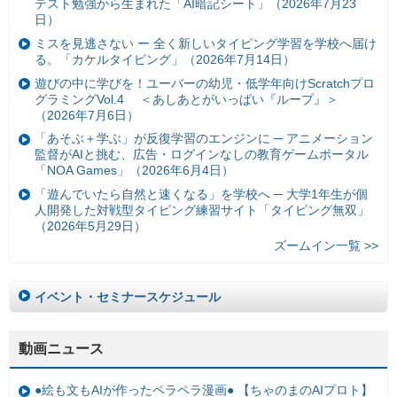
テスト勉強から生まれた「AI暗記シート」（2026年7月23
日）
ミスを見逃さない ー 全く新しいタイピング学習を学校へ届け
る。「カケルタイピング」（2026年7月14日）
遊びの中に学びを！ユーバーの幼児・低学年向けScratchプロ
グラミングVol.4 ＜あしあとがいっぱい『ループ』＞
（2026年7月6日）
「あそぶ＋学ぶ」が反復学習のエンジンに ─ アニメーション
監督がAIと挑む、広告・ログインなしの教育ゲームポータル
「NOA Games」（2026年6月4日）
「遊んでいたら自然と速くなる」を学校へ ─ 大学1年生が個
人開発した対戦型タイピング練習サイト「タイピング無双」
（2026年5月29日）
ズームイン一覧 >>
イベント・セミナースケジュール
動画ニュース
●絵も文もAIが作ったペラペラ漫画● 【ちゃのまのAIプロト】