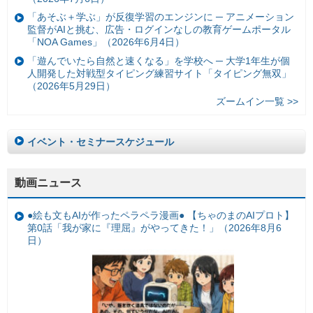
「あそぶ＋学ぶ」が反復学習のエンジンに ─ アニメーション
監督がAIと挑む、広告・ログインなしの教育ゲームポータル
「NOA Games」（2026年6月4日）
「遊んでいたら自然と速くなる」を学校へ ─ 大学1年生が個
人開発した対戦型タイピング練習サイト「タイピング無双」
（2026年5月29日）
ズームイン一覧 >>
イベント・セミナースケジュール
動画ニュース
●絵も文もAIが作ったペラペラ漫画● 【ちゃのまのAIプロト】
第0話「我が家に『理屈』がやってきた！」（2026年8月6
日）