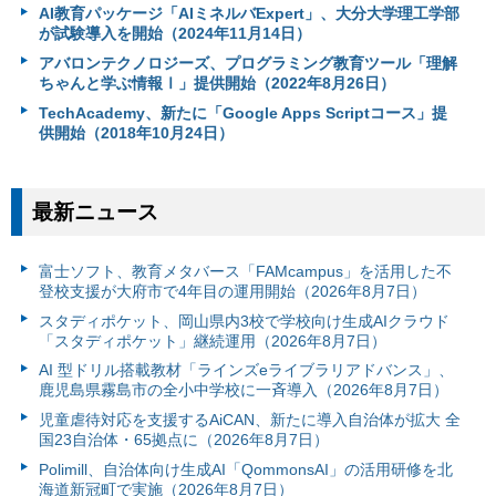
AI教育パッケージ「AIミネルバExpert」、大分大学理工学部
が試験導入を開始（2024年11月14日）
アバロンテクノロジーズ、プログラミング教育ツール「理解
ちゃんと学ぶ情報Ⅰ」提供開始（2022年8月26日）
TechAcademy、新たに「Google Apps Scriptコース」提
供開始（2018年10月24日）
最新ニュース
富⼠ソフト、教育メタバース「FAMcampus」を活用した不
登校支援が大府市で4年目の運用開始（2026年8月7日）
スタディポケット、岡山県内3校で学校向け生成AIクラウド
「スタディポケット」継続運用（2026年8月7日）
AI 型ドリル搭載教材「ラインズeライブラリアドバンス」、
鹿児島県霧島市の全小中学校に一斉導入（2026年8月7日）
児童虐待対応を支援するAiCAN、新たに導入自治体が拡大 全
国23自治体・65拠点に（2026年8月7日）
Polimill、自治体向け生成AI「QommonsAI」の活用研修を北
海道新冠町で実施（2026年8月7日）